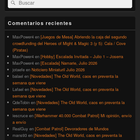
Buscar
Buscar
área
por:
de
widget
barra
Comentarios recientes
lateral
primaria
MaxPower4
en
[Juegos de Mesa] Abriendo la caja del segundo
crowdfunding del Heroes of Might & Magic 3 (y 5): Cala / Cove
(Piratas)
MaxPower4
en
[Hobby] Escalada Invitada – Julio 1 – Joserra
MaxPower4
en
[Escalada] Namarie, Julio 2026
jotaefe
en
Noticiero Miniaturil Julio 2026
balael
en
[Novedades] The Old World, caos en preventa la
semana que viene
Lafael
en
[Novedades] The Old World, caos en preventa la
semana que viene
QdeTobin
en
[Novedades] The Old World, caos en preventa la
semana que viene
iescruce
en
[Warhammer 40.000 Combat Patrol] Mi opinión, envío
a envío
RealGuy
en
[Combat Patrol] Devoradores de Mundos
mans93
en
[Novedades] The Old World, caos en preventa la