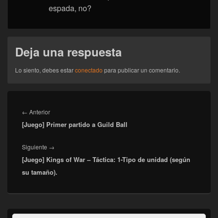
espada, no?
Deja una respuesta
Lo siento, debes estar
conectado
para publicar un comentario.
Navegación
de
Entrada
←
Anterior
entradas
[Juego] Primer partido a Guild Ball
anterior:
Entrada
Siguiente
→
[Juego] Kings of War – Táctica: 1-Tipo de unidad (según
siguiente:
su tamaño).
El