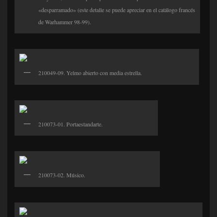
«desparramado» (este detalle se puede apreciar en el catálogo francés
de Warhammer 98-99).
210049-09. Yelmo abierto con media estrella.
210073-01. Portaestandarte.
210073-02. Músico.