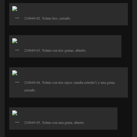
210049-02. Yelmo liso, cerrado.
210049-03. Yelmo con tres gemas, abierto.
210049-04. Yelmo con tres rayos (media estrella?) y una gema,
cerrado.
210049-05. Yelmo con una gema, abierto.