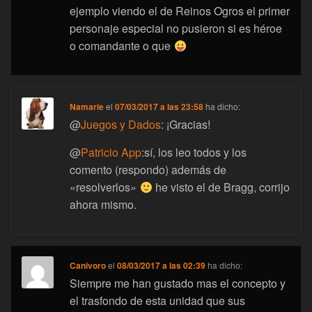
ejemplo viendo el de Reinos Ogros el primer
personaje especial no pusieron si es héroe
o comandante o que
Namarie
el
07/03/2017 a las 23:58
ha dicho:
@
Juegos y Dados
: ¡Gracias!
@
Patricio App
:sí, los leo todos y los
comento (respondo) además de
«resolverlos»
he visto el de Bragg, corrijo
ahora mismo.
Canivoro
el
08/03/2017 a las 02:39
ha dicho:
Siempre me han gustado mas el concepto y
el trasfondo de esta unidad que sus