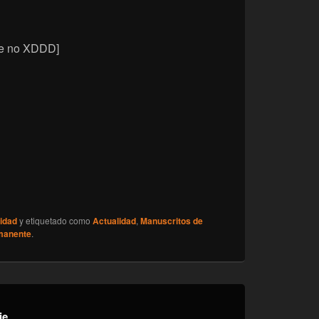
ue no XDDD]
idad
y etiquetado como
Actualidad
,
Manuscritos de
manente
.
ie