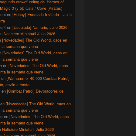
 segundo crowdfunding del Heroes of
Magic 3 (y 5): Cala / Cove (Piratas)
er4
en
[Hobby] Escalada Invitada – Julio
rra
er4
en
[Escalada] Namarie, Julio 2026
en
Noticiero Miniaturil Julio 2026
n
[Novedades] The Old World, caos en
a la semana que viene
n
[Novedades] The Old World, caos en
a la semana que viene
n
en
[Novedades] The Old World, caos
enta la semana que viene
en
[Warhammer 40.000 Combat Patrol]
ón, envío a envío
y
en
[Combat Patrol] Devoradores de
en
[Novedades] The Old World, caos en
a la semana que viene
us
en
[Novedades] The Old World, caos
enta la semana que viene
n
Noticiero Miniaturil Julio 2026
en
Noticiero Miniaturil Julio 2026