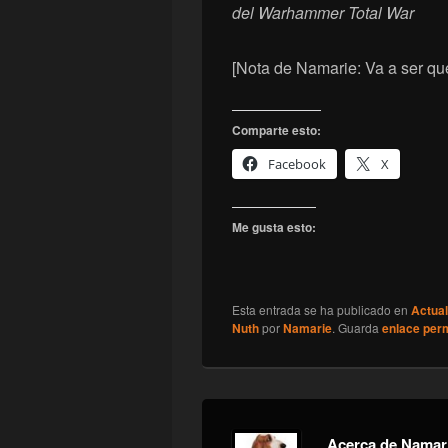
del Warhammer Total War
[Nota de Namarie: Va a ser q
Comparte esto:
Facebook
X
Me gusta esto:
Esta entrada se ha publicado en
Actual
Nuth
por
Namarie
. Guarda
enlace per
Acerca de Namar