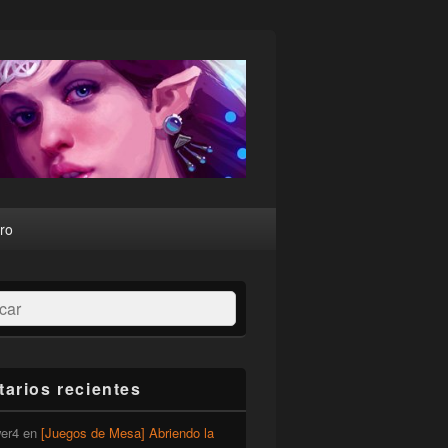
ro
ar
arios recientes
er4
en
[Juegos de Mesa] Abriendo la