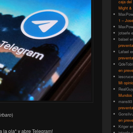
caja del
Might & 
MaxPow
1 – Jose
MaxPow
jotaefe
balael
e
prevent
Lafael
e
prevent
QdeTobi
en prev
iescruce
Mi opini
RealGu
Mundos
mans93
prevent
Gonsilv
árbaro
)
en prev
Kriger
e
 la ola* y abre Telegram!
jotaefe