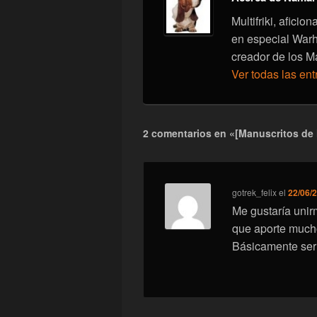
Multifriki, afici
en especial War
creador de los M
Ver todas las en
2 comentarios en «[Manuscritos de
gotrek_felix
el
22/06/2
Me gustaría unir
que aporte much
Básicamente ser