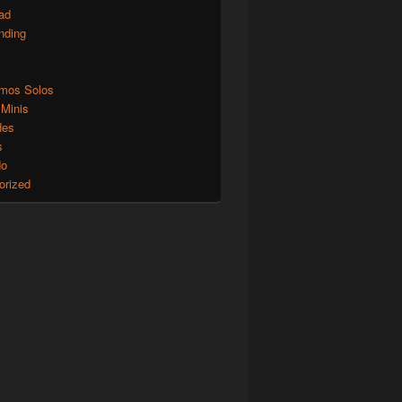
ad
nding
mos Solos
 Minis
des
s
do
orized