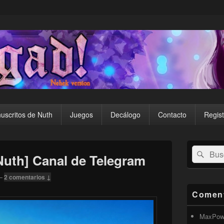
uscritos de Nuth
Juegos
Decálogo
Contacto
Regist
El
Buscar
Busc
área
Nuth] Canal de Telegram
por:
de
widget
—
2 comentarios ↓
barra
lateral
Coment
primaria
MaxPow