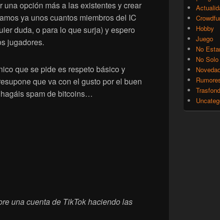
 una opción más a las existentes y crear
Actualid
estamos ya unos cuantos miembros del IC
Crowdfu
Hobby
uier duda, o para lo que surja) y espero
Juego
s jugadores.
No Esta
No Solo
único que se pide es respeto básico y
Noveda
Rumore
esupone que va con el gusto por el buen
Trasfon
 hagáis spam de bitcoins…
Uncateg
re una cuenta de TikTok haciendo las