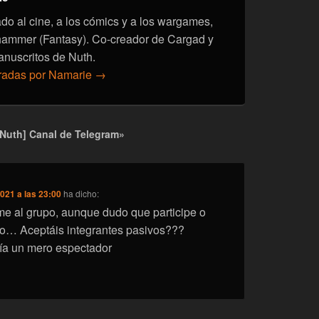
onado al cine, a los cómics y a los wargames,
hammer (Fantasy). Co-creador de Cargad y
anuscritos de Nuth.
tradas por Namarie
→
 Nuth] Canal de Telegram»
021 a las 23:00
ha dicho:
me al grupo, aunque dudo que participe o
o… Aceptáis integrantes pasivos???
ía un mero espectador