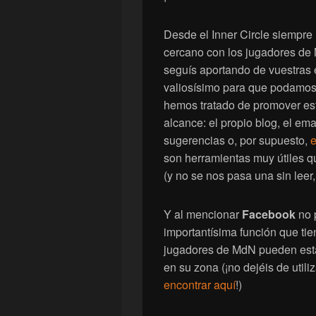
Desde el Inner Circle siempre h
cercano con los jugadores de
seguís aportando de vuestras 
valiosísimo para que podamos 
hemos tratado de promover est
alcance: el propio blog, el em
sugerencias o, por supuesto,
e
son herramientas muy útiles q
(y no se nos pasa una sin leer
Y al mencionar
Facebook
no 
importantísima función que ti
jugadores de MdN pueden esta
en su zona (¡no dejéis de utili
encontrar aquí
!)