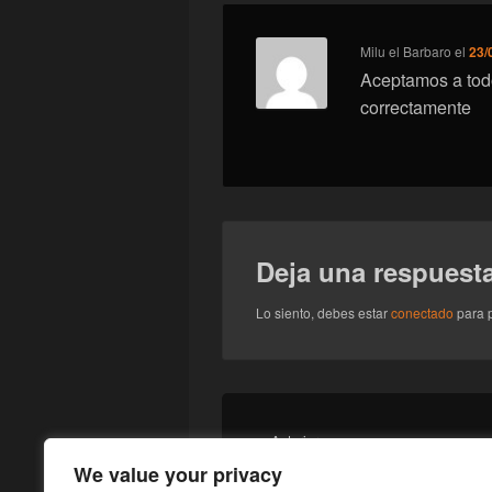
Milu el Barbaro
el
23/
Aceptamos a todo
correctamente
Deja una respuest
Lo siento, debes estar
conectado
para p
Navegación
de
Entrada
←
Anterior
entradas
[Warhammer 40.000] Imperium os
anterior:
We value your privacy