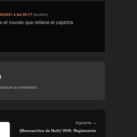
06/2021 a las 09:17
ha dicho:
 el mundo que rellene el captcha
a
ublicar un comentario.
Entrada
Siguiente
→
curo
[Manuscritos de Nuth] WH6: Reglamento
siguiente: