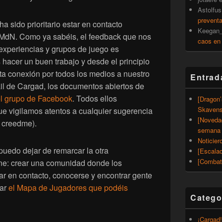
Astolfus
prevent
a sido prioritario estar en contacto
Keegan_
 MdN. Como ya sabéis, el feedback que nos
caos en
experiencias y grupos de juego es
hacer un buen trabajo y desde el principio
a conexión por todos los medios a nuestro
Entrad
ail de Cargad, los documentos abiertos de
l grupo de Facebook
. Todos ellos
[Dragon
Skavens
ue vigilamos atentos a cualquier sugerencia
[Noveda
, creedme).
semana 
Noticier
puedo dejar de remarcar la otra
[Escalad
[Combat
ene: crear una comunidad donde los
r en contacto, conocerse y encontrar gente
zar
el Mapa de Jugadores que podéis
Catego
¡Cargad!