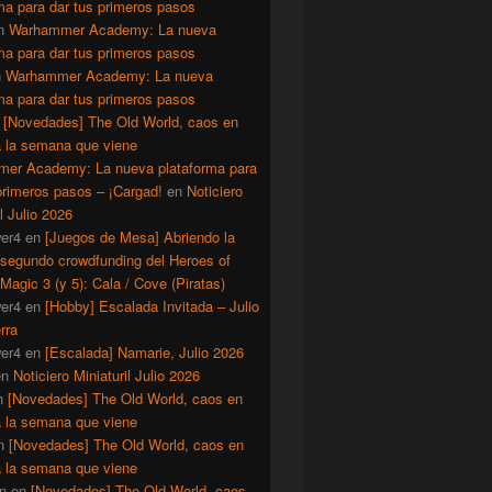
ma para dar tus primeros pasos
n
Warhammer Academy: La nueva
ma para dar tus primeros pasos
n
Warhammer Academy: La nueva
ma para dar tus primeros pasos
n
[Novedades] The Old World, caos en
a la semana que viene
er Academy: La nueva plataforma para
primeros pasos – ¡Cargad!
en
Noticiero
il Julio 2026
er4
en
[Juegos de Mesa] Abriendo la
 segundo crowdfunding del Heroes of
Magic 3 (y 5): Cala / Cove (Piratas)
er4
en
[Hobby] Escalada Invitada – Julio
rra
er4
en
[Escalada] Namarie, Julio 2026
en
Noticiero Miniaturil Julio 2026
n
[Novedades] The Old World, caos en
a la semana que viene
n
[Novedades] The Old World, caos en
a la semana que viene
n
en
[Novedades] The Old World, caos