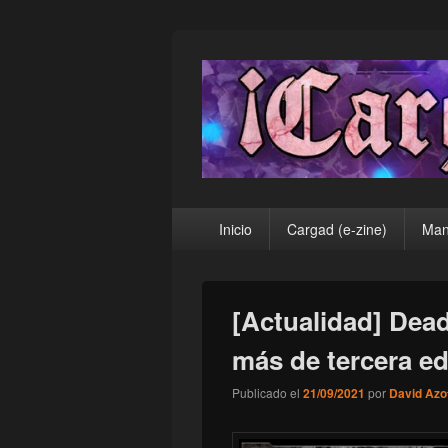
¡Cargad!
Menú
Inicio
Cargad (e-zine)
Man
principal
[Actualidad] Dea
más de tercera ed
Publicado el
21/09/2021
por
David Azo