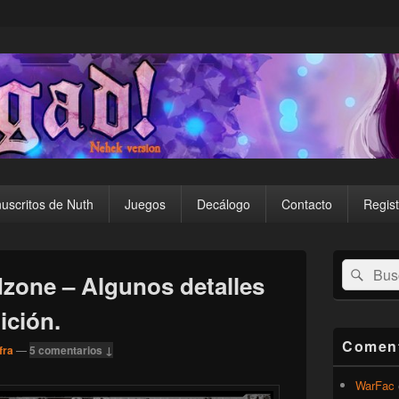
uscritos de Nuth
Juegos
Decálogo
Contacto
Regist
El
Buscar
Busc
área
dzone – Algunos detalles
por:
de
widget
ición.
barra
lateral
Coment
fra
—
5 comentarios ↓
primaria
WarFac