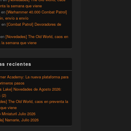
enta la semana que viene
en
[Warhammer 40.000 Combat Patrol]
ón, envío a envío
y
en
[Combat Patrol] Devoradores de
en
[Novedades] The Old World, caos en
a la semana que viene
as recientes
er Academy: La nueva plataforma para
primeros pasos
’s Lake] Novedades de Agosto 2026:
 (2)
des] The Old World, caos en preventa la
que viene
o Miniaturil Julio 2026
a] Namarie, Julio 2026