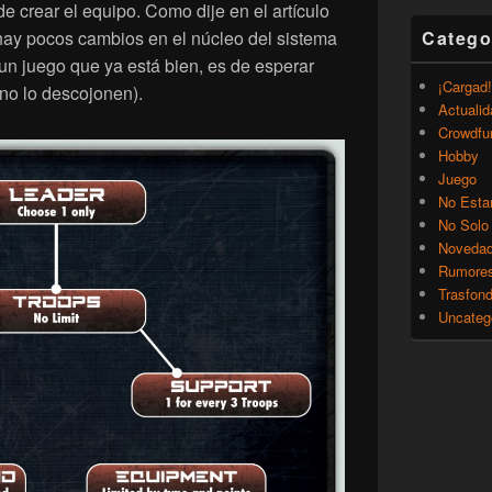
 crear el equipo. Como dije en el artículo
Catego
, hay pocos cambios en el núcleo del sistema
un juego que ya está bien, es de esperar
¡Cargad!
 no lo descojonen).
Actualid
Crowdfu
Hobby
Juego
No Esta
No Solo
Noveda
Rumore
Trasfon
Uncateg