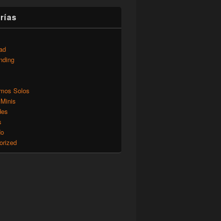
rías
ad
nding
mos Solos
 Minis
des
s
do
orized