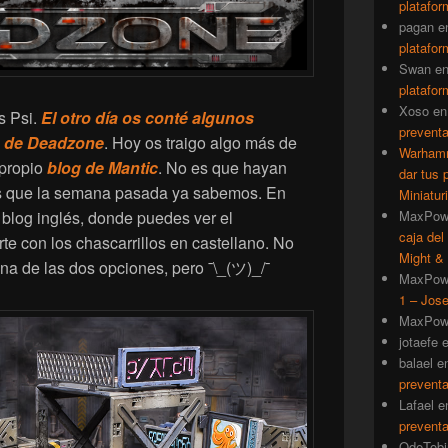
platafor
pagan
e
platafor
Swan
e
platafor
Xoso
e
s Psi.
El otro día os conté algunos
prevent
ón de Deadzone
. Hoy os traigo algo más de
Warhamm
 propio
blog de Mantic
. No es que hayan
dar tus 
s que la semana pasada ya sabemos. En
Miniatur
MaxPow
 blog inglés, donde puedes ver el
caja del
e con los chascarrillos en castellano. No
Might & 
na de las dos opciones, pero ¯\_(ツ)_/¯
MaxPow
1 – Jose
MaxPow
jotaefe
balael
e
prevent
Lafael
e
prevent
QdeTobi