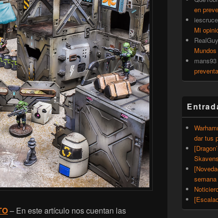
en prev
iescruce
Mi opini
RealGu
Mundos
mans93
prevent
Entrad
Warhamm
dar tus 
[Dragon
Skavens
[Noveda
semana 
Noticier
[Escalad
TO
– En este artículo nos cuentan las