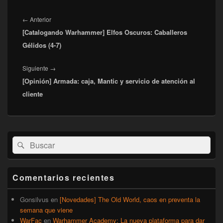
Navegación
de
Entrada
←
Anterior
entradas
[Catalogando Warhammer] Elfos Oscuros: Caballeros
anterior:
Gélidos (4-7)
Entrada
Siguiente
→
[Opinión] Armada: caja, Mantic y servicio de atención al
siguiente:
cliente
El
Buscar
Buscar
área
por:
de
widget
barra
Comentarios recientes
lateral
primaria
Gonsilvus
en
[Novedades] The Old World, caos en preventa la
semana que viene
WarFac
en
Warhammer Academy: La nueva plataforma para dar