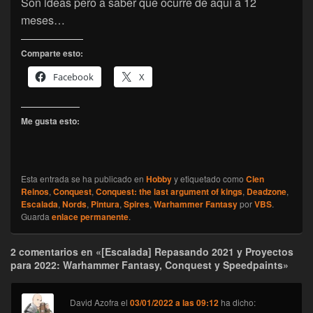
Son ideas pero a saber que ocurre de aquí a 12
meses…
Comparte esto:
Facebook
X
Me gusta esto:
Esta entrada se ha publicado en
Hobby
y etiquetado como
Cien
Reinos
,
Conquest
,
Conquest: the last argument of kings
,
Deadzone
,
Escalada
,
Nords
,
Pintura
,
Spires
,
Warhammer Fantasy
por
VBS
.
Guarda
enlace permanente
.
2 comentarios en «[Escalada] Repasando 2021 y Proyectos
para 2022: Warhammer Fantasy, Conquest y Speedpaints»
David Azofra
el
03/01/2022 a las 09:12
ha dicho: