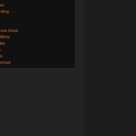
ad
nding
mos Solos
 Minis
des
s
do
orized