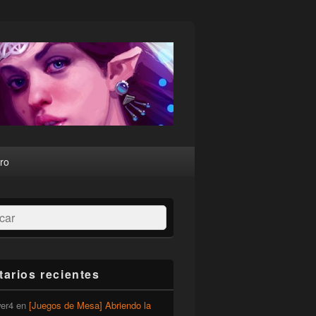
ro
ar
arios recientes
er4
en
[Juegos de Mesa] Abriendo la