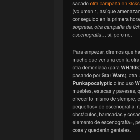
sacado
otra campaña en kicks
(volumen 1, así que amenazan
conseguido en la primera hora
sorpresa, otra campaña de fic
escenografía
… sí, pero no.
Para empezar, diremos que ha
mucho que ver una con la otr
otra demoníaca (para
WH
/
40k
pasando por
Star Wars
), otr
Punkapocalyptic
o incluso
W
muebles, estacas y paveses, q
ofrecer lo mismo de siempre, 
pequeños» de escenografía; ru
obstáculos, barricadas y cosas
elemento de escenografía», pe
cosa y quedarán geniales.