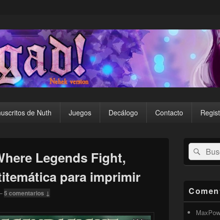
uscritos de Nuth
Juegos
Decálogo
Contacto
Regist
El
Buscar
Busc
área
here Legends Fight,
por:
de
widget
itemática para imprimir
barra
lateral
Coment
—
5 comentarios ↓
primaria
MaxPow