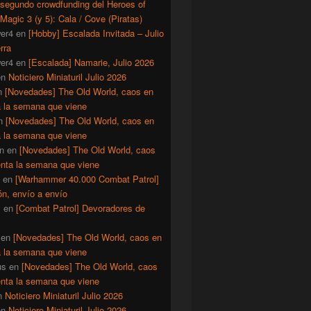
 segundo crowdfunding del Heroes of
Magic 3 (y 5): Cala / Cove (Piratas)
er4
en
[Hobby] Escalada Invitada – Julio
rra
er4
en
[Escalada] Namarie, Julio 2026
en
Noticiero Miniaturil Julio 2026
n
[Novedades] The Old World, caos en
a la semana que viene
n
[Novedades] The Old World, caos en
a la semana que viene
n
en
[Novedades] The Old World, caos
enta la semana que viene
en
[Warhammer 40.000 Combat Patrol]
ón, envío a envío
y
en
[Combat Patrol] Devoradores de
en
[Novedades] The Old World, caos en
a la semana que viene
us
en
[Novedades] The Old World, caos
enta la semana que viene
n
Noticiero Miniaturil Julio 2026
en
Noticiero Miniaturil Julio 2026