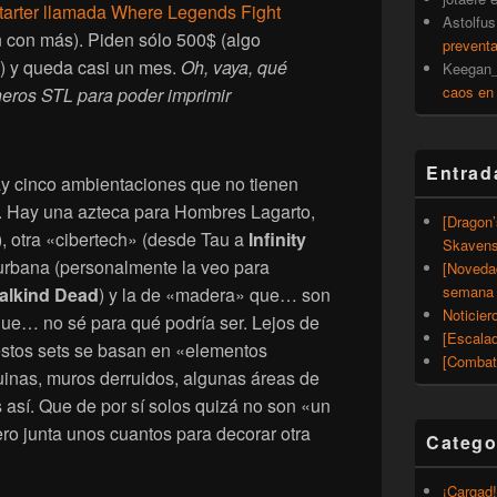
tarter llamada Where Legends Fight
Astolfus
 con más). Piden sólo 500$ (algo
prevent
) y queda casi un mes.
Oh, vaya, qué
Keegan_
caos en
heros STL para poder imprimir
Entrad
y cinco ambientaciones que no tienen
a. Hay una azteca para Hombres Lagarto,
[Dragon
), otra «cibertech» (desde Tau a
Infinity
Skavens
a urbana (personalmente la veo para
[Noveda
semana 
alkind Dead
) y la de «madera» que… son
Noticier
ue… no sé para qué podría ser. Lejos de
[Escalad
estos sets se basan en «elementos
[Combat
inas, muros derruidos, algunas áreas de
 así. Que de por sí solos quizá no son «un
ro junta unos cuantos para decorar otra
Catego
¡Cargad!