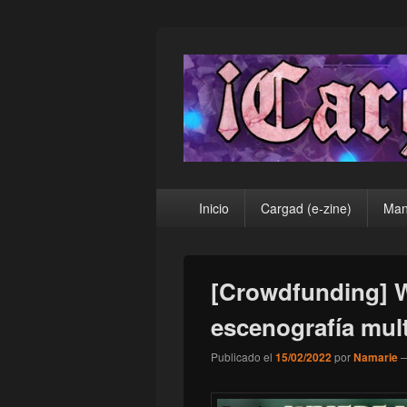
¡Cargad!
Menú
Inicio
Cargad (e-zine)
Man
principal
[Crowdfunding] W
escenografía mult
Publicado el
15/02/2022
por
Namarie