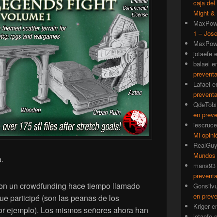
caja del
Might & 
MaxPow
1 – Jose
MaxPow
jotaefe
balael
e
prevent
Lafael
e
prevent
QdeTobi
en prev
iescruce
Mi opini
RealGu
Mundos
.
mans93
prevent
on un crowdfunding hace tiempo llamado
Gonsilv
en prev
que participé (son las peanas de los
Kriger
e
por ejemplo). Los mismos señores ahora han
jotaefe