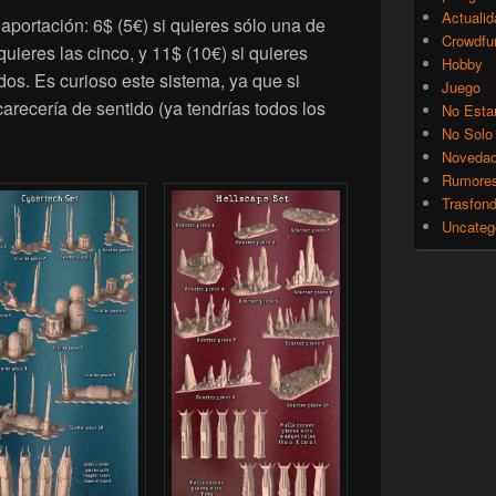
Actualid
aportación: 6$ (5€) si quieres sólo una de
Crowdfu
 quieres las cinco, y 11$ (10€) si quieres
Hobby
s. Es curioso este sistema, ya que si
Juego
carecería de sentido (ya tendrías todos los
No Esta
No Solo
Noveda
Rumore
Trasfon
Uncateg