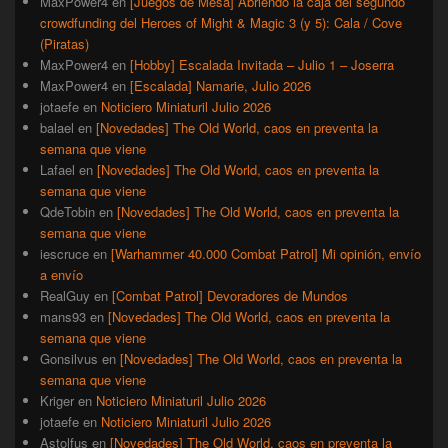
MaxPower4
en
[Juegos de Mesa] Abriendo la caja del segundo
crowdfunding del Heroes of Might & Magic 3 (y 5): Cala / Cove
(Piratas)
MaxPower4
en
[Hobby] Escalada Invitada – Julio 1 – Joserra
MaxPower4
en
[Escalada] Namarie, Julio 2026
jotaefe
en
Noticiero Miniaturil Julio 2026
balael
en
[Novedades] The Old World, caos en preventa la
semana que viene
Lafael
en
[Novedades] The Old World, caos en preventa la
semana que viene
QdeTobin
en
[Novedades] The Old World, caos en preventa la
semana que viene
iescruce
en
[Warhammer 40.000 Combat Patrol] Mi opinión, envío
a envío
RealGuy
en
[Combat Patrol] Devoradores de Mundos
mans93
en
[Novedades] The Old World, caos en preventa la
semana que viene
Gonsilvus
en
[Novedades] The Old World, caos en preventa la
semana que viene
Kriger
en
Noticiero Miniaturil Julio 2026
jotaefe
en
Noticiero Miniaturil Julio 2026
Astolfus
en
[Novedades] The Old World, caos en preventa la