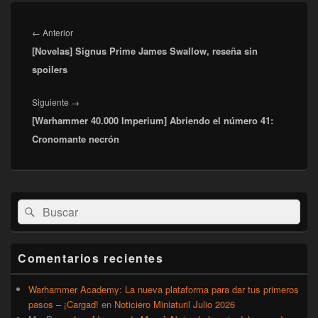
Navegación
de
Entrada
←
Anterior
entradas
[Novelas] Signus Prime James Swallow, reseña sin
anterior:
spoilers
Entrada
Siguiente
→
[Warhammer 40.000 Imperium] Abriendo el número 41:
siguiente:
Cronomante necrón
El
Buscar
Buscar
área
por:
de
widget
barra
Comentarios recientes
lateral
primaria
Warhammer Academy: La nueva plataforma para dar tus primeros
pasos – ¡Cargad!
en
Noticiero Miniaturil Julio 2026