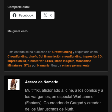
Comparte esto:
Facebook
X
Me gusta esto:
Esta entrada se ha publicado en
Crowdfunding
y etiquetado como
Crowdfunding
,
diseño 3d
,
financiación crowdfunding
,
impresión 3D
,
impresion 3d
,
Kickstarter
,
LEDs
,
Made in Spain
,
Moonshine
Miniatures
,
STLs
por
Namarie
. Guarda
enlace permanente
.
Acerca de Namarie
Multifriki, aficionado al cine, a los cómics y a
los wargames, en especial Warhammer
(Fantasy). Co-creador de Cargad y creador
de los Manuscritos de Nuth.