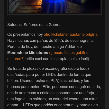
Saludos, Señores de la Guerra.
Os presentamos hoy
otro kickstarter bastante original
.
Hay muchas campañas de STL’s de escenografía.
Pero la de hoy, de nuestro amigo Adrián de
Moonshine Miniatures
(¿recordáis los goblins
mineros?
) brilla casi con luz propia (chiste fácil).
Se trata de piezas de escenografía (sobre todo)
diseñadas para poner LEDs dentro de forma que
brillen. Usando resina (o PLA) traslúcidos, y los
huecos para meter LEDs, podemos conseguir de todo,
desde antorchas a cristales, pasando por una forja,
una fogata, un caldero, un cofre del tesoro, una mina
enana… LEDs que podéis encontrar muy baratos en