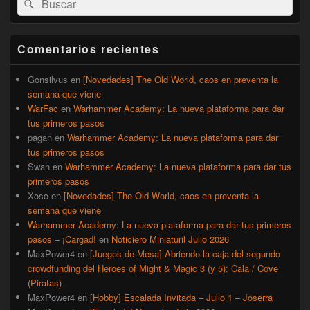
Buscar
área
por:
de
widget
barra
Comentarios recientes
lateral
primaria
Gonsilvus
en
[Novedades] The Old World, caos en preventa la
semana que viene
WarFac
en
Warhammer Academy: La nueva plataforma para dar
tus primeros pasos
pagan
en
Warhammer Academy: La nueva plataforma para dar
tus primeros pasos
Swan
en
Warhammer Academy: La nueva plataforma para dar tus
primeros pasos
Xoso
en
[Novedades] The Old World, caos en preventa la
semana que viene
Warhammer Academy: La nueva plataforma para dar tus primeros
pasos – ¡Cargad!
en
Noticiero Miniaturil Julio 2026
MaxPower4
en
[Juegos de Mesa] Abriendo la caja del segundo
crowdfunding del Heroes of Might & Magic 3 (y 5): Cala / Cove
(Piratas)
MaxPower4
en
[Hobby] Escalada Invitada – Julio 1 – Joserra