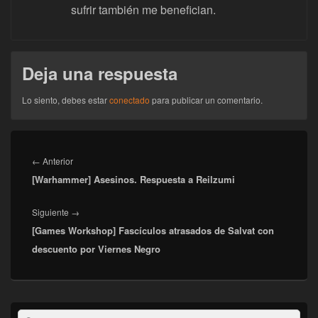
sufrir también me benefician.
Deja una respuesta
Lo siento, debes estar
conectado
para publicar un comentario.
Navegación
de
Entrada
←
Anterior
entradas
[Warhammer] Asesinos. Respuesta a Reilzumi
anterior:
Entrada
Siguiente
→
[Games Workshop] Fascículos atrasados de Salvat con
siguiente:
descuento por Viernes Negro
El
Buscar