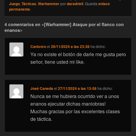
Juego
,
Tácticas
,
Warhammer
por
daradriell
. Guarda
enlace
permanente
.
4 comentarios en «[Warhammer] Ataque por el flanco con
enanos»
Canivoro
el
26/11/2024 a las 23:38
ha dicho:
Ya no existe el botón de darle me gusta pero
señor, tiene usted mi like.
José Caneda
el
27/11/2024 a las 13:58
ha dicho:
Nunca se me hubiera ocurrido ver a unos
enanos ejecutar dichas maniobras!
Muchas gracias por las excelentes clases
de táctica.