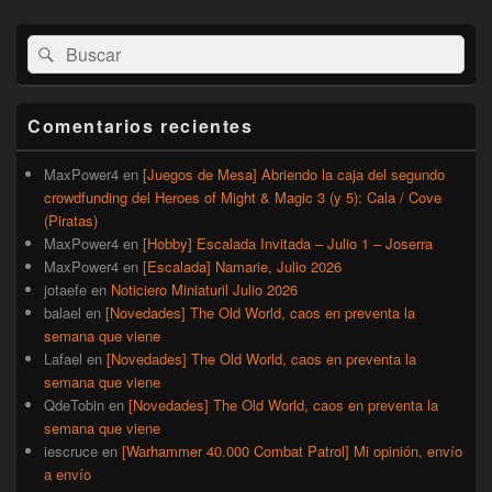
El
Buscar
Buscar
área
por:
de
widget
barra
Comentarios recientes
lateral
primaria
MaxPower4
en
[Juegos de Mesa] Abriendo la caja del segundo
crowdfunding del Heroes of Might & Magic 3 (y 5): Cala / Cove
(Piratas)
MaxPower4
en
[Hobby] Escalada Invitada – Julio 1 – Joserra
MaxPower4
en
[Escalada] Namarie, Julio 2026
jotaefe
en
Noticiero Miniaturil Julio 2026
balael
en
[Novedades] The Old World, caos en preventa la
semana que viene
Lafael
en
[Novedades] The Old World, caos en preventa la
semana que viene
QdeTobin
en
[Novedades] The Old World, caos en preventa la
semana que viene
iescruce
en
[Warhammer 40.000 Combat Patrol] Mi opinión, envío
a envío