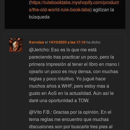
(
https://rulebooktabs.myshopify.com/product
s/the-old-world-rule-book-tabs
) agilizan la
búsqueda
Korvalus
el
14/10/2025 a las 17:19
ha dicho:
@Jericho: Eso es lo que me está
pareciendo tras practicar un poco, pero la
primera impresión al tener el libro en mano i
ojearlo un poco es muy densa, con muchas
reglas y poco intuitivo. Yo jugué hace
muchos años a WHF, pero estoy mas a
gusto en AoS en la actualidad. Aún así le
daré una oportunidad a TOW.
@Vito F.B.: Gracias por la opinión. En el
tema reglas me encuentro que muchas
discusiones son por buscarle tres pies al