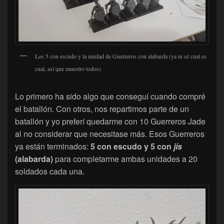
Los 5 con escudo y la unidad de Guerreros con alabarda (ya ni sé cual es
cual, así que muestro todos)
Lo primero ha sido algo que conseguí cuando compré
el batallón. Con otros, nos repartimos parte de un
batallón y yo preferí quedarme con 10 Guerreros Jade
al no considerar que necesitase más. Esos Guerreros
ya están terminados:
5 con escudo y 5 con
jís
(alabarda)
para completarme ambas unidades a 20
soldados cada una.