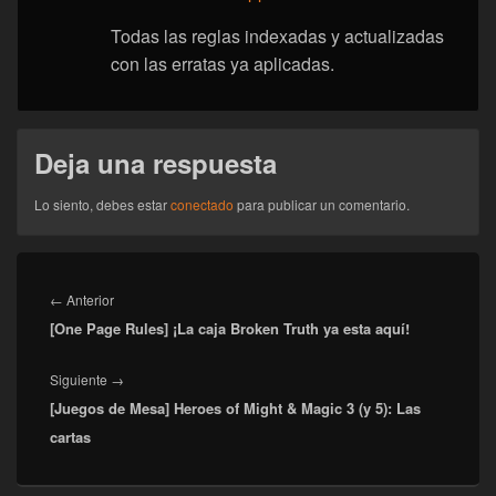
Todas las reglas indexadas y actualizadas
con las erratas ya aplicadas.
Deja una respuesta
Lo siento, debes estar
conectado
para publicar un comentario.
Navegación
de
Entrada
←
Anterior
entradas
[One Page Rules] ¡La caja Broken Truth ya esta aquí!
anterior:
Entrada
Siguiente
→
[Juegos de Mesa] Heroes of Might & Magic 3 (y 5): Las
siguiente:
cartas