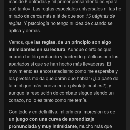
más de 5 entradas y mi primer pensamiento es «para
qué tanto». Las reglas especiales universales ni las he
mirado de cerca más allá de que son
15 páginas de
reglas
. Y psicología no tengo ni idea de cuando se
aplica y demás.
Vamos, que
las reglas, de un principio son algo
intimidantes en su lectura
. Aunque cierto es que
cuando he ido probando y haciendo prácticas con los
apartados sí que se han hecho más llevaderas. El
movimiento es encorsetadísimo como me esperaba y
los pivotes me da que darán que hablar (¿La parte de
la mini que más mueva en un pivotaje cual es?), y
aunque la resolución de combate siegue siendo un
coñazo, no lo es tanto como me temía.
Con todo y en definitiva, mi primera impresión es de
un juego con una curva de aprendizaje
pronunciada y muy intimidante
, mucho más que