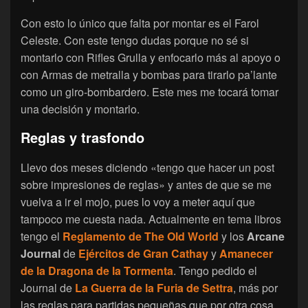
Con esto lo único que falta por montar es el Farol
Celeste. Con este tengo dudas porque no sé si
montarlo con Rifles Grulla y enfocarlo más al apoyo o
con Armas de metralla y bombas para tirarlo pa’lante
como un giro-bombardero. Este mes me tocará tomar
una decisión y montarlo.
Reglas y trasfondo
Llevo dos meses diciendo «tengo que hacer un post
sobre impresiones de reglas» y antes de que se me
vuelva a ir el mojo, pues lo voy a meter aquí que
tampoco me cuesta nada. Actualmente en tema libros
tengo el
Reglamento de The Old World
y los
Arcane
Journal
de
Ejércitos de Gran Cathay
y
Amanecer
de la Dragona de la Tormenta
. Tengo pedido el
Journal de
La Guerra de la Furia de Settra
, más por
las reglas para partidas pequeñas que por otra cosa,