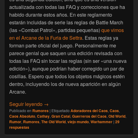
actualizada con todas las FAQ y correcciones que ha
habido durante estos años. En este reglamento
estarán incluidas de serie las reglas de Battle March
(las «Combat Patrol», partidas pequeñas)
que vimos
en el Arcane de la Furia de Settra
. Estas reglas ya
forman parte oficial del juego. Personalmente me
parece genial que saquen una edición revisada con
todas las FAQ sin tocar las reglas (sin ser «una nueva
edición»), aunque podrían haber corregido un par de
cosillas. Espero que todos los objetos mágicos estén
dentro, incluyendo los de nueva aparición en algún
Arcane.
[The Old World] Nueva caja de inicio anun
Seguir leyendo
→
Publicado en
Rumores
|
Etiquetado
Adoradores del Caos
,
Caos
,
Caos Absoluto
,
Cathay
,
Gran Catai
,
Guerreros del Caos
,
Old World
,
Rumor
,
Rumores
,
The Old World
,
viejo mundo
,
Warhammer
|
29
respuestas