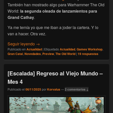
También han mostrado algo para Warhammer The Old
World:
la segunda oleada de lanzamientos para
Grand Cathay
.
Ya me temía yo que me iban a joder la cartera. Y lo
van a hacer. Otra vez.
[The Old World] Segunda Oleada de Gran 
Seguir leyendo
→
Publicado en
Actualidad
|
Etiquetado
Actualidad
,
Games Workshop
,
Gran Catai
,
Novedades
,
Preview
,
The Old World
|
19
respuestas
[Escalada] Regreso al Viejo Mundo –
Mes 4
Publicado el
06/11/2025
por
Korvalus
—
2 comentarios ↓