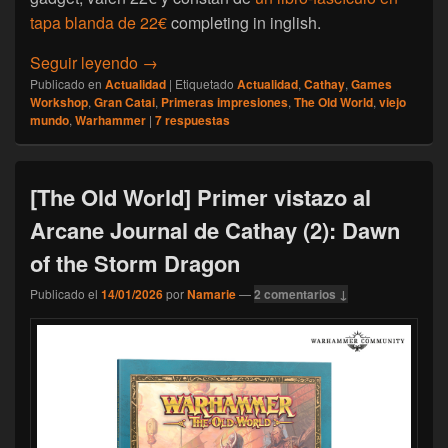
tapa blanda de 22€
completing in inglish.
[The Old World] Primer vistazo al Arcane J
Seguir leyendo
→
Publicado en
Actualidad
|
Etiquetado
Actualidad
,
Cathay
,
Games
Workshop
,
Gran Catai
,
Primeras impresiones
,
The Old World
,
viejo
mundo
,
Warhammer
|
7
respuestas
[The Old World] Primer vistazo al
Arcane Journal de Cathay (2): Dawn
of the Storm Dragon
Publicado el
14/01/2026
por
Namarie
—
2 comentarios ↓