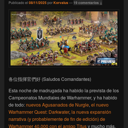
Publicado el
08/11/2025
por
Korvalus
—
19 comentarios ↓
各位指揮官們好 (Saludos Comandantes)
Esta noche de madrugada ha habido la prevista de los
Campeonatos Mundiales de Warhammer, y ha habido
de todo:
nuevos Agusanados de Nurgle
,
el nuevo
Warhammer Quest: Darkwater
,
la nueva expansión
narrativa (y probablemente de fin de edición) de
Warhammer 40.000 con el amigo Titus
y mucho más.