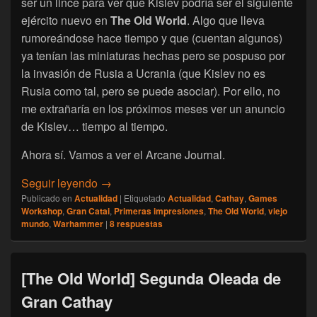
ser un lince para ver que Kislev podría ser el siguiente
ejército nuevo en
The Old World
. Algo que lleva
rumoreándose hace tiempo y que (cuentan algunos)
ya tenían las miniaturas hechas pero se pospuso por
la invasión de Rusia a Ucrania (que Kislev no es
Rusia como tal, pero se puede asociar). Por ello, no
me extrañaría en los próximos meses ver un anuncio
de Kislev… tiempo al tiempo.
Ahora sí. Vamos a ver el Arcane Journal.
[The Old World] Primer vistazo al Arcane J
Seguir leyendo
→
Publicado en
Actualidad
|
Etiquetado
Actualidad
,
Cathay
,
Games
Workshop
,
Gran Catai
,
Primeras impresiones
,
The Old World
,
viejo
mundo
,
Warhammer
|
8
respuestas
[The Old World] Segunda Oleada de
Gran Cathay