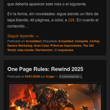
que debería aparecer este mes o el siguiente.
En la forma, sin novedades: sigue siendo un libro de
tapa blanda, 48 páginas, a color, a
22€
. En cuanto al
contenido…
[The Old World] Primer vistazo al Arcane J
Seguir leyendo
→
Publicado en
Actualidad
|
Etiquetado
Actualidad
,
Campaña
,
Cathay
,
Games Workshop
,
Gran Catai
,
Primeras impresiones
,
The Old
World
,
viejo mundo
,
Warhammer
|
2
respuestas
One Page Rules: Rewind 2025
Publicado el
03/01/2026
por
Kriger
—
3 comentarios ↓