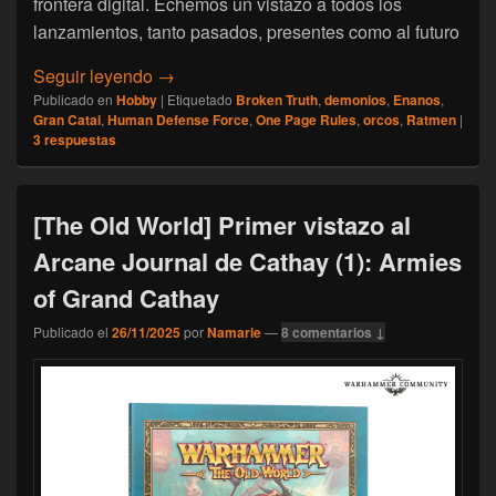
frontera digital. Echemos un vistazo a todos los
lanzamientos, tanto pasados, presentes como al futuro
One Page Rules: Rewind 2025
Seguir leyendo
→
Publicado en
Hobby
|
Etiquetado
Broken Truth
,
demonios
,
Enanos
,
Gran Catai
,
Human Defense Force
,
One Page Rules
,
orcos
,
Ratmen
|
3
respuestas
[The Old World] Primer vistazo al
Arcane Journal de Cathay (1): Armies
of Grand Cathay
Publicado el
26/11/2025
por
Namarie
—
8 comentarios ↓