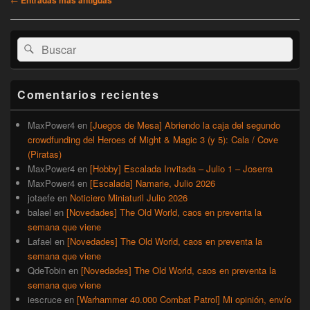
de
entradas
El
Buscar
Buscar
área
por:
de
widget
barra
Comentarios recientes
lateral
primaria
MaxPower4
en
[Juegos de Mesa] Abriendo la caja del segundo
crowdfunding del Heroes of Might & Magic 3 (y 5): Cala / Cove
(Piratas)
MaxPower4
en
[Hobby] Escalada Invitada – Julio 1 – Joserra
MaxPower4
en
[Escalada] Namarie, Julio 2026
jotaefe
en
Noticiero Miniaturil Julio 2026
balael
en
[Novedades] The Old World, caos en preventa la
semana que viene
Lafael
en
[Novedades] The Old World, caos en preventa la
semana que viene
QdeTobin
en
[Novedades] The Old World, caos en preventa la
semana que viene
iescruce
en
[Warhammer 40.000 Combat Patrol] Mi opinión, envío