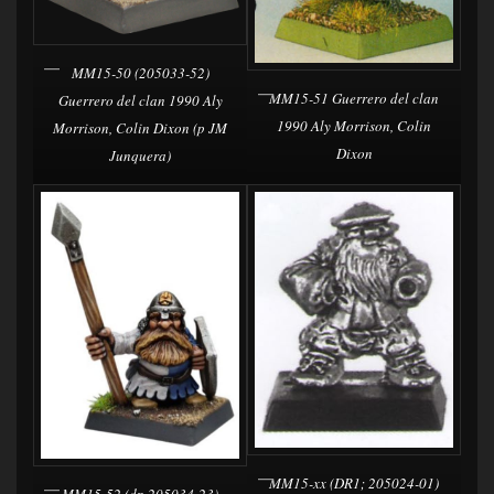
MM15-50 (205033-52)
MM15-51 Guerrero del clan
Guerrero del clan 1990 Aly
1990 Aly Morrison, Colin
Morrison, Colin Dixon (p JM
Dixon
Junquera)
MM15-xx (DR1; 205024-01)
MM15-52 (dp 205034-23)