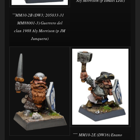
Aly Morrison (p Ismael Leal)
MM10-2B (DW3; 205033-31
MM88001-3) Guerrero del
clan 1988 Aly Morrison (p JM
Junquera)
MM10-2E (DW16) Enano