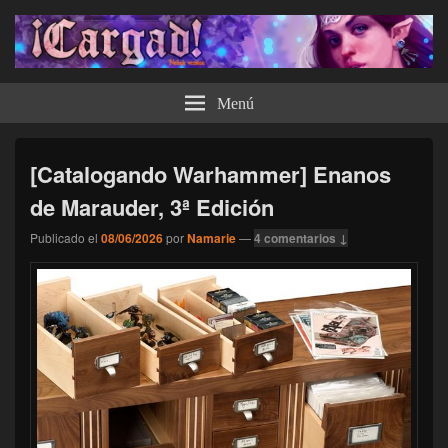
¡Cargad!
Menú
[Catalogando Warhammer] Enanos
de Marauder, 3ª Edición
Publicado el
08/06/2026
por
Namarie
—
4 comentarios ↓