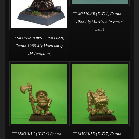
MM10-5B (DW21) Enano
1988 Aly Morrison (p Ismael
Leal)
MM10-5A (DW9; 205033-58)
Enano 1988 Aly Morrison (p
JM Junquera)
MM10-5C (DW26) Enano
MM10-5D (DW27) Enano