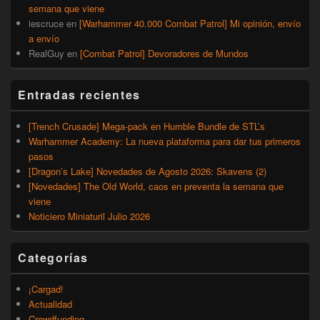
semana que viene
iescruce
en
[Warhammer 40.000 Combat Patrol] Mi opinión, envío
a envío
RealGuy
en
[Combat Patrol] Devoradores de Mundos
Entradas recientes
[Trench Crusade] Mega-pack en Humble Bundle de STL’s
Warhammer Academy: La nueva plataforma para dar tus primeros
pasos
[Dragon’s Lake] Novedades de Agosto 2026: Skavens (2)
[Novedades] The Old World, caos en preventa la semana que
viene
Noticiero Miniaturil Julio 2026
Categorías
¡Cargad!
Actualidad
Crowdfunding