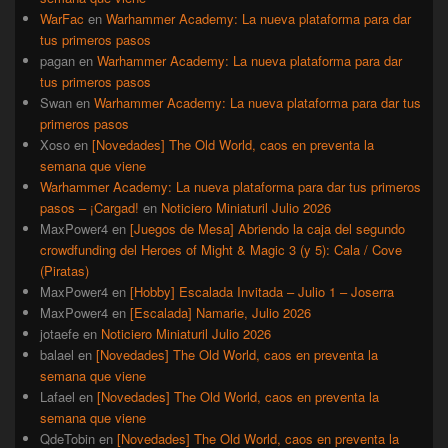
WarFac
en
Warhammer Academy: La nueva plataforma para dar
tus primeros pasos
pagan
en
Warhammer Academy: La nueva plataforma para dar
tus primeros pasos
Swan
en
Warhammer Academy: La nueva plataforma para dar tus
primeros pasos
Xoso
en
[Novedades] The Old World, caos en preventa la
semana que viene
Warhammer Academy: La nueva plataforma para dar tus primeros
pasos – ¡Cargad!
en
Noticiero Miniaturil Julio 2026
MaxPower4
en
[Juegos de Mesa] Abriendo la caja del segundo
crowdfunding del Heroes of Might & Magic 3 (y 5): Cala / Cove
(Piratas)
MaxPower4
en
[Hobby] Escalada Invitada – Julio 1 – Joserra
MaxPower4
en
[Escalada] Namarie, Julio 2026
jotaefe
en
Noticiero Miniaturil Julio 2026
balael
en
[Novedades] The Old World, caos en preventa la
semana que viene
Lafael
en
[Novedades] The Old World, caos en preventa la
semana que viene
QdeTobin
en
[Novedades] The Old World, caos en preventa la