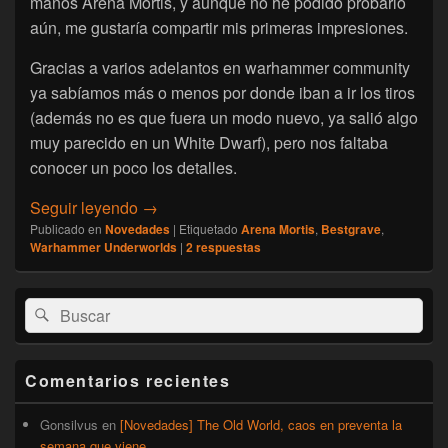
manos Arena Mortis, y aunque no he podido probarlo
aún, me gustaría compartir mis primeras impresiones.
Gracias a varios adelantos en warhammer community
ya sabíamos más o menos por donde iban a ir los tiros
(además no es que fuera un modo nuevo, ya salió algo
muy parecido en un White Dwarf), pero nos faltaba
conocer un poco los detalles.
[Warhammer Underworlds] Arena mortis, pr
Seguir leyendo
→
Publicado en
Novedades
|
Etiquetado
Arena Mortis
,
Bestgrave
,
Warhammer Underworlds
|
2
respuestas
El
Buscar
Buscar
área
por:
de
widget
barra
Comentarios recientes
lateral
primaria
Gonsilvus
en
[Novedades] The Old World, caos en preventa la
semana que viene