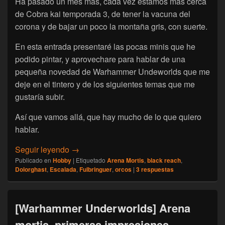
Ha pasado un mes más, cada vez estamos más cerca
de Cobra kai temporada 3, de tener la vacuna del
corona y de bajar un poco la montaña gris, con suerte.
En esta entrada presentaré las pocas minis que he
podido pintar, y aprovechare para hablar de una
pequeña novedad de Warhammer Undeworlds que me
deje en el tintero y de los siguientes temas que me
gustaría subir.
Así que vamos allá, que hay mucho de lo que quiero
hablar.
[Escalada] Escalada octubre Jaume30 + n
Seguir leyendo
→
Publicado en
Hobby
|
Etiquetado
Arena Mortis
,
black reach
,
Dolorghast
,
Escalada
,
Fulbringuer
,
orcos
|
3
respuestas
[Warhammer Underworlds] Arena
mortis, primeras impresiones.