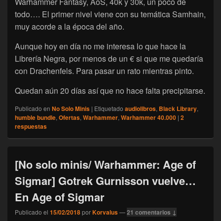
Warhammer Fantasy, AoS, 40k y 30k, un poco de
todo…. El primer nivel viene con su temática Samhain,
muy acorde a la época del año.
Aunque hoy en día no me interesa lo que hace la
Librería Negra, por menos de un € si que me quedaría
con Drachenfels. Para pasar un rato mientras pinto.
Quedan aún 20 días así que no hace falta precipitarse.
Publicado en
No Solo Minis
|
Etiquetado
audiolibros
,
Black Library
,
humble bundle
,
Ofertas
,
Warhammer
,
Warhammer 40.000
|
2
respuestas
[No solo minis/ Warhammer: Age of
Sigmar] Gotrek Gurnisson vuelve…
En Age of Sigmar
Publicado el
15/02/2018
por
Korvalus
—
21 comentarios ↓