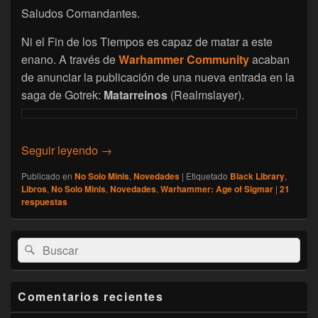
Saludos Comandantes.
Ni el Fin de los Tiempos es capaz de matar a este
enano. A través de
Warhammer Community
acaban
de anunciar la publicación de una nueva entrada en la
saga de Gotrek:
Matarreinos
(Realmslayer).
[No solo minis/ Warhammer: Age of Sigmar
Seguir leyendo
→
Publicado en
No Solo Minis
,
Novedades
|
Etiquetado
Black Library
,
Libros
,
No Solo Minis
,
Novedades
,
Warhammer: Age of Sigmar
|
21
respuestas
El
Buscar
Buscar
área
por:
de
widget
barra
Comentarios recientes
lateral
primaria