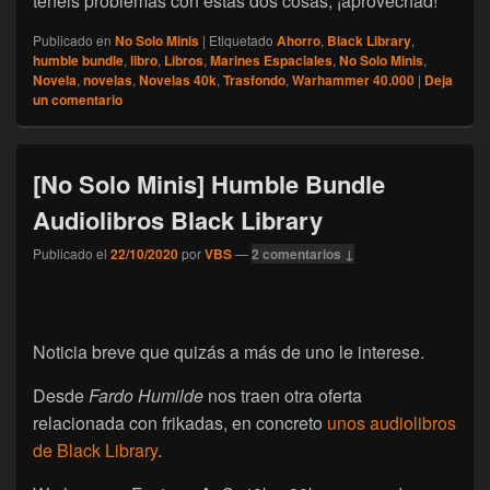
tenéis problemas con estas dos cosas, ¡aprovechad!
Publicado en
No Solo Minis
|
Etiquetado
Ahorro
,
Black Library
,
humble bundle
,
libro
,
Libros
,
Marines Espaciales
,
No Solo Minis
,
Novela
,
novelas
,
Novelas 40k
,
Trasfondo
,
Warhammer 40.000
|
Deja
un comentario
[No Solo Minis] Humble Bundle
Audiolibros Black Library
Publicado el
22/10/2020
por
VBS
—
2 comentarios ↓
Noticia breve que quizás a más de uno le interese.
Desde
Fardo Humilde
nos traen otra oferta
relacionada con frikadas, en concreto
unos audiolibros
de Black Library
.