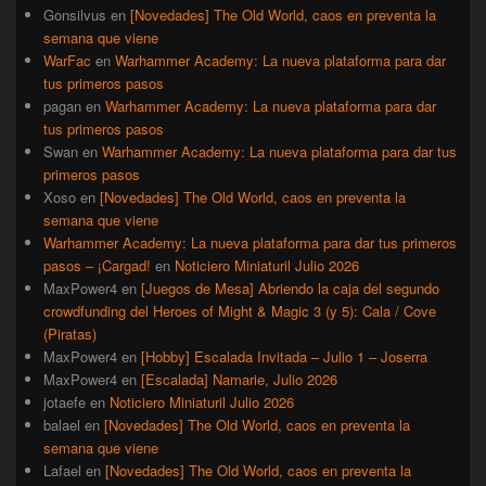
Gonsilvus
en
[Novedades] The Old World, caos en preventa la
semana que viene
WarFac
en
Warhammer Academy: La nueva plataforma para dar
tus primeros pasos
pagan
en
Warhammer Academy: La nueva plataforma para dar
tus primeros pasos
Swan
en
Warhammer Academy: La nueva plataforma para dar tus
primeros pasos
Xoso
en
[Novedades] The Old World, caos en preventa la
semana que viene
Warhammer Academy: La nueva plataforma para dar tus primeros
pasos – ¡Cargad!
en
Noticiero Miniaturil Julio 2026
MaxPower4
en
[Juegos de Mesa] Abriendo la caja del segundo
crowdfunding del Heroes of Might & Magic 3 (y 5): Cala / Cove
(Piratas)
MaxPower4
en
[Hobby] Escalada Invitada – Julio 1 – Joserra
MaxPower4
en
[Escalada] Namarie, Julio 2026
jotaefe
en
Noticiero Miniaturil Julio 2026
balael
en
[Novedades] The Old World, caos en preventa la
semana que viene
Lafael
en
[Novedades] The Old World, caos en preventa la