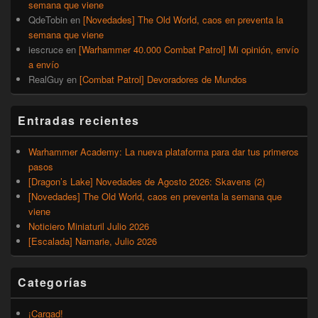
semana que viene
QdeTobin
en
[Novedades] The Old World, caos en preventa la
semana que viene
iescruce
en
[Warhammer 40.000 Combat Patrol] Mi opinión, envío
a envío
RealGuy
en
[Combat Patrol] Devoradores de Mundos
Entradas recientes
Warhammer Academy: La nueva plataforma para dar tus primeros
pasos
[Dragon’s Lake] Novedades de Agosto 2026: Skavens (2)
[Novedades] The Old World, caos en preventa la semana que
viene
Noticiero Miniaturil Julio 2026
[Escalada] Namarie, Julio 2026
Categorías
¡Cargad!