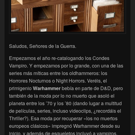
Saludos, Señores de la Guerra.
Empezamos el año re-catalogando los Condes
Vampiro. Y empezamos por lo grande, con una de las
series más míticas entre los oldhammeros: los
Horrores Nocturnos o Night Horrors. Veréis, el
primigenio
Warhammer
bebía en parte de D&D, pero
también de la moda por lo no muerto que asoló el
planeta entre los ’70 y los ’80 (dando lugar a multitud
de películas, series, incluso videoclips, ¿recordáis el
Thriller?). Esa moda por recuperar «los no muertos
europeos clásicos» impregnó Warhammer desde su
inicio, y además de esqueletos incluyó a vampiros,