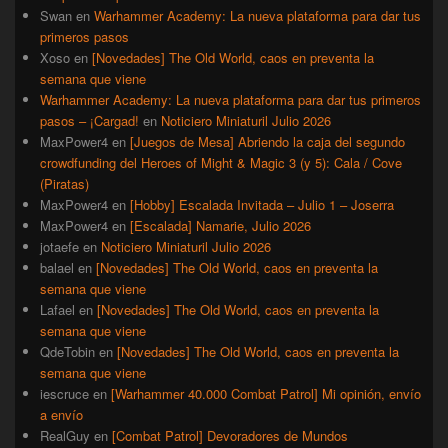
Swan
en
Warhammer Academy: La nueva plataforma para dar tus
primeros pasos
Xoso
en
[Novedades] The Old World, caos en preventa la
semana que viene
Warhammer Academy: La nueva plataforma para dar tus primeros
pasos – ¡Cargad!
en
Noticiero Miniaturil Julio 2026
MaxPower4
en
[Juegos de Mesa] Abriendo la caja del segundo
crowdfunding del Heroes of Might & Magic 3 (y 5): Cala / Cove
(Piratas)
MaxPower4
en
[Hobby] Escalada Invitada – Julio 1 – Joserra
MaxPower4
en
[Escalada] Namarie, Julio 2026
jotaefe
en
Noticiero Miniaturil Julio 2026
balael
en
[Novedades] The Old World, caos en preventa la
semana que viene
Lafael
en
[Novedades] The Old World, caos en preventa la
semana que viene
QdeTobin
en
[Novedades] The Old World, caos en preventa la
semana que viene
iescruce
en
[Warhammer 40.000 Combat Patrol] Mi opinión, envío
a envío
RealGuy
en
[Combat Patrol] Devoradores de Mundos