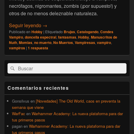
necrófagos, nigromantes, zombis (¡por supuesto!) y
otros de no menos deleznable naturaleza.
[Catalogando Warhammer] Condes Vampiro: 
Seguir leyendo
→
Publicado en
Hobby
|
Etiquetado
Brujas
,
Catalogando
,
Condes
Vampiro
,
doncella espectral
,
fantasmas
,
Hobby
,
Manuscritos de
Nuth
,
Momias
,
no muerto
,
No Muertos
,
Vampiresas
,
vampiro
,
vampiros
|
1
respuesta
El
Buscar
Buscar
área
por:
de
widget
barra
Comentarios recientes
lateral
primaria
Gonsilvus
en
[Novedades] The Old World, caos en preventa la
semana que viene
WarFac
en
Warhammer Academy: La nueva plataforma para dar
tus primeros pasos
pagan
en
Warhammer Academy: La nueva plataforma para dar
tus primeros pasos