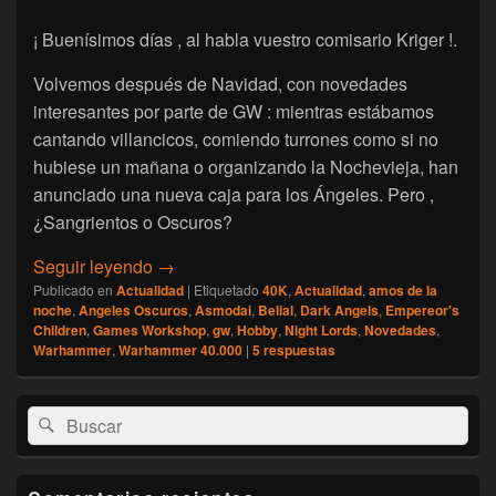
¡ Buenísimos días , al habla vuestro comisario Kriger !.
Volvemos después de Navidad, con novedades
interesantes por parte de GW : mientras estábamos
cantando villancicos, comiendo turrones como si no
hubiese un mañana o organizando la Nochevieja, han
anunciado una nueva caja para los Ángeles. Pero ,
¿Sangrientos o Oscuros?
[Actualidad ] Warhammer 40K ¡Llegan los 
Seguir leyendo
→
Publicado en
Actualidad
|
Etiquetado
40K
,
Actualidad
,
amos de la
noche
,
Angeles Oscuros
,
Asmodai
,
Belial
,
Dark Angels
,
Empereor's
Children
,
Games Workshop
,
gw
,
Hobby
,
Night Lords
,
Novedades
,
Warhammer
,
Warhammer 40.000
|
5
respuestas
El
Buscar
Buscar
área
por:
de
widget
barra