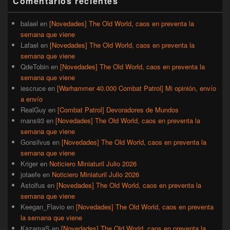
Comentarios recientes
lateral
primaria
balael
en
[Novedades] The Old World, caos en preventa la
semana que viene
Lafael
en
[Novedades] The Old World, caos en preventa la
semana que viene
QdeTobin
en
[Novedades] The Old World, caos en preventa la
semana que viene
iescruce
en
[Warhammer 40.000 Combat Patrol] Mi opinión, envío
a envío
RealGuy
en
[Combat Patrol] Devoradores de Mundos
mans93
en
[Novedades] The Old World, caos en preventa la
semana que viene
Gonsilvus
en
[Novedades] The Old World, caos en preventa la
semana que viene
Kriger
en
Noticiero Miniaturil Julio 2026
jotaefe
en
Noticiero Miniaturil Julio 2026
Astolfus
en
[Novedades] The Old World, caos en preventa la
semana que viene
Keegan_Flavio
en
[Novedades] The Old World, caos en preventa
la semana que viene
KazamaS
en
[Novedades] The Old World, caos en preventa la