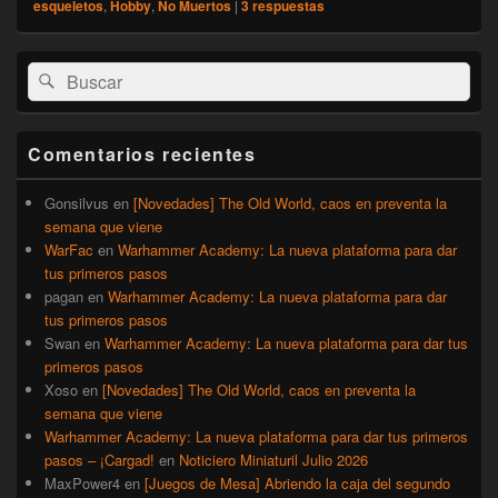
esqueletos
,
Hobby
,
No Muertos
|
3
respuestas
El
Buscar
Buscar
área
por:
de
widget
barra
Comentarios recientes
lateral
primaria
Gonsilvus
en
[Novedades] The Old World, caos en preventa la
semana que viene
WarFac
en
Warhammer Academy: La nueva plataforma para dar
tus primeros pasos
pagan
en
Warhammer Academy: La nueva plataforma para dar
tus primeros pasos
Swan
en
Warhammer Academy: La nueva plataforma para dar tus
primeros pasos
Xoso
en
[Novedades] The Old World, caos en preventa la
semana que viene
Warhammer Academy: La nueva plataforma para dar tus primeros
pasos – ¡Cargad!
en
Noticiero Miniaturil Julio 2026
MaxPower4
en
[Juegos de Mesa] Abriendo la caja del segundo