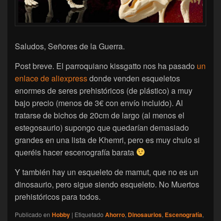
Saludos, Señores de la Guerra.
Post breve. El parroquiano kissgatto nos ha pasado
un
enlace de aliexpress
donde venden esqueletos
enormes de seres prehistóricos (de plástico) a muy
bajo precio (menos de 3€ con envío incluido). Al
tratarse de bichos de 20cm de largo (al menos el
estegosaurio) supongo que quedarían demasiado
grandes en una lista de Khemri, pero es muy chulo si
queréis hacer escenografía barata
Y también hay un esqueleto de mamut, que no es un
dinosaurio, pero sigue siendo esqueleto. No Muertos
prehistóricos para todos.
Publicado en
Hobby
|
Etiquetado
Ahorro
,
Dinosaurios
,
Escenografía
,