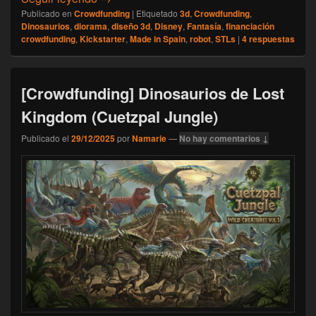
Publicado en
Crowdfunding
|
Etiquetado
3d
,
Crowdfunding
,
Dinosaurios
,
diorama
,
diseño 3d
,
Disney
,
Fantasía
,
financiación
crowdfunding
,
Kickstarter
,
Made in Spain
,
robot
,
STLs
|
4
respuestas
[Crowdfunding] Dinosaurios de Lost
Kingdom (Cuetzpal Jungle)
Publicado el
29/12/2025
por
Namarie
—
No hay comentarios ↓