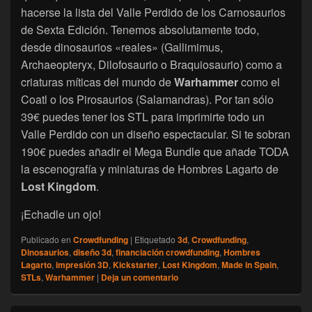
hacerse la lista del Valle Perdido de los Carnosaurios
de Sexta Edición. Tenemos absolutamente todo,
desde dinosaurios «reales» (Gallimimus,
Archaeopteryx, Dilofosaurio o Braquiosaurio) como a
criaturas míticas del mundo de
Warhammer
como el
Coatl o los Pirosaurios (Salamandras). Por tan sólo
39€ puedes tener los STL para imprimirte todo un
Valle Perdido con un diseño espectacular. Si te sobran
190€ puedes añadir el Mega Bundle que añade TODA
la escenografía y miniaturas de Hombres Lagarto de
Lost Kingdom
.
¡Echadle un ojo!
Publicado en
Crowdfunding
|
Etiquetado
3d
,
Crowdfunding
,
Dinosaurios
,
diseño 3d
,
financiación crowdfunding
,
Hombres
Lagarto
,
impresión 3D
,
Kickstarter
,
Lost Kingdom
,
Made in Spain
,
STLs
,
Warhammer
|
Deja un comentario