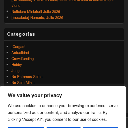
viene
Noticiero Miniaturil Julio 2026
[Escalada] Namarie, Julio 2026
Categorías
¡Cargad!
Actualidad
Crowdfunding
Hobby
Juego
No Estamos Solos
No Solo Minis
Novedades
We value your privacy
Rumores
Trasfondo
We use cookies to enhance your browsing experience, serve
Uncategorized
personalized ads or content, and analyze our traffic. By
clicking "Accept All", you consent to our use of cookies.