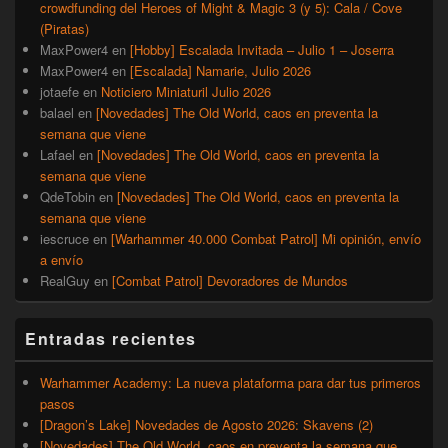
crowdfunding del Heroes of Might & Magic 3 (y 5): Cala / Cove
(Piratas)
MaxPower4
en
[Hobby] Escalada Invitada – Julio 1 – Joserra
MaxPower4
en
[Escalada] Namarie, Julio 2026
jotaefe
en
Noticiero Miniaturil Julio 2026
balael
en
[Novedades] The Old World, caos en preventa la
semana que viene
Lafael
en
[Novedades] The Old World, caos en preventa la
semana que viene
QdeTobin
en
[Novedades] The Old World, caos en preventa la
semana que viene
iescruce
en
[Warhammer 40.000 Combat Patrol] Mi opinión, envío
a envío
RealGuy
en
[Combat Patrol] Devoradores de Mundos
Entradas recientes
Warhammer Academy: La nueva plataforma para dar tus primeros
pasos
[Dragon’s Lake] Novedades de Agosto 2026: Skavens (2)
[Novedades] The Old World, caos en preventa la semana que