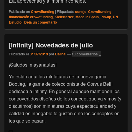
Ea, aprovechad y a imprimir conejos.
Publicado en
Crowdfunding
|
Etiquetado
conejo
,
Crowdfunding
,
financiación crowdfunding
,
Kickstarter
,
Made in Spain
,
Pin-up
,
RN
Estudio
|
Deja un comentario
[Infinity] Novedades de julio
Publicado el
31/07/2013
por
Darnai
—
10 comentarios ↓
¡Saludos, mayanautas!
Ya están aquí las miniaturas de la nueva gama
Bootleg, la gama de coleccionista de Corvus Belli
dedicada a Infinity. En general aunque mantienen los
controvertidos diseños de los concept que ya vimos (y
discutimos) son miniaturas cuya espectacularidad y
calidad es innegable te gusten o no los conceptos en
los que se basan.