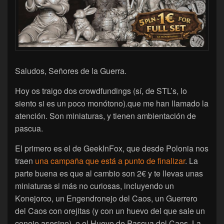
Saludos, Señores de la Guerra.
Hoy os traigo dos crowdfundings (sí, de STL’s, lo
siento si es un poco monótono).que me han llamado la
atención. Son miniaturas, y tienen ambientación de
pascua.
El primero es el de GeekInFox, que desde Polonia nos
traen
una campaña que está a punto de finalizar
. La
parte buena es que al cambio son 2€ y te llevas unas
miniaturas si más no curiosas, incluyendo un
Konejorco, un Engendronejo del Caos, un Guerrero
del Caos con orejitas (y con un huevo del que sale un
conejo asesino), o el Huevo de Pascua del Caos. La