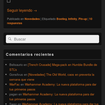
[Infinity] Novedades de julio
Seguir leyendo
→
Publicado en
Novedades
|
Etiquetado
Bootleg
,
Infinity
,
Pin-up
|
10
respuestas
El
Buscar
Buscar
área
por:
de
widget
barra
Comentarios recientes
lateral
primaria
Belisaurio
en
[Trench Crusade] Mega-pack en Humble Bundle de
STL’s
Gonsilvus
en
[Novedades] The Old World, caos en preventa la
semana que viene
WarFac
en
Warhammer Academy: La nueva plataforma para dar
tus primeros pasos
pagan
en
Warhammer Academy: La nueva plataforma para dar
tus primeros pasos
Swan
en
Warhammer Academy: La nueva plataforma para dar tus