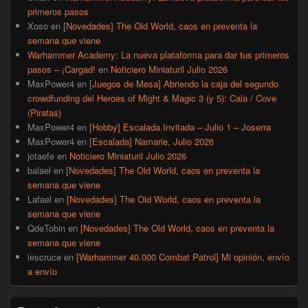
primeros pasos
Xoso
en
[Novedades] The Old World, caos en preventa la
semana que viene
Warhammer Academy: La nueva plataforma para dar tus primeros
pasos – ¡Cargad!
en
Noticiero Miniaturil Julio 2026
MaxPower4
en
[Juegos de Mesa] Abriendo la caja del segundo
crowdfunding del Heroes of Might & Magic 3 (y 5): Cala / Cove
(Piratas)
MaxPower4
en
[Hobby] Escalada Invitada – Julio 1 – Joserra
MaxPower4
en
[Escalada] Namarie, Julio 2026
jotaefe
en
Noticiero Miniaturil Julio 2026
balael
en
[Novedades] The Old World, caos en preventa la
semana que viene
Lafael
en
[Novedades] The Old World, caos en preventa la
semana que viene
QdeTobin
en
[Novedades] The Old World, caos en preventa la
semana que viene
iescruce
en
[Warhammer 40.000 Combat Patrol] Mi opinión, envío
a envío