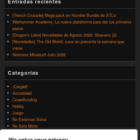
Entradas recientes
[Trench Crusade] Mega-pack en Humble Bundle de STL’s
Warhammer Academy: La nueva plataforma para dar tus primeros
pasos
[Dragon’s Lake] Novedades de Agosto 2026: Skavens (2)
[Novedades] The Old World, caos en preventa la semana que
viene
Noticiero Miniaturil Julio 2026
Categorías
¡Cargad!
Actualidad
Crowdfunding
Hobby
Juego
No Estamos Solos
No Solo Minis
Novedades
We value your privacy
Rumores