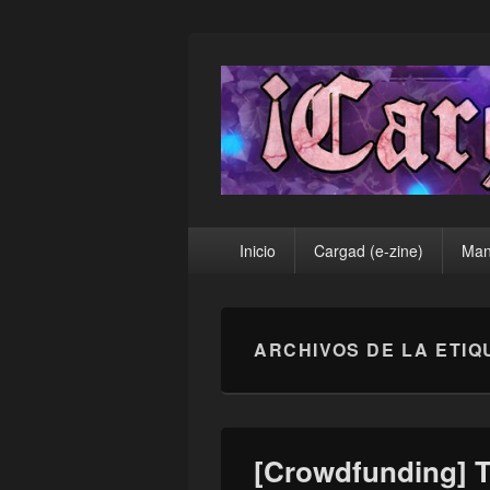
¡Cargad!
Menú
Inicio
Cargad (e-zine)
Man
principal
ARCHIVOS DE LA ETIQ
[Crowdfunding] Ta