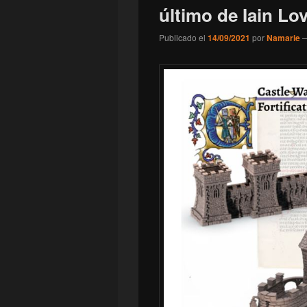
último de Iain Lo
Publicado el
14/09/2021
por
Namarie