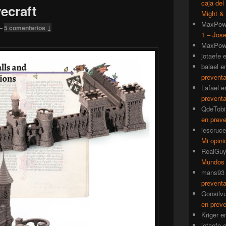
caja del
vecraft
Might & 
MaxPow
—
5 comentarios ↓
1 – Jose
MaxPow
jotaefe
balael
e
prevent
Lafael
e
prevent
QdeTobi
en prev
iescruce
Mi opini
RealGu
Mundos
mans93
prevent
Gonsilv
en prev
Kriger
e
jotaefe