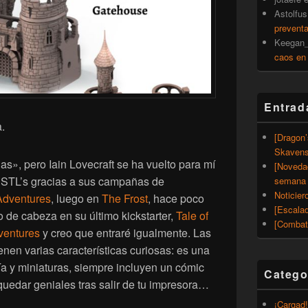
Astolfus
prevent
Keegan_
caos en
Entrad
.
[Dragon
Skavens
das», pero Iain Lovecraft se ha vuelto para mí
[Noveda
e STL’s gracias a sus campañas de
semana 
Noticier
Adventures
, luego en
The Frost
, hace poco
[Escalad
 de cabeza en su último kickstarter,
Tale of
[Combat
ventures
y creo que entraré igualmente. Las
nen varias características curiosas: es una
 y miniaturas, siempre incluyen un cómic
Catego
 quedar geniales tras salir de tu impresora…
¡Cargad!