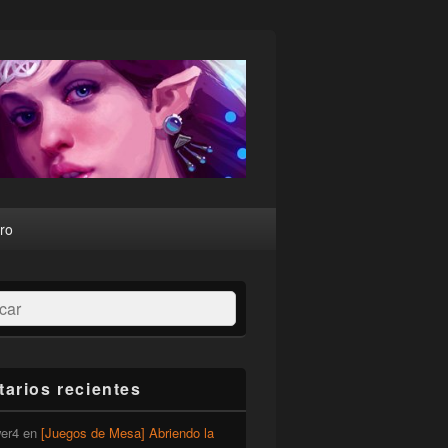
ro
ar
arios recientes
er4
en
[Juegos de Mesa] Abriendo la