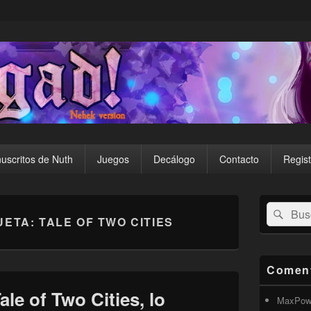
uscritos de Nuth
Juegos
Decálogo
Contacto
Regist
El
Buscar
Busc
área
UETA:
TALE OF TWO CITIES
por:
de
widget
barra
lateral
Coment
primaria
le of Two Cities, lo
MaxPow