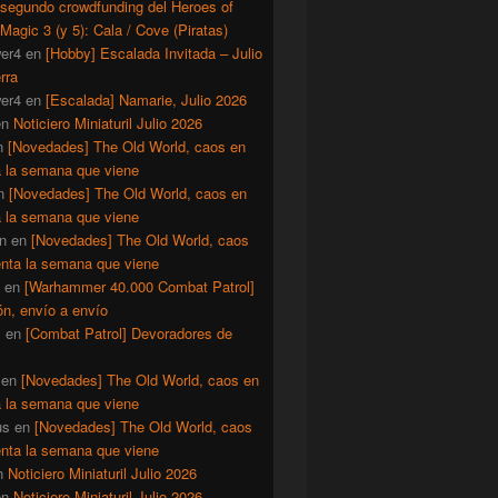
 segundo crowdfunding del Heroes of
Magic 3 (y 5): Cala / Cove (Piratas)
er4
en
[Hobby] Escalada Invitada – Julio
rra
er4
en
[Escalada] Namarie, Julio 2026
en
Noticiero Miniaturil Julio 2026
n
[Novedades] The Old World, caos en
a la semana que viene
n
[Novedades] The Old World, caos en
a la semana que viene
n
en
[Novedades] The Old World, caos
enta la semana que viene
en
[Warhammer 40.000 Combat Patrol]
ón, envío a envío
y
en
[Combat Patrol] Devoradores de
en
[Novedades] The Old World, caos en
a la semana que viene
us
en
[Novedades] The Old World, caos
enta la semana que viene
n
Noticiero Miniaturil Julio 2026
en
Noticiero Miniaturil Julio 2026