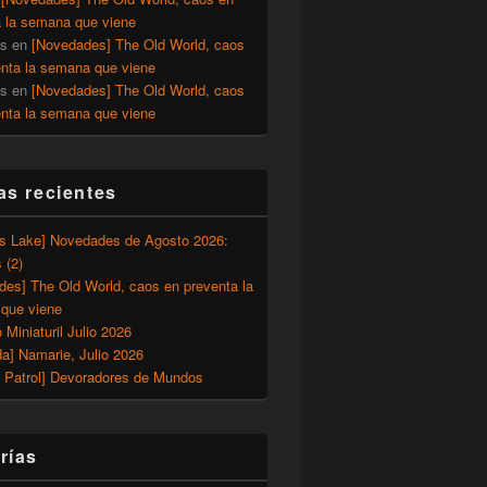
a la semana que viene
os
en
[Novedades] The Old World, caos
enta la semana que viene
os
en
[Novedades] The Old World, caos
enta la semana que viene
as recientes
’s Lake] Novedades de Agosto 2026:
 (2)
des] The Old World, caos en preventa la
que viene
o Miniaturil Julio 2026
a] Namarie, Julio 2026
 Patrol] Devoradores de Mundos
rías
, Kill Team y Warcry)