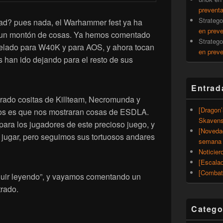
prevent
Strateg
ad? pues nada, el Warhammer fest ya ha
en prev
 un montón de cosas. Ya hemos comentado
Strateg
elado para W40K y para AOS, y ahora tocan
en prev
han ido dejando para el resto de sus
Entrad
rado cositas de Killteam, Necromunda y
[Dragon
os es que nos mostraran cosas de ESDLA.
Skavens
ara los jugadores de este precioso juego, y
[Noveda
jugar, pero seguimos sus tortuosos andares
semana 
Noticier
[Escalad
[Combat
guir leyendo”, y vayamos comentando un
rado.
Catego
mmer Fest 2022, mis impresiones (parte 3, ESDLA, Necromunda