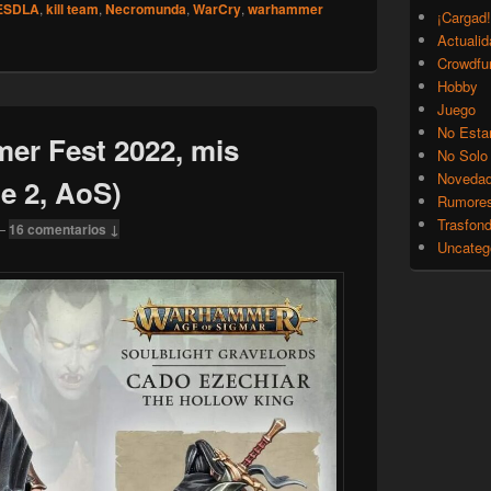
ESDLA
,
kill team
,
Necromunda
,
WarCry
,
warhammer
¡Cargad!
Actualid
Crowdfu
Hobby
Juego
No Esta
er Fest 2022, mis
No Solo
Noveda
e 2, AoS)
Rumore
Trasfon
—
16 comentarios ↓
Uncateg