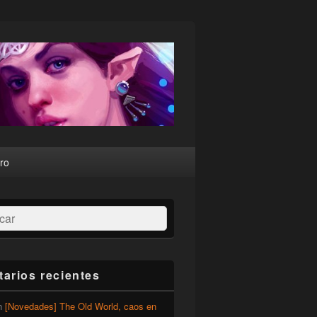
ro
ar
arios recientes
n
[Novedades] The Old World, caos en