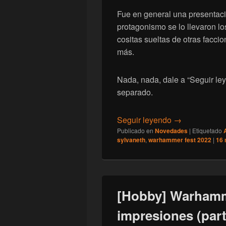
Fue en general una presentació
protagonismo se lo llevaron l
cositas sueltas de otras facc
más.
Nada, nada, dale a “Seguir le
separado.
[Hobby] Warha
Seguir leyendo
→
Publicado en
Novedades
|
Etiquetado
sylvaneth
,
warhammer fest 2022
|
16
[Hobby] Warhamm
impresiones (par