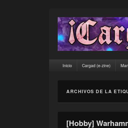
¡Cargad!
Menú
Inicio
Cargad (e-zine)
Man
principal
ARCHIVOS DE LA ETIQ
[Hobby] Warhamm