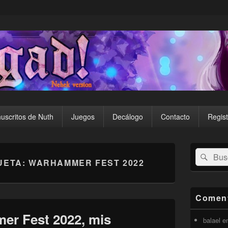
uscritos de Nuth
Juegos
Decálogo
Contacto
Regist
El
Buscar
Busc
área
UETA:
WARHAMMER FEST 2022
por:
de
widget
barra
lateral
Coment
primaria
er Fest 2022, mis
balael
e