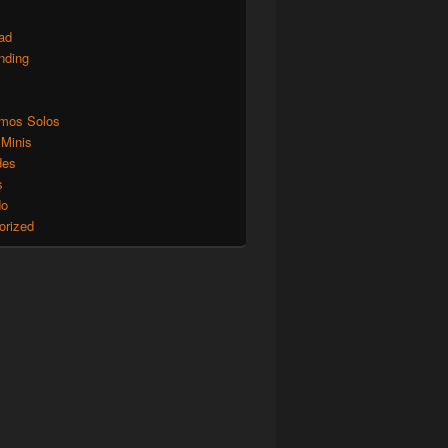
ad
nding
mos Solos
 Minis
des
s
do
orized