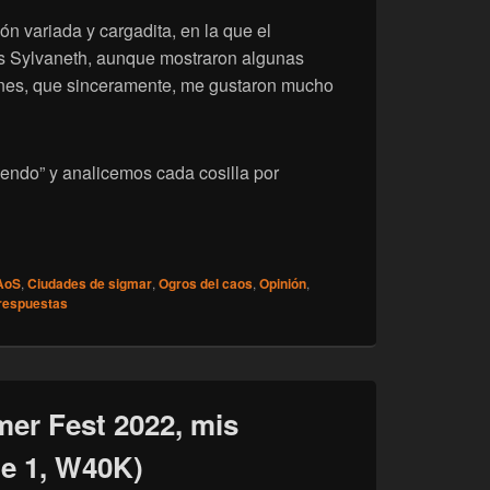
n variada y cargadita, en la que el
os Sylvaneth, aunque mostraron algunas
iones, que sinceramente, me gustaron mucho
yendo” y analicemos cada cosilla por
mmer Fest 2022, mis impresiones (parte 2, AoS)
AoS
,
Ciudades de sigmar
,
Ogros del caos
,
Opinión
,
respuestas
er Fest 2022, mis
te 1, W40K)