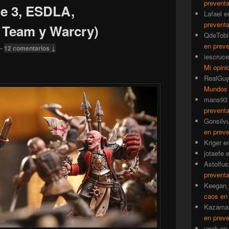
prevent
te 3, ESDLA,
Lafael
e
prevent
 Team y Warcry)
QdeTobi
en prev
—
12 comentarios ↓
iescruce
Mi opini
RealGu
Mundos
mans93
prevent
Gonsilv
en prev
Kriger
e
jotaefe
Astolfus
prevent
Keegan_
caos en
Kazama
en prev
unok
e