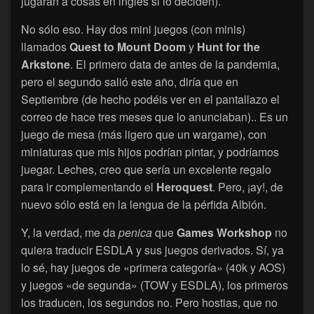
jugarán a cosas en inglés si lo deciden).
No sólo eso. Hay dos mini juegos (con minis)
llamados
Quest to Mount Doom
y
Hunt for the
Arkstone
. El primero data de antes de la pandemia,
pero el segundo salió este año, diría que en
Septiembre (de hecho podéis ver en el pantallazo el
correo de hace tres meses que lo anunciaban).. Es un
juego de mesa (más ligero que un wargame), con
miniaturas que mis hijos podrían pintar, y podríamos
juegar. Leches, creo que sería un excelente regalo
para ir complementando el
Heroquest
. Pero, ¡ay!, de
nuevo sólo está en la lengua de la pérfida Albión.
Y, la verdad, me da
penica
que
Games Workshop
no
quiera traducir ESDLA y sus juegos derivados. Sí, ya
lo sé, hay juegos de «primera categoría» (40k y AOS)
y juegos «de segunda» (TOW y ESDLA), los primeros
los traducen, los segundos no. Pero hostias, que no