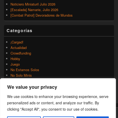
Noticiero Miniaturil Julio 2026
[Escalada] Namarie, Julio 2026
[Combat Patrol] Devoradores de Mundos
Categorías
¡Cargad!
Actualidad
Crowdfunding
Hobby
Juego
No Estamos Solos
No Solo Minis
Novedades
We value your privacy
Rumores
Trasfondo
We use cookies to enhance your browsing experience, serve
Uncategorized
personalized ads or content, and analyze our traffic. By
clicking "Accept All", you consent to our use of cookies.