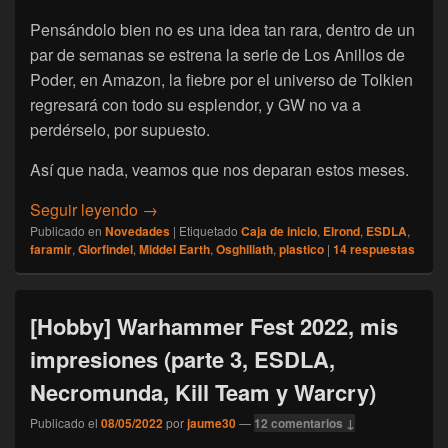
Pensándolo bien no es una idea tan rara, dentro de un
par de semanas se estrena la serie de Los Anillos de
Poder, en Amazon, la fiebre por el universo de Tolkien
regresará con todo su esplendor, y GW no va a
perdérselo, por supuesto.
Así que nada, veamos que nos deparan estos meses.
[Novedades] ESDLA vuelve a la carga.
Seguir leyendo
→
Publicado en
Novedades
|
Etiquetado
Caja de inicio
,
Elrond
,
ESDLA
,
faramir
,
Glorfindel
,
Middel Earth
,
Osghiliath
,
plastico
|
14
respuestas
[Hobby] Warhammer Fest 2022, mis
impresiones (parte 3, ESDLA,
Necromunda, Kill Team y Warcry)
Publicado el
08/05/2022
por
jaume30
—
12 comentarios ↓