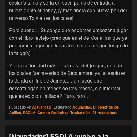
costaría tanto y sería un buen punto de entrada a
nueva gente al hobby, ¡y más ahora con nueva peli del
universo Tolkien en los cines!
Pero bueno… Supongo que podemos empezar a jugar
con el libro reviejo (creo que es el de Moria, así que ya
podríamos jugar con todas las miniaturas que tengo de
la trilogía).
Y otra curiosidad más… los dos mini-juegos, uno de
los cuales fue novedad de Septiembre, ya no están en
la tienda online de James… ¿un juego que
descatalogan en menos de tres meses, sin informar
que es edición limitada? Raro, raro…
Publicado en
Actualidad
|
Etiquetado
Actualidad
,
El Señor de los
Anillos
,
ESDLA
,
Games Workshop
,
Traducción
|
31
respuestas
[Novedades] ESDLA vuelve a la