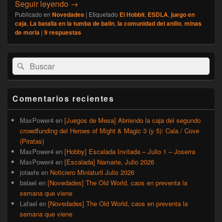
[ESDLA] Batalla en la Tumba de Balin, jueg
Seguir leyendo
→
Publicado en
Novedades
|
Etiquetado
El Hobbit
,
ESDLA
,
juego en
caja
,
La batalla en la tumba de balin
,
la comunidad del anillo
,
minas
de moria
|
9
respuestas
El
Buscar
Buscar
área
por:
de
widget
barra
Comentarios recientes
lateral
primaria
MaxPower4
en
[Juegos de Mesa] Abriendo la caja del segundo
crowdfunding del Heroes of Might & Magic 3 (y 5): Cala / Cove
(Piratas)
MaxPower4
en
[Hobby] Escalada Invitada – Julio 1 – Joserra
MaxPower4
en
[Escalada] Namarie, Julio 2026
jotaefe
en
Noticiero Miniaturil Julio 2026
balael
en
[Novedades] The Old World, caos en preventa la
semana que viene
Lafael
en
[Novedades] The Old World, caos en preventa la
semana que viene