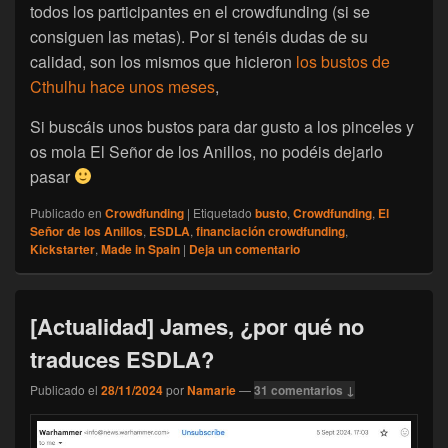
todos los participantes en el crowdfunding (si se
consiguen las metas). Por si tenéis dudas de su
calidad, son los mismos que hicieron
los bustos de
Cthulhu hace unos meses
,
Si buscáis unos bustos para dar gusto a los pinceles y
os mola El Señor de los Anillos, no podéis dejarlo
pasar
Publicado en
Crowdfunding
|
Etiquetado
busto
,
Crowdfunding
,
El
Señor de los Anillos
,
ESDLA
,
financiación crowdfunding
,
Kickstarter
,
Made in Spain
|
Deja un comentario
[Actualidad] James, ¿por qué no
traduces ESDLA?
Publicado el
28/11/2024
por
Namarie
—
31 comentarios ↓