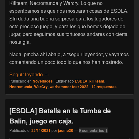
Killteam, Necromunda y Warcry. Lo que no
esperábamos es que nos mostraran cosas de ESDLA.
Sin duda una buena sorpresa para los jugadores de
este precioso juego, y para los que hemos dejado de
jugar, pero seguimos sus tortuosos andares con cierta
nostalgia.
Nada, pincha ahí abajo, a “seguir leyendo”, y vayamos
comentando un poco todo lo que nos han mostrado.
[Hobby] Warhammer Fest 2022, mis impresi
Seguir leyendo
→
Publicado en
Novedades
|
Etiquetado
ESDLA
,
kill team
,
Necromunda
,
WarCry
,
warhammer fest 2022
|
12
respuestas
[ESDLA] Batalla en la Tumba de
Balin, juego en caja.
Publicado el
22/11/2021
por
jaume30
—
9 comentarios ↓