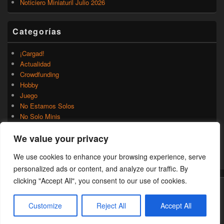
Noticiero Miniaturil Julio 2026
Categorías
¡Cargad!
Actualidad
Crowdfunding
Hobby
Juego
No Estamos Solos
No Solo Minis
Novedades
We value your privacy
Rumores
Trasfondo
We use cookies to enhance your browsing experience, serve
Uncategorized
personalized ads or content, and analyze our traffic. By
clicking "Accept All", you consent to our use of cookies.
Copyright © 2026
¡Cargad!
. Todos los Derechos Reservados.
Customize
Reject All
Accept All
Theme: Catch Box by
Catch Themes