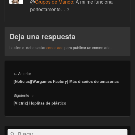
@
Grupos de Mando
: A mí me funciona
perfectamente… :/
Deja una respuesta
Lo siento, debes estar
conectado
para publicar un comentario.
Navegación
de
Entrada
←
Anterior
entradas
[Noticias][Wargames Factory] Más diseños de amazonas
anterior:
Entrada
Siguiente
→
[Victrix] Hoplitas de plástico
siguiente:
El
Buscar
Buscar
área