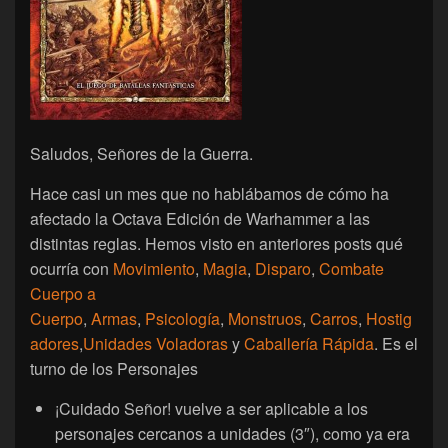
Saludos, Señores de la Guerra.
Hace casi un mes que no hablábamos de cómo ha
afectado la Octava Edición de Warhammer a las
distintas reglas. Hemos visto en anteriores posts qué
ocurría con
Movimiento
,
Magia
,
Disparo
,
Combate
Cuerpo a
Cuerpo
,
Armas
,
Psicología
,
Monstruos
,
Carros
,
Hostig
adores
,
Unidades Voladoras
y
Caballería Rápida
. Es el
turno de los Personajes
¡Cuidado Señor! vuelve a ser aplicable a los
personajes cercanos a unidades (3″), como ya era