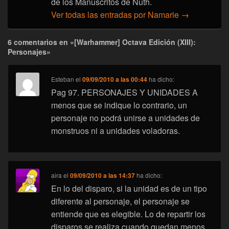
de los Manuscritos de Nuth.
Ver todas las entradas por Namarie
→
6 comentarios en «[Warhammer] Octava Edición (XIII):
Personajes»
Esteban
el
09/09/2010 a las 00:44
ha dicho:
Pag 97. PERSONAJES Y UNIDADES A
menos que se indique lo contrario, un
personaje no podrá unirse a unidades de
monstruos ni a unidades voladoras.
aira
el
09/09/2010 a las 14:37
ha dicho:
En lo del disparo, si la unidad es de un tipo
diferente al personaje, el personaje se
entiende que es elegible. Lo de repartir los
disparos se realiza cuando quedan menos