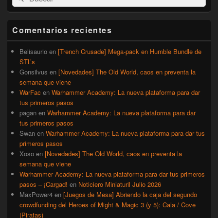
por:
de
widget
barra
Comentarios recientes
lateral
primaria
Belisaurio
en
[Trench Crusade] Mega-pack en Humble Bundle de
STL’s
Gonsilvus
en
[Novedades] The Old World, caos en preventa la
semana que viene
WarFac
en
Warhammer Academy: La nueva plataforma para dar
tus primeros pasos
pagan
en
Warhammer Academy: La nueva plataforma para dar
tus primeros pasos
Swan
en
Warhammer Academy: La nueva plataforma para dar tus
primeros pasos
Xoso
en
[Novedades] The Old World, caos en preventa la
semana que viene
Warhammer Academy: La nueva plataforma para dar tus primeros
pasos – ¡Cargad!
en
Noticiero Miniaturil Julio 2026
MaxPower4
en
[Juegos de Mesa] Abriendo la caja del segundo
crowdfunding del Heroes of Might & Magic 3 (y 5): Cala / Cove
(Piratas)