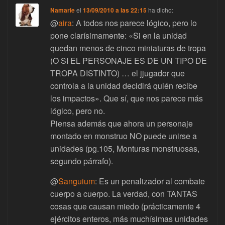
Namarie
el
13/09/2010 a las 22:15
ha dicho:
@
aira
: A todos nos parece lógico, pero lo
pone clarísimamente: «Si en la unidad
quedan menos de cinco miniaturas de tropa
(O SI EL PERSONAJE ES DE UN TIPO DE
TROPA DISTINTO) … el jjugador que
controla a la unidad decidirá quién recibe
los impactos». Que sí, que nos parece más
lógico, pero no.
Piensa además que ahora un personaje
montado en monstruo NO puede unirse a
unidades (pg.105, Monturas monstruosas,
segundo párrafo).
@
Sanguium
: Es un penalizador al combate
cuerpo a cuerpo. La verdad, con TANTAS
cosas que causan miedo (prácticamente 4
ejércitos enteros, más muchísimas unidades