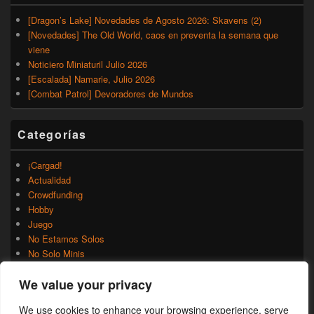
[Dragon’s Lake] Novedades de Agosto 2026: Skavens (2)
[Novedades] The Old World, caos en preventa la semana que
viene
Noticiero Miniaturil Julio 2026
[Escalada] Namarie, Julio 2026
[Combat Patrol] Devoradores de Mundos
Categorías
¡Cargad!
Actualidad
Crowdfunding
Hobby
Juego
No Estamos Solos
No Solo Minis
Novedades
We value your privacy
Rumores
Trasfondo
We use cookies to enhance your browsing experience, serve
Uncategorized