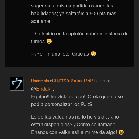
sugeriría la misma partida usando las
habilidades; ya saltaréis a 500 pts más
adelante.
– Coincido en la opinión sobre el sistema de
turnos
– ¡Por fin una foto! Gracias
Undomain
el
31/07/2012 a las 15:02
ha dicho:
@
Endakil
:
Equipo!! he visto equipo!! Creia que no se
podia personalizar los PJ :S
Lo de las valquirias no lo he visto… ¿no
estan disponibles? ¿Como se llaman?
Enanos con valkirias!! a mi me da algo!