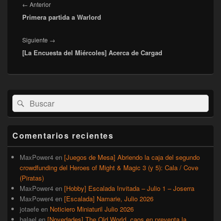
de
Entrada
←
Anterior
entradas
Primera partida a Warlord
anterior:
Entrada
Siguiente
→
[La Encuesta del Miércoles] Acerca de Cargad
siguiente:
El
Buscar
Buscar
área
por:
de
widget
barra
Comentarios recientes
lateral
primaria
MaxPower4
en
[Juegos de Mesa] Abriendo la caja del segundo
crowdfunding del Heroes of Might & Magic 3 (y 5): Cala / Cove
(Piratas)
MaxPower4
en
[Hobby] Escalada Invitada – Julio 1 – Joserra
MaxPower4
en
[Escalada] Namarie, Julio 2026
jotaefe
en
Noticiero Miniaturil Julio 2026
balael
en
[Novedades] The Old World, caos en preventa la