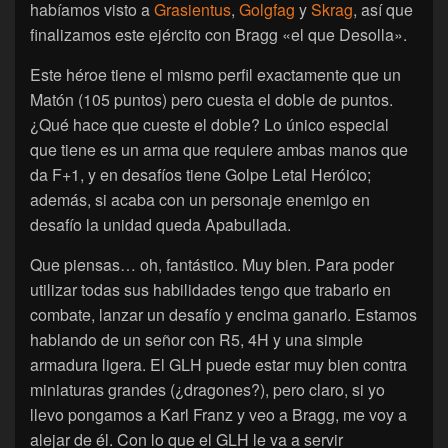
habíamos visto a
Grasientus
,
Golgfag
y
Skrag
, así que
finalizamos este ejército con Bragg «el que Desolla».
Este héroe tiene el mismo perfil exactamente que un
Matón (105 puntos) pero cuesta el doble de puntos.
¿Qué hace que cueste el doble? Lo único especial
que tiene es un arma que requiere ambas manos que
da F+1, y en desafíos tiene Golpe Letal Heróico;
además, si acaba con un personaje enemigo en
desafío la unidad queda Apabullada.
Que piensas… oh, fantástico. Muy bien. Para poder
utilizar todas sus habilidades tengo que trabarlo en
combate, lanzar un desafío y encima ganarlo. Estamos
hablando de un señor con R5, 4H y una simple
armadura ligera. El GLH puede estar muy bien contra
miniaturas grandes (¿dragones?), pero claro, si yo
llevo pongamos a Karl Franz y veo a Bragg, me voy a
alejar de él. Con lo que el GLH le va a servir