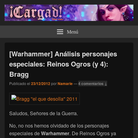
¡Cargad!
Menú
[Warhammer] Análisis personajes
especiales: Reinos Ogros (y 4):
Bragg
Publicado el
23/12/2012
por
Namarie
—
4 comentarios ↓
Saludos, Señores de la Guerra.
No, no nos hemos olvidado de los personajes
especiales de
Warhammer
. De Reinos Ogros ya