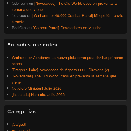
QdeTobin
en
[Novedades] The Old World, caos en preventa la
semana que viene
iescruce
en
[Warhammer 40.000 Combat Patrol] Mi opinión, envío
a envío
RealGuy
en
[Combat Patrol] Devoradores de Mundos
Entradas recientes
Warhammer Academy: La nueva plataforma para dar tus primeros
pasos
[Dragon’s Lake] Novedades de Agosto 2026: Skavens (2)
[Novedades] The Old World, caos en preventa la semana que
viene
Noticiero Miniaturil Julio 2026
[Escalada] Namarie, Julio 2026
Categorías
¡Cargad!
Actualidad