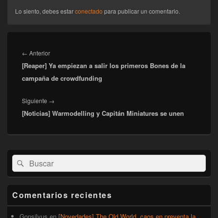
Lo siento, debes estar
conectado
para publicar un comentario.
Navegación
de
Entrada
←
Anterior
entradas
[Reaper] Ya empiezan a salir los primeros Bones de la
anterior:
campaña de crowdfunding
Entrada
Siguiente
→
[Noticias] Warmodelling y Capitán Miniatures se unen
siguiente:
El
Buscar
Buscar
área
por:
de
widget
barra
Comentarios recientes
lateral
primaria
Gonsilvus
en
[Novedades] The Old World, caos en preventa la