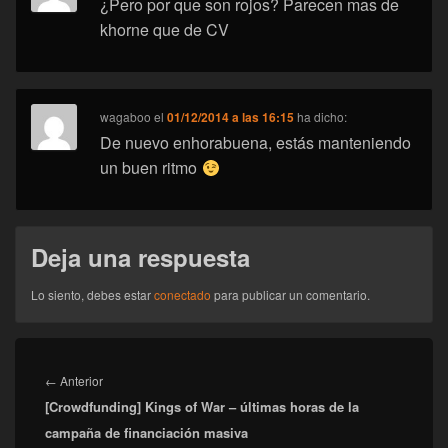
¿Pero por que son rojos? Parecen mas de
khorne que de CV
wagaboo
el
01/12/2014 a las 16:15
ha dicho:
De nuevo enhorabuena, estás manteniendo
un buen ritmo
Deja una respuesta
Lo siento, debes estar
conectado
para publicar un comentario.
Navegación
de
Entrada
←
Anterior
entradas
[Crowdfunding] Kings of War – últimas horas de la
anterior:
campaña de financiación masiva