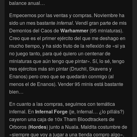
balance anual…
Empecemos por las ventas y compras. Noviembre ha
sido un mes bastante
infernal
. Vendí gran parte de mis
Demonios del Caos de
Warhammer
(95 miniaturas).
Creo que es el primer ejército del que me deshago en
mucho tiempo, y ha sido fruto de la reflexión de «si ya
no juego tanto, para qué quiero un centenar de
miniaturas que aún tengo que pintar». Sí, lo sé, tengo
tres ejércitos más sin pintar (Druchii, Skavens y
Enanos) pero creo que se quedarán conmigo (al
menos el de Enanos). Vender 95 minis está bastante
bien…
En cuanto a las compras, seguimos con temática
infernal. En
Infernal Forge
(je, infernal… ¿lo pilláis?)
cayeron una caja de 10x Tharn Bloodtrackers de
Orboros (
Hordes
) junto a Nuala. Maldita costumbre de
«siempre que voy a jugar a una tienda compro algo».