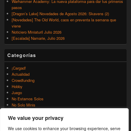
Warhammer Academy: La nueva plataforma para dar tus primeros
pasos
[Dragon’s Lake] Novedades de Agosto 2026: Skavens (2)
[Novedades] The Old World, caos en preventa la semana que
viene
Noticiero Miniaturil Julio 2026
[Escalada] Namarie, Julio 2026
Categorías
¡Cargad!
Actualidad
Crowdfunding
Hobby
Juego
No Estamos Solos
No Solo Minis
Novedades
We value your privacy
Rumores
Trasfondo
We use cookies to enhance your browsing experience, serve
Uncategorized