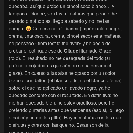
quedaba, así que probé un pincel seco blanco… y
tampoco. Diantre, son las miniaturas que peor lo he
pasado pintándolas, llego a saberlo y no me las
compro
Con ese color «base» (imprimación negra,
crema, tinta oscura, crema, pincel seco) esta mañana
he pensado «from lost to the river» y he decidido
probar el potingue ese de
Citadel
llamado Glaze
(rojo). El resultado no me desagrada del todo (si
parece «mojado» es que aún no se ha secado el
glaze). En cuanto a las alas he optado por un color
blanco foundation (el blanco gris, no el blanco crema)
sobre el que he aplicado un lavado negro, ya he
quedado contento con el resultado. En definitiva: no
me han quedado bien, no estoy orgulloso, pero he
preferido pintarlas antes que venderlas (eso sí, lo llego
a saber y no me las pillo). Hay miniaturas con las que
disfrutas y otras con las que no. Estas son de la
segunda categoría.