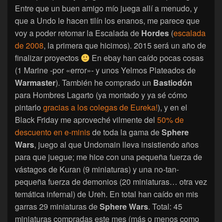
Entre que un buen amigo mío juega allí a menudo, y
que a Undo le hacen tilín los enanos, me parece que
voy a poder retomar la Escalada de
Hordes
(
escalada
de 2008
, la primera que hicimos). 2015 será un año de
finalizar proyectos
En ebay han caído pocas cosas
(1 Marine -por «error»- y unos Yelmos Plateados de
Warmaster
). También he comprado un
Bastiodón
para Hombres Lagarto (ya montado y ya sé cómo
pintarlo
gracias a los colegas de Eureka!
), y en el
Black Friday me aproveché vilmente del
50% de
descuento en e-minis
de toda la gama de
Sphere
Wars
, juego al que Undomain lleva insistiendo años
para que juegue; me hice con una pequeña fuerza de
vástagos de Kuran (9 miniaturas) y una no-tan-
pequeña fuerza de demonios (20 miniaturas… otra vez
temática infernal) de Ureh. En total han caído en mis
garras 29 miniaturas de
Sphere Wars
. Total: 45
miniaturas compradas este mes (más o menos como