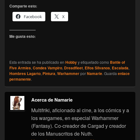
Comparte esto:
Facebook
X
Me gusta esto:
Esta entrada se ha publicado en
Hobby
y etiquetado como
Battle of
Five Armies
,
Condes Vampiro
,
Dreadfleet
,
Elfos Silvanos
,
Escalada
,
Hombres Lagarto
,
Pintura
,
Warhammer
por
Namarie
. Guarda
enlace
permanente
.
Acerca de Namarie
Multifriki, aficionado al cine, a los cómics y a
los wargames, en especial Warhammer
(Fantasy). Co-creador de Cargad y creador
de los Manuscritos de Nuth.