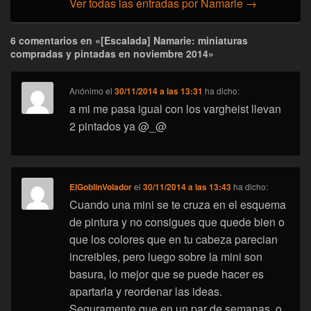
Ver todas las entradas por Namarie
→
6 comentarios en «[Escalada] Namarie: miniaturas
compradas y pintadas en noviembre 2014»
Anónimo
el
30/11/2014 a las 13:31
ha dicho:
a mi me pasa igual con los vargheist llevan
2 pintados ya @_@
ElGoblinVolador
el
30/11/2014 a las 13:43
ha dicho:
Cuando una mini se te cruza en el esquema
de pintura y no consigues que quede bien o
que los colores que en tu cabeza parecian
increibles, pero luego sobre la mini son
basura, lo mejor que se puede hacer es
apartarla y reordenar las ideas.
Seguramente que en un par de semanas, o