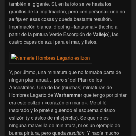
también el gigante. Sí, en la foto se ve hasta los
granitos de la imprimación, pero «en persona» uno no
se fija en esas cosas y queda bastante resultón.
Imprimación blanca, dipping «fantasmal» (hecho a
partir de la pintura Verde Escorpión de
Vallejo
), las
cuatro capas de azul para el mar, y listos.
Y, por último, una miniatura que no formaba parte de
ningún plan anual… pero sí del Plan de los
Ancestrales. Una de las (muchas) miniaturas de
Hombres Lagarto de
Warhammer
que tengo por pintar
era este eslizón «corazón en mano». Me pilló
inspirado y lo pinté siguiendo el esquema clásico
eslizón (y clásico de mi ejército). Sé que no es
ninguna maravilla de miniatura, ni es un ejemplo de
buena pintura, pero queda
resultón
. Y hacía mucho