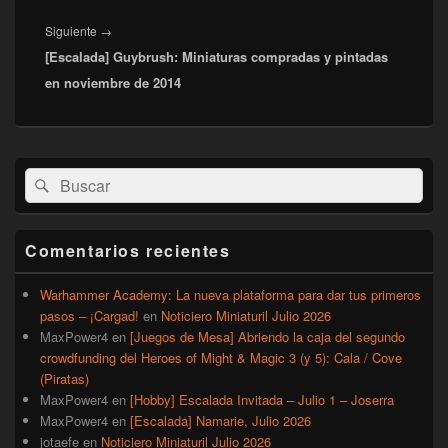
Entrada
Siguiente
→
[Escalada] Guybrush: Miniaturas compradas y pintadas
siguiente:
en noviembre de 2014
El
Buscar
Buscar
área
por:
de
widget
barra
Comentarios recientes
lateral
primaria
Warhammer Academy: La nueva plataforma para dar tus primeros
pasos – ¡Cargad!
en
Noticiero Miniaturil Julio 2026
MaxPower4
en
[Juegos de Mesa] Abriendo la caja del segundo
crowdfunding del Heroes of Might & Magic 3 (y 5): Cala / Cove
(Piratas)
MaxPower4
en
[Hobby] Escalada Invitada – Julio 1 – Joserra
MaxPower4
en
[Escalada] Namarie, Julio 2026
jotaefe
en
Noticiero Miniaturil Julio 2026