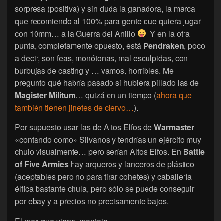
sorpresa (positiva) y sin duda la ganadora, la marca
que recomiendo al 100% para gente que quiera jugar
con 10mm… a la Guerra del Anillo
Y en la otra
punta, completamente opuesto, está
Pendraken
, poco
a decir, son feas, monótonas, mal esculpidas, con
burbujas de casting y … vamos, horribles. Me
pregunto qué habría pasado si hubiera pillado las de
Magister Militum
… quizá en un tiempo (
ahora que
también tienen jinetes de ciervo…
).
Por supuesto usar las de Altos Elfos de
Warmaster
«contando como» Silvanos y tendrías un ejército muy
chulo visualmente… pero serían Altos Elfos. En
Battle
of Five Armies
hay arqueros y lanceros de plástico
(aceptables pero no para tirar cohetes) y caballería
élfica bastante chula, pero sólo se puede conseguir
por ebay y a precios no precisamente bajos.
El mes que viene, montaje.