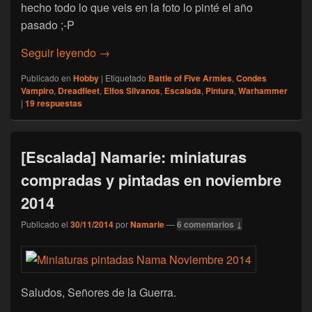
hecho todo lo que veis en la foto lo pinté el año
pasado ;-P
[Escalada] Namarie: miniaturas compradas y
Seguir leyendo
→
Publicado en
Hobby
|
Etiquetado
Battle of Five Armies
,
Condes
Vampiro
,
Dreadfleet
,
Elfos Silvanos
,
Escalada
,
Pintura
,
Warhammer
|
19
respuestas
[Escalada] Namarie: miniaturas
compradas y pintadas en noviembre
2014
Publicado el
30/11/2014
por
Namarie
—
6 comentarios ↓
Saludos, Señores de la Guerra.