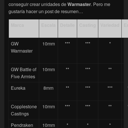
conseguir crear unidades de
Warmaster
. Pero me
gustaría hacer un post de resumen…
Marca
Escala
Detalle
Casting
Variedad
E
GW
10mm
***
***
*
Warmaster
GW Battle of
10mm
**
***
**
Five Armies
Eureka
8mm
**
***
***
Copplestone
10mm
***
***
**
Castings
Pendraken
10mm
*
*
*