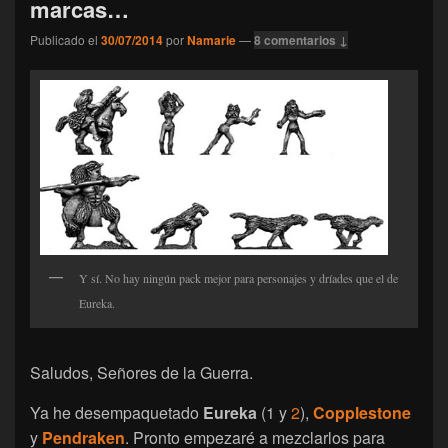
marcas…
Publicado el
30/07/2014
por
Namarie
—
8 comentarios ↓
Y sí. No hay ningún pack mejor para personajes y dríades que el de
Eureka.
Saludos, Señores de la Guerra.
Ya he desempaquetado
Eureka
(1 y
2
),
Copplestone
y
Pendraken
. Pronto empezaré a mezclarlos para