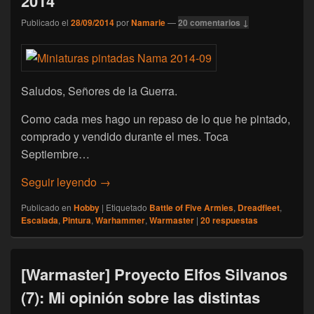
2014
Publicado el
28/09/2014
por
Namarie
—
20 comentarios ↓
Saludos, Señores de la Guerra.
Como cada mes hago un repaso de lo que he pintado,
comprado y vendido durante el mes. Toca
Septiembre…
[Escalada] Namarie: miniaturas compradas
Seguir leyendo
→
Publicado en
Hobby
|
Etiquetado
Battle of Five Armies
,
Dreadfleet
,
Escalada
,
Pintura
,
Warhammer
,
Warmaster
|
20
respuestas
[Warmaster] Proyecto Elfos Silvanos
(7): Mi opinión sobre las distintas