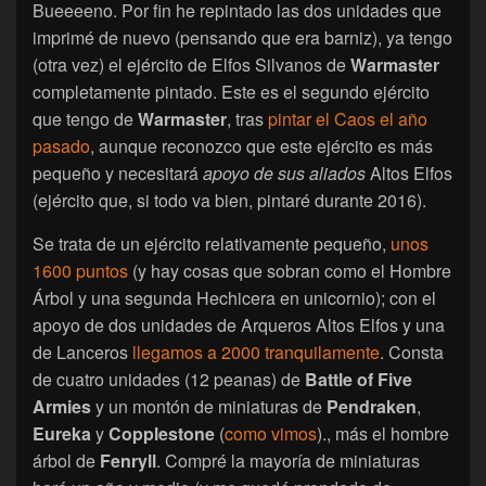
Bueeeeno. Por fin he repintado las dos unidades que
imprimé de nuevo (pensando que era barniz), ya tengo
(otra vez) el ejército de Elfos Silvanos de
Warmaster
completamente pintado. Este es el segundo ejército
que tengo de
Warmaster
, tras
pintar el Caos el año
pasado
, aunque reconozco que este ejército es más
pequeño y necesitará
apoyo de sus aliados
Altos Elfos
(ejército que, si todo va bien, pintaré durante 2016).
Se trata de un ejército relativamente pequeño,
unos
1600 puntos
(y hay cosas que sobran como el Hombre
Árbol y una segunda Hechicera en unicornio); con el
apoyo de dos unidades de Arqueros Altos Elfos y una
de Lanceros
llegamos a 2000 tranquilamente
. Consta
de cuatro unidades (12 peanas) de
Battle of Five
Armies
y un montón de miniaturas de
Pendraken
,
Eureka
y
Copplestone
(
como vimos
)., más el hombre
árbol de
Fenryll
. Compré la mayoría de miniaturas