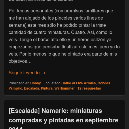
Por temas personales (compromisos familiares que
me han alejado de los pinceles varios fines de
semana) este mes sólo he podido pintar la triste
cantidad de cuatro miniaturas. Cuatro. Así, como lo
veis. Tengo el barco alto elfo y un héroe eslizón ya
empezados que pensaba finalizar este mes, pero ya lo
veis. Por lo menos lo que he pintado era parte de mis
objetivos…
[Escalada] Namarie: miniaturas compradas 
Seguir leyendo
→
Publicado en
Hobby
|
Etiquetado
Battle of Five Armies
,
Condes
Vampiro
,
Escalada
,
Pintura
,
Warhammer
|
12
respuestas
[Escalada] Namarie: miniaturas
compradas y pintadas en septiembre