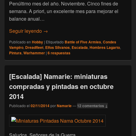
Penúltimo mes del año. Noviembre. Cinco fines de
semana. A priori, un excelente mes para mejorar el
balance anual…
[Escalada] Namarie: miniaturas compradas
Seguir leyendo
→
Publicado en
Hobby
|
Etiquetado
Battle of Five Armies
,
Condes
Vampiro
,
Dreadfleet
,
Elfos Silvanos
,
Escalada
,
Hombres Lagarto
,
Pintura
,
Warhammer
|
6
respuestas
[Escalada] Namarie: miniaturas
compradas y pintadas en octubre
2014
Publicado el
02/11/2014
por
Namarie
—
12 comentarios ↓
Saludos, Señores de la Guerra.