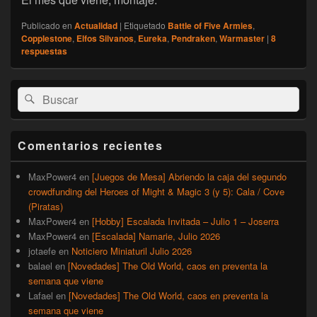
Publicado en
Actualidad
|
Etiquetado
Battle of Five Armies
,
Copplestone
,
Elfos Silvanos
,
Eureka
,
Pendraken
,
Warmaster
|
8
respuestas
El
Buscar
Buscar
área
por:
de
widget
barra
Comentarios recientes
lateral
primaria
MaxPower4
en
[Juegos de Mesa] Abriendo la caja del segundo
crowdfunding del Heroes of Might & Magic 3 (y 5): Cala / Cove
(Piratas)
MaxPower4
en
[Hobby] Escalada Invitada – Julio 1 – Joserra
MaxPower4
en
[Escalada] Namarie, Julio 2026
jotaefe
en
Noticiero Miniaturil Julio 2026
balael
en
[Novedades] The Old World, caos en preventa la
semana que viene
Lafael
en
[Novedades] The Old World, caos en preventa la
semana que viene