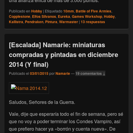
una alianza élfica de más de 3.000 puntos.
Publicado en
Hobby
|
Etiquetado
10mm
,
Battle of Five Armies
,
Copplestone
,
Elfos Silvanos
,
Eureka
,
Games Workshop
,
Hobby
,
Kallistra
,
Pendraken
,
Pintura
,
Warmaster
|
13
respuestas
[Escalada] Namarie: miniaturas
compradas y pintadas en diciembre
2014 (Y final)
Publicado el
03/01/2015
por
Namarie
—
19 comentarios ↓
Saludos, Señores de la Guerra.
Vale, dije que esperaría todo el fin de semana, pero sé
que no voy a poder terminar los Condes Vampiro, así
que prefiero hacer ya «borrón y cuenta nueva». De