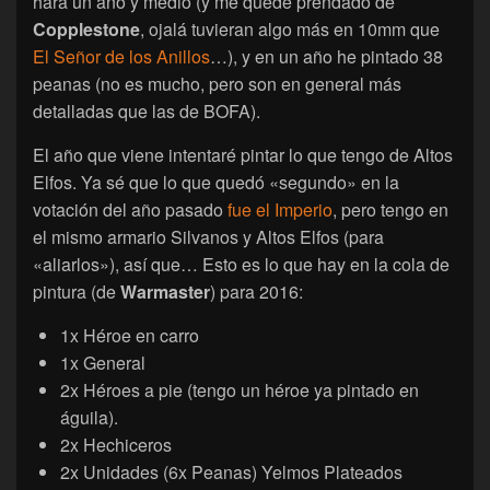
hará un año y medio (y me quedé prendado de
Copplestone
, ojalá tuvieran algo más en 10mm que
El Señor de los Anillos
…), y en un año he pintado 38
peanas (no es mucho, pero son en general más
detalladas que las de BOFA).
El año que viene intentaré pintar lo que tengo de Altos
Elfos. Ya sé que lo que quedó «segundo» en la
votación del año pasado
fue el Imperio
, pero tengo en
el mismo armario Silvanos y Altos Elfos (para
«aliarlos»), así que… Esto es lo que hay en la cola de
pintura (de
Warmaster
) para 2016:
1x Héroe en carro
1x General
2x Héroes a pie (tengo un héroe ya pintado en
águila).
2x Hechiceros
2x Unidades (6x Peanas) Yelmos Plateados