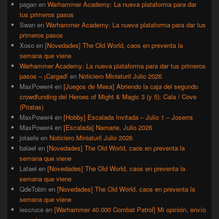
pagan
en
Warhammer Academy: La nueva plataforma para dar
tus primeros pasos
Swan
en
Warhammer Academy: La nueva plataforma para dar tus
primeros pasos
Xoso
en
[Novedades] The Old World, caos en preventa la
semana que viene
Warhammer Academy: La nueva plataforma para dar tus primeros
pasos – ¡Cargad!
en
Noticiero Miniaturil Julio 2026
MaxPower4
en
[Juegos de Mesa] Abriendo la caja del segundo
crowdfunding del Heroes of Might & Magic 3 (y 5): Cala / Cove
(Piratas)
MaxPower4
en
[Hobby] Escalada Invitada – Julio 1 – Joserra
MaxPower4
en
[Escalada] Namarie, Julio 2026
jotaefe
en
Noticiero Miniaturil Julio 2026
balael
en
[Novedades] The Old World, caos en preventa la
semana que viene
Lafael
en
[Novedades] The Old World, caos en preventa la
semana que viene
QdeTobin
en
[Novedades] The Old World, caos en preventa la
semana que viene
iescruce
en
[Warhammer 40.000 Combat Patrol] Mi opinión, envío