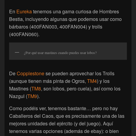
En
Eureka
tenemos una gama curiosa de Hombres
Bestia, incluyendo algunas que podemos usar como
bárbaros (400FAN003, 400FAN004) y trolls
(400FAN060).
¿Por qué usar mastines cuando puedes usar lobos?
De
Copplestone
se pueden aprovechar los Trolls
(aunque tienen más pinta de Ogros,
TM4
) y los
Mastines (
TM8
, son lobos, pero cuela), así como los
Nazgul (
TM9
).
Como podéis ver, tenemos bastante… pero no hay
Caballeros del Caos, que es precisamente una de las
mejores unidades del ejército (y del juego). Aquí
tenemos varias opciones (además de ebay): o bien