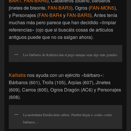
BAR1
.
FAN-BAR6
), Caballeros (bueno, bárbaros
jinetes de bisonte,
FAN-BAR3
), Ogros (
FAN-MON5
),
y Personajes (
FAN-BAR4
y
FAN-BAR5
). Antes tenía
muchas más pero parece que han decidido «limpiar
referencias» (ojo que si buscáis cosas de artículos
antiguos puede que no os salgan ahora).
Los bárbaros de Kallistra dan el pego aunque sean algo más grandes.
Kallistra
nos ayuda con un ejército «bárbaro»:
Bárbaros (601), Trolls (105), Arpías (607), Jinetes
(609), Carros (605), Ogros Dragón (AC6) y Personajes
(608).
La australiana Eureka tiene cabras. Pueden llegar a «colar» como
bárbaros…