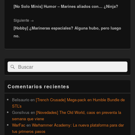
entradas
[No Solo Minis] Humor – Marines aliados con… ¿Ninja?
anterior:
Entrada
Siguiente
→
[Hobby] ¿Marineras espaciales? Alguna hubo, pero luego
siguiente:
no.
El
Buscar
Buscar
área
por:
de
widget
barra
Comentarios recientes
lateral
primaria
Belisaurio
en
[Trench Crusade] Mega-pack en Humble Bundle de
STL’s
Gonsilvus
en
[Novedades] The Old World, caos en preventa la
semana que viene
WarFac
en
Warhammer Academy: La nueva plataforma para dar
tus primeros pasos