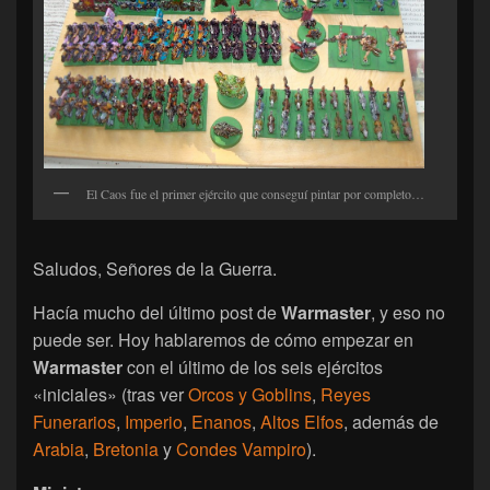
El Caos fue el primer ejército que conseguí pintar por completo…
Saludos, Señores de la Guerra.
Hacía mucho del último post de
Warmaster
, y eso no
puede ser. Hoy hablaremos de cómo empezar en
Warmaster
con el último de los seis ejércitos
«iniciales» (tras ver
Orcos y Goblins
,
Reyes
Funerarios
,
Imperio
,
Enanos
,
Altos Elfos
, además de
Arabia
,
Bretonia
y
Condes Vampiro
).