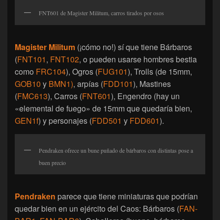
FNT601 de Magister Militum, carros tirados por osos
Magister Militum
(¡cómo no!) sí que tiene Bárbaros
(
FNT101
,
FNT102
, o pueden usarse hombres bestia
como
FRC104
), Ogros (
FUG101
), Trolls (de 15mm,
GOB10
y
BMN1)
, arpías (
FDD101
), Mastines
(
FMC613
), Carros (
FNT601
), Engendro (hay un
«elemental de fuego» de 15mm que quedaría bien,
GEN1f
) y personajes (
FDD501
y
FDD601
).
Pendraken ofrece un bune puñado de bárbaros con distintas pose a
buen precio
Pendraken
parece que tiene miniaturas que podrían
quedar bien en un ejército del Caos: Bárbaros (
FAN-