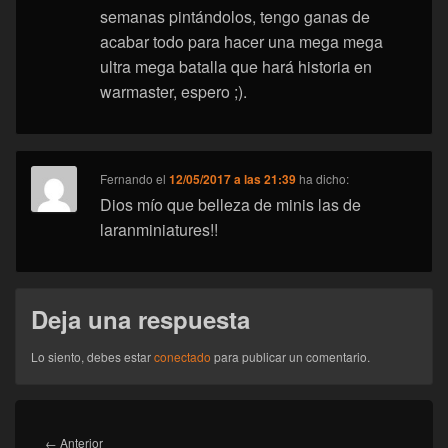
semanas pintándolos, tengo ganas de
acabar todo para hacer una mega mega
ultra mega batalla que hará historia en
warmaster, espero ;).
Fernando
el
12/05/2017 a las 21:39
ha dicho:
Dios mío que belleza de minis las de
laranminiatures!!
Deja una respuesta
Lo siento, debes estar
conectado
para publicar un comentario.
Navegación
de
Entrada
←
Anterior