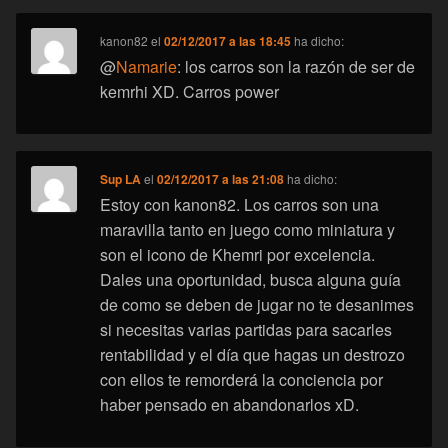
kanon82
el
02/12/2017 a las 18:45
ha dicho:
@
Namarie
: los carros son la razón de ser de
kemrhi XD. Carros power
Sup LA
el
02/12/2017 a las 21:08
ha dicho:
Estoy con kanon82. Los carros son una
maravilla tanto en juego como miniatura y
son el icono de Khemri por excelencia.
Dales una oportunidad, busca alguna guía
de como se deben de jugar no te desanimes
si necesitas varias partidas para sacarles
rentabilidad y el día que hagas un destrozo
con ellos te remorderá la conciencia por
haber pensado en abandonarlos xD.