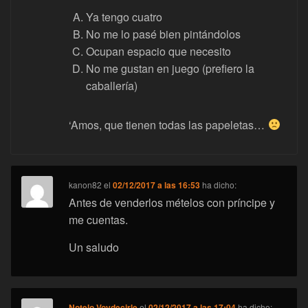
Ya tengo cuatro
No me lo pasé bien pintándolos
Ocupan espacio que necesito
No me gustan en juego (prefiero la
caballería)
‘Amos, que tienen todas las papeletas…
kanon82
el
02/12/2017 a las 16:53
ha dicho:
Antes de venderlos mételos con príncipe y
me cuentas.
Un saludo
Notelo Voydecirle
el
02/12/2017 a las 17:04
ha dicho: