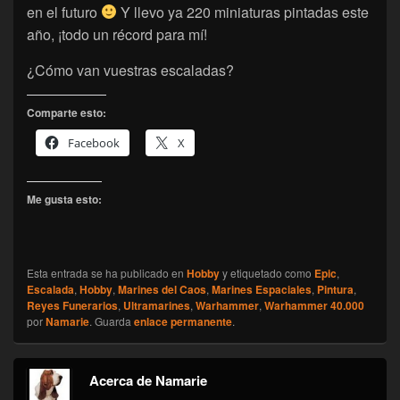
en el futuro
Y llevo ya 220 miniaturas pintadas este
año, ¡todo un récord para mí!
¿Cómo van vuestras escaladas?
Comparte esto:
Facebook
X
Me gusta esto:
Esta entrada se ha publicado en
Hobby
y etiquetado como
Epic
,
Escalada
,
Hobby
,
Marines del Caos
,
Marines Espaciales
,
Pintura
,
Reyes Funerarios
,
Ultramarines
,
Warhammer
,
Warhammer 40.000
por
Namarie
. Guarda
enlace permanente
.
Acerca de Namarie