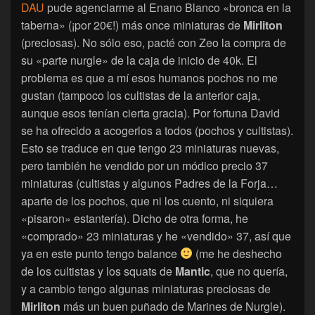
DAU
pude agenciarme al Enano Blanco «bronca en la
taberna» (¡por 20€!) más once miniaturas de
Mirliton
(preciosas). No sólo eso, pacté con Zeo la compra de
su «parte nurgle» de la caja de inicio de 40k. El
problema es que a mí esos humanos pochos no me
gustan (tampoco los cultistas de la anterior caja,
aunque esos tenían cierta gracia). Por fortuna David
se ha ofrecido a acogerlos a todos (pochos y cultistas).
Esto se traduce en que tengo 23 miniaturas nuevas,
pero también he vendido por un módico precio 37
miniaturas (cultistas y algunos Padres de la Forja…
aparte de los pochos, que ni los cuento, ni siquiera
«pisaron» estantería). Dicho de otra forma, he
«comprado» 23 miniaturas y he «vendido» 37, así que
ya en este punto tengo balance
(me he deshecho
de los cultistas y los squats de
Mantic
, que no quería,
y a cambio tengo algunas miniaturas preciosas de
Mirliton
más un buen puñado de Marines de Nurgle).