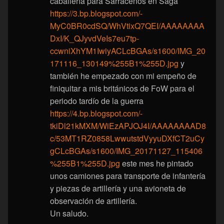
caballería para Sarracenos en Saga
https://3.bp.blogspot.com/-
MyC0BR0cdSQ/WhVtixQ7QEI/AAAAAAAA
DxI/K_QJyvdVeIs7eu7tp-
ccwniXhYM1IwiyACLcBGAs/s1600/IMG_20
171116_130149%255B1%255D.jpg
y
también he empezado con mi empeño de
finiquitar a mis británicos de FoW para el
periodo tardío de la guerra
https://4.bp.blogspot.com/-
tkiDl21kMXM/WiEzAPJOJ4I/AAAAAAAAD8
c/53MT1RZ0858LwwutstdVyyuDXfCT2uCy
gCLcBGAs/s1600/IMG_20171127_115406
%255B1%255D.jpg
este mes he pintado
unos camiones para transporte de infantería
y piezas de artillería y una avioneta de
observación de artillería.
Un saludo.