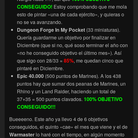
CONSEGUIDO!
Estoy comprobando que me mola
esto de pintar «una de cada ejército», y quieras o
no se va avanzando.
Dungeon Forge In My Pocket
(33 miniaturas).
Quería guardarme un objetivo por finalizar en
Diciembre (que si no, qué soso terminar el año con
«no he conseguido objetivo el último mes»). Así
que sigo con 28/33 =
85%
, me quedan cinco que
pintaré en Diciembre.
Epic 40.000
(500 puntos de Marines). A los 438
puntos hay que sumar dos peanas de Marines, un
Rhino y un Land Raider, haciendo un total de
37+35 = 500 puntos clavados.
100% OBJETIVO
CONSEGUIDO!!!
Bueeeeno. Este año ya llevo 4 de 6 objetivos
conseguidos, el quinto «cae» el mes que viene y el de
Warmaster
lo haré con el tiempo, en algún momento