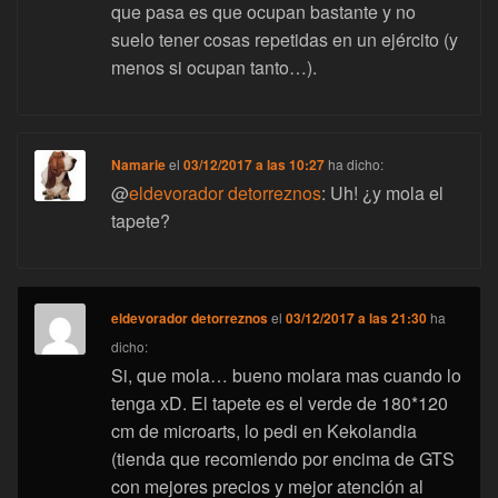
que pasa es que ocupan bastante y no
suelo tener cosas repetidas en un ejército (y
menos si ocupan tanto…).
Namarie
el
03/12/2017 a las 10:27
ha dicho:
@
eldevorador detorreznos
: Uh! ¿y mola el
tapete?
eldevorador detorreznos
el
03/12/2017 a las 21:30
ha
dicho:
Si, que mola… bueno molara mas cuando lo
tenga xD. El tapete es el verde de 180*120
cm de microarts, lo pedi en Kekolandia
(tienda que recomiendo por encima de GTS
con mejores precios y mejor atención al