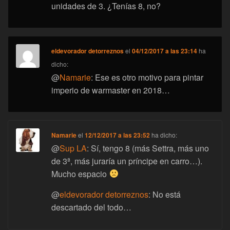
unidades de 3. ¿Tenías 8, no?
eldevorador detorreznos
el
04/12/2017 a las 23:14
ha
dicho:
@
Namarie
: Ese es otro motivo para pintar
imperio de warmaster en 2018…
Namarie
el
12/12/2017 a las 23:52
ha dicho:
@
Sup LA
: Sí, tengo 8 (más Settra, más uno
de 3ª, más juraría un príncipe en carro…).
Mucho espacio
@
eldevorador detorreznos
: No está
descartado del todo…