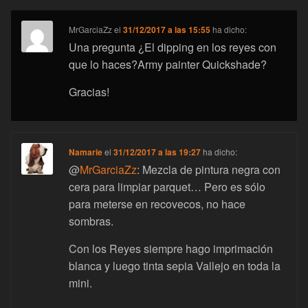
MrGarciaZz
el
31/12/2017 a las 15:55
ha dicho:
Una pregunta ¿El dipping en los reyes con
que lo haces?Army painter Quickshade?
Gracias!
Namarie
el
31/12/2017 a las 19:27
ha dicho:
@
MrGarciaZz
: Mezcla de pintura negra con
cera para limpiar parquet… Pero es sólo
para meterse en recovecos, no hace
sombras.
Con los Reyes siempre hago imprimación
blanca y luego tinta sepia Vallejo en toda la
mini.