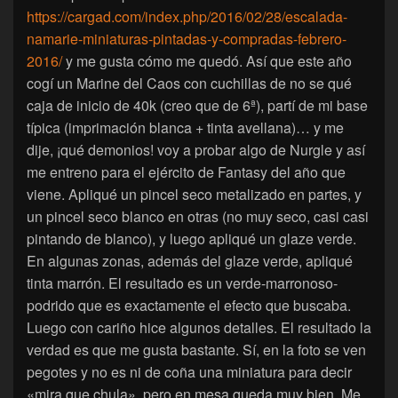
https://cargad.com/index.php/2016/02/28/escalada-
namarie-miniaturas-pintadas-y-compradas-febrero-
2016/
y me gusta cómo me quedó. Así que este año
cogí un Marine del Caos con cuchillas de no se qué
caja de inicio de 40k (creo que de 6ª), partí de mi base
típica (imprimación blanca + tinta avellana)… y me
dije, ¡qué demonios! voy a probar algo de Nurgle y así
me entreno para el ejército de Fantasy del año que
viene. Apliqué un pincel seco metalizado en partes, y
un pincel seco blanco en otras (no muy seco, casi casi
pintando de blanco), y luego apliqué un glaze verde.
En algunas zonas, además del glaze verde, apliqué
tinta marrón. El resultado es un verde-marronoso-
podrido que es exactamente el efecto que buscaba.
Luego con cariño hice algunos detalles. El resultado la
verdad es que me gusta bastante. Sí, en la foto se ven
pegotes y no es ni de coña una miniatura para decir
«mira que chula», pero en mesa queda muy bien. Me