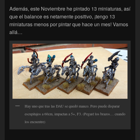
Además, este Noviembre he pintado 13 miniaturas, así
que el balance es netamente positivo, ¡tengo 13
miniaturas menos por pintar que hace un mes! Vamos
allá…
Hay uno que tras las DAU se quedó manco. Pero puede disparar
escupitajos a 60cm, impactan a 5+, F3. (Pegaré los brazos… cuando
los encuentre)