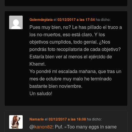
Golemdeplata
el
02/12/2017 a las 17:54
ha dicho:
Pues muy bien, no? Le has pillado el truco a
los no-muertos, eso está claro. Y los
objetivos cumplidos, todo genial. ¿Nos
pondrás foto recopilatoria de cada objetivo?
Estaría bien ver al menos el ejércido de
Khemri.
Yo pondré mi escalada mañana, que tras un
mes de octubre muy malo he terminado
bastante bien noviembre.
Un saludo!
Namarie
el
02/12/2017 a las 18:08
ha dicho:
@
kanon82
: Puf. «Too many eggs in same