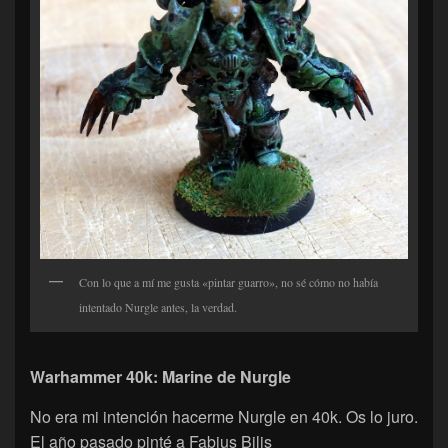
Con lo que a mí me gusta «pintar guarro», no sé cómo no había
intentado Nurgle antes, la verdad.
Warhammer 40k: Marine de Nurgle
No era mi intención hacerme Nurgle en 40k. Os lo juro.
El año pasado pinté a Fabius Bilis