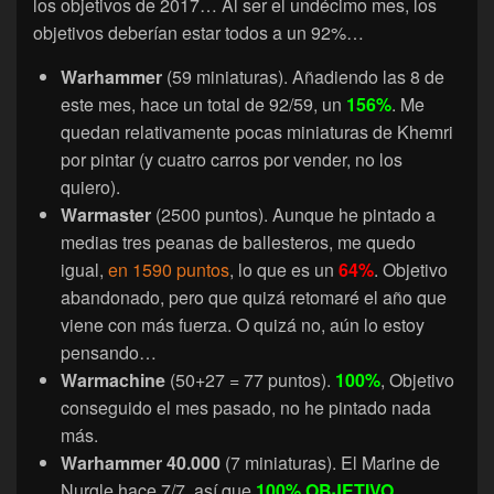
los objetivos de 2017… Al ser el undécimo mes, los
objetivos deberían estar todos a un 92%…
Warhammer
(59 miniaturas). Añadiendo las 8 de
este mes, hace un total de 92/59, un
156%
. Me
quedan relativamente pocas miniaturas de Khemri
por pintar (y cuatro carros por vender, no los
quiero).
Warmaster
(2500 puntos). Aunque he pintado a
medias tres peanas de ballesteros, me quedo
igual,
en 1590 puntos
, lo que es un
64%
. Objetivo
abandonado, pero que quizá retomaré el año que
viene con más fuerza. O quizá no, aún lo estoy
pensando…
Warmachine
(50+27 = 77 puntos).
100%
, Objetivo
conseguido el mes pasado, no he pintado nada
más.
Warhammer 40.000
(7 miniaturas). El Marine de
Nurgle hace 7/7, así que
100% OBJETIVO