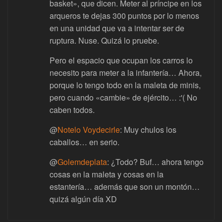
basket», que dicen. Meter al príncipe en los
arqueros te dejas 300 puntos por lo menos
en una unidad que va a intentar ser de
ruptura. Nuse. Quizá lo pruebe.
Pero el espacio que ocupan los carros lo
necesito para meter a la infantería… Ahora,
porque lo tengo todo en la maleta de minis,
pero cuando «cambie» de ejército… :'( No
caben todos.
@
Notelo Voydecirle
: Muy chulos los
caballos… en serio.
@
Golemdeplata
: ¿Todo? Buf… ahora tengo
cosas en la maleta y cosas en la
estantería… además que son un montón…
quizá algún día XD