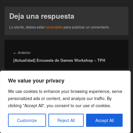
Deja una respuesta
Lo siento, debes estar
conectado
para publicar un comentario.
Navegación
de
Entrada
←
Anterior
entradas
[Actualidad] Encuesta de Games Workshop – TPH
anterior:
Entrada
Siguiente
→
We value your privacy
[Opinión] Green Stuff: Pintura camaleón
siguiente:
We use cookies to enhance your browsing experience, serve
personalized ads or content, and analyze our traffic. By
clicking "Accept All", you consent to our use of cookies.
El
Buscar
Buscar
área
por:
de
Customize
Reject All
Accept All
widget
barra
Comentarios recientes
lateral