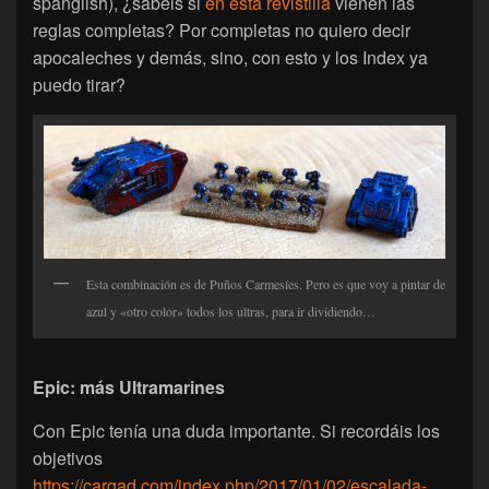
spanglish), ¿sabéis si
en esta revistilla
vienen las
reglas completas? Por completas no quiero decir
apocaleches y demás, sino, con esto y los Index ya
puedo tirar?
Esta combinación es de Puños Carmesíes. Pero es que voy a pintar de
azul y «otro color» todos los ultras, para ir dividiendo…
Epic: más Ultramarines
Con Epic tenía una duda importante. Si recordáis los
objetivos
https://cargad.com/index.php/2017/01/02/escalada-