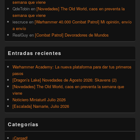
semana que viene
QdeTobin
en
[Novedades] The Old World, caos en preventa la
semana que viene
iescruce
en
[Warhammer 40.000 Combat Patrol] Mi opinión, envío
a envío
RealGuy
en
[Combat Patrol] Devoradores de Mundos
Entradas recientes
Warhammer Academy: La nueva plataforma para dar tus primeros
pasos
[Dragon’s Lake] Novedades de Agosto 2026: Skavens (2)
[Novedades] The Old World, caos en preventa la semana que
viene
Noticiero Miniaturil Julio 2026
[Escalada] Namarie, Julio 2026
Categorías
¡Cargad!