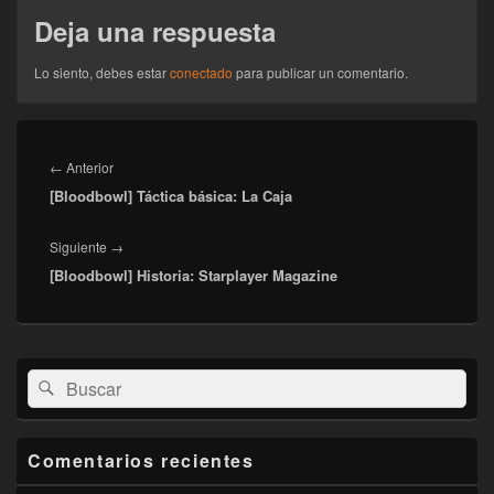
Deja una respuesta
Lo siento, debes estar
conectado
para publicar un comentario.
Navegación
de
Entrada
←
Anterior
entradas
[Bloodbowl] Táctica básica: La Caja
anterior:
Entrada
Siguiente
→
[Bloodbowl] Historia: Starplayer Magazine
siguiente:
El
Buscar
Buscar
área
por:
de
widget
barra
Comentarios recientes
lateral
primaria