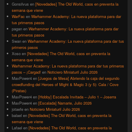
Gonsilvus
en
[Novedades] The Old World, caos en preventa la
semana que viene
WarFac
en
Warhammer Academy: La nueva plataforma para dar
tus primeros pasos
pagan
en
Warhammer Academy: La nueva plataforma para dar
tus primeros pasos
Swan
en
Warhammer Academy: La nueva plataforma para dar tus
primeros pasos
Xoso
en
[Novedades] The Old World, caos en preventa la
semana que viene
Warhammer Academy: La nueva plataforma para dar tus primeros
pasos – ¡Cargad!
en
Noticiero Miniaturil Julio 2026
MaxPower4
en
[Juegos de Mesa] Abriendo la caja del segundo
crowdfunding del Heroes of Might & Magic 3 (y 5): Cala / Cove
(Piratas)
MaxPower4
en
[Hobby] Escalada Invitada – Julio 1 – Joserra
MaxPower4
en
[Escalada] Namarie, Julio 2026
jotaefe
en
Noticiero Miniaturil Julio 2026
balael
en
[Novedades] The Old World, caos en preventa la
semana que viene
Lafael
en
[Novedades] The Old World, caos en preventa la