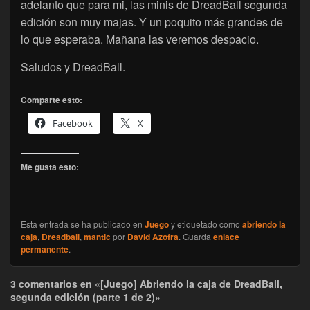
adelanto que para mi, las minis de DreadBall segunda
edición son muy majas. Y un poquito más grandes de
lo que esperaba. Mañana las veremos despacio.
Saludos y DreadBall.
Comparte esto:
Facebook
X
Me gusta esto:
Esta entrada se ha publicado en
Juego
y etiquetado como
abriendo la
caja
,
Dreadball
,
mantic
por
David Azofra
. Guarda
enlace
permanente
.
3 comentarios en «[Juego] Abriendo la caja de DreadBall,
segunda edición (parte 1 de 2)»