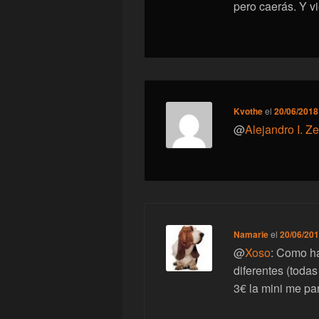
pero caerás. Y vi
Kvothe
el
20/06/2018
@
Alejandro I. Z
Namarie
el
20/06/201
@
Xoso
: Como ha
diferentes (todas
3€ la mini me pa