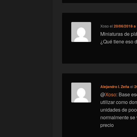
Xoso
el
20/06/2018 a 
Miniaturas de plá
¿Qué tiene eso d
Alejandro I. Zeña
el
2
@
Xoso
: Base es
utilizar como do
unidades de poco
normalmente se 
precio