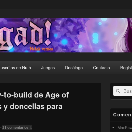
uscritos de Nuth
Juegos
Decálogo
Contacto
Regist
El
Buscar
Busc
área
-to-build de Age of
por:
de
widget
 y doncellas para
barra
lateral
Coment
primaria
—
21 comentarios ↓
MaxPow