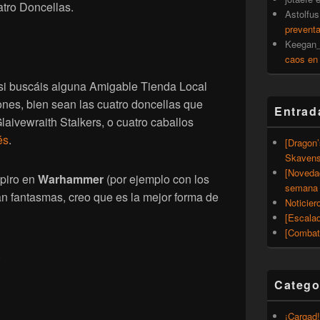
atro Doncellas.
Astolfus
prevent
Keegan_
caos en
 si buscáis alguna Amigable Tienda Local
rones, bien sean las cuatro doncellas que
Entrad
Glaivewraith Stalkers, o cuatro caballos
és
.
[Dragon
Skavens
[Noveda
mpiro en
Warhammer
(por ejemplo con los
semana 
an fantasmas, creo que es la mejor forma de
Noticier
[Escalad
[Combat
.
Catego
¡Cargad!