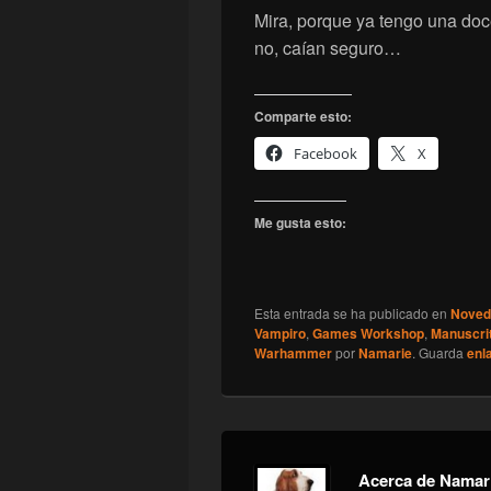
Mira, porque ya tengo una doc
no, caían seguro…
Comparte esto:
Facebook
X
Me gusta esto:
Esta entrada se ha publicado en
Noved
Vampiro
,
Games Workshop
,
Manuscri
Warhammer
por
Namarie
. Guarda
enl
Acerca de Namar