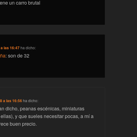
ene un carro brutal
 a las 16:47
ha dicho:
eña
: son de 32
8 a las 16:56
ha dicho:
n dicho, peanas escénicas, miniaturas
 ellas), y que sueles necesitar pocas, a mí a
rece buen precio.