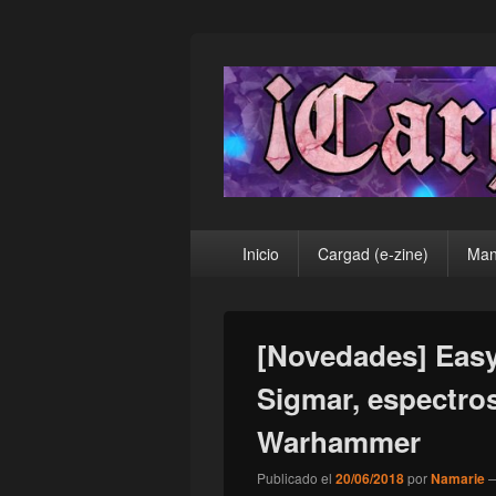
¡Cargad!
Menú
Inicio
Cargad (e-zine)
Man
principal
[Novedades] Easy
Sigmar, espectros
Warhammer
Publicado el
20/06/2018
por
Namarie