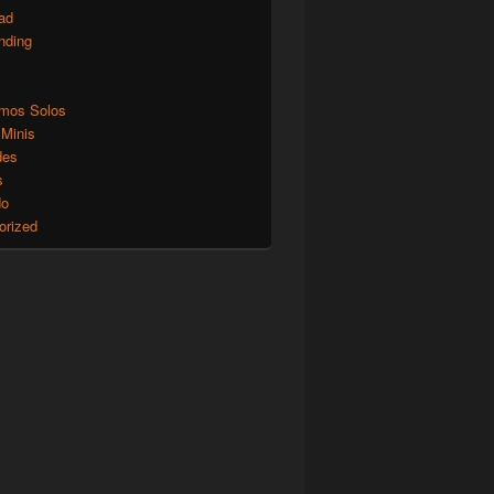
ad
nding
mos Solos
 Minis
des
s
do
orized