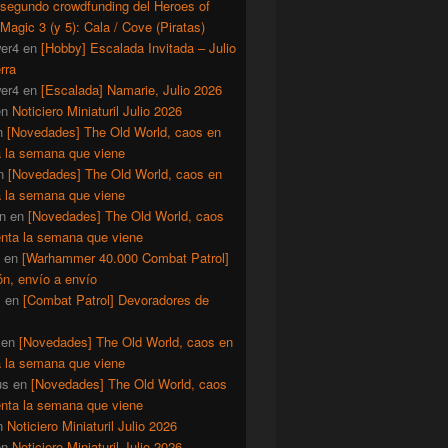
 segundo crowdfunding del Heroes of
Magic 3 (y 5): Cala / Cove (Piratas)
er4
en
[Hobby] Escalada Invitada – Julio
rra
er4
en
[Escalada] Namarie, Julio 2026
en
Noticiero Miniaturil Julio 2026
n
[Novedades] The Old World, caos en
a la semana que viene
n
[Novedades] The Old World, caos en
a la semana que viene
n
en
[Novedades] The Old World, caos
enta la semana que viene
en
[Warhammer 40.000 Combat Patrol]
ón, envío a envío
y
en
[Combat Patrol] Devoradores de
en
[Novedades] The Old World, caos en
a la semana que viene
us
en
[Novedades] The Old World, caos
enta la semana que viene
n
Noticiero Miniaturil Julio 2026
en
Noticiero Miniaturil Julio 2026