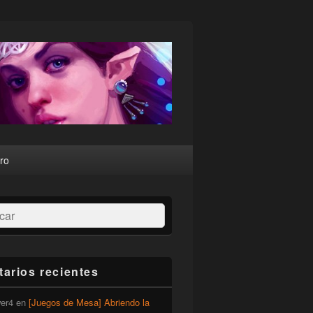
ro
ar
arios recientes
er4
en
[Juegos de Mesa] Abriendo la