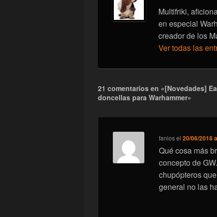
Multifriki, afici
en especial War
creador de los M
Ver todas las en
21 comentarios en «[Novedades] Eas
doncellas para Warhammer»
fanios
el
20/06/2018 a
Qué cosa más br
concepto de GW. 
chupópteros que
general no las ha