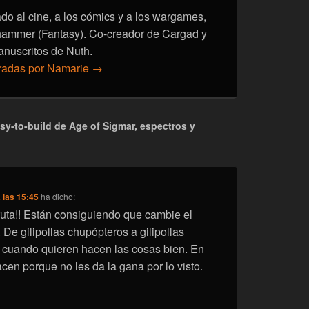
onado al cine, a los cómics y a los wargames,
hammer (Fantasy). Co-creador de Cargad y
anuscritos de Nuth.
tradas por Namarie
→
y-to-build de Age of Sigmar, espectros y
 las 15:45
ha dicho:
uta!! Están consiguiendo que cambie el
De gilipollas chupópteros a gilipollas
 cuando quieren hacen las cosas bien. En
cen porque no les da la gana por lo visto.