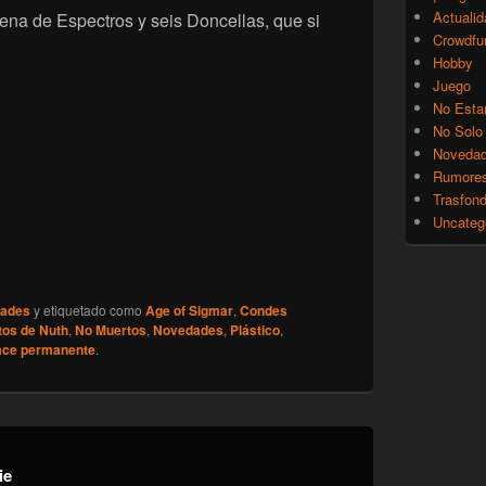
Actualid
ena de Espectros y seis Doncellas, que si
Crowdfu
Hobby
Juego
No Esta
No Solo
Noveda
Rumore
Trasfon
Uncateg
ades
y etiquetado como
Age of Sigmar
,
Condes
tos de Nuth
,
No Muertos
,
Novedades
,
Plástico
,
ace permanente
.
ie