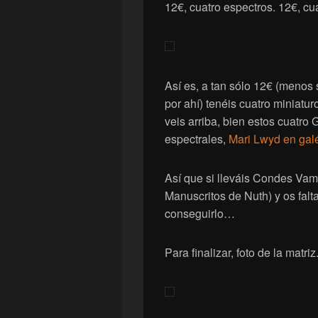
12€, cuatro espectros. 12€, cu
Así es, a tan sólo 12€ (menos
por ahí) tenéis cuatro miniatu
veis arriba, bien estos cuatro 
espectrales,
Mari Lwyd en gal
Así que si lleváis Condes Va
Manuscritos de Nuth) y os falt
conseguirlo…
Para finalizar, foto de la matriz