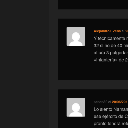
Alejandro I. Zeña
el
2
Y técnicamente n
32 si no de 40 m
altura 3 pulgada
«infantería» de 
kanon82
el
20/06/201
Lo siento Namari
ese ejército de 
pronto tendrá re