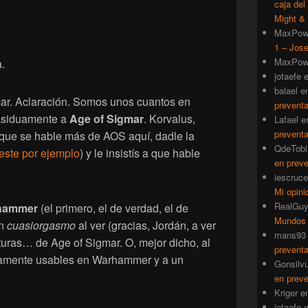
caja del
Might & 
MaxPow
1 – Jose
MaxPow
.
jotaefe
balael
e
car. Aclaración. Somos unos cuantos en
prevent
asiduamente a
Age of Sigmar
. Korvalus,
Lafael
e
prevent
s que se hable más de AOS aquí, dadle la
QdeTobi
este por ejemplo
) y le insistís a que hable
en prev
iescruce
Mi opini
RealGu
hammer
(el primero, el de verdad, el de
Mundos
un
cuasiorgasmo
al ver (gracias, Jordán, a ver
mans93
aturas… de Age of Sigmar. O, mejor dicho, al
prevent
tamente usables en Warhammer y a un
Gonsilv
en prev
Kriger
e
jotaefe