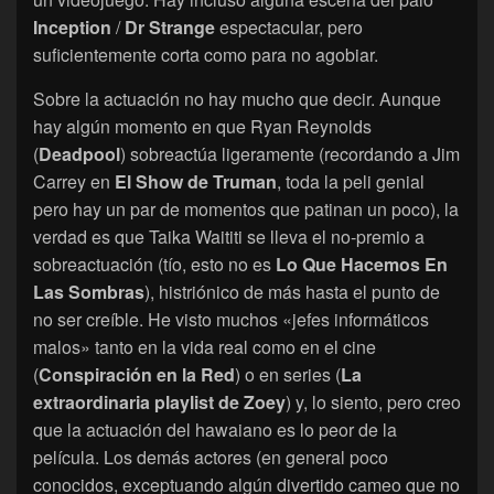
Inception
/
Dr Strange
espectacular, pero
suficientemente corta como para no agobiar.
Sobre la actuación no hay mucho que decir. Aunque
hay algún momento en que Ryan Reynolds
(
Deadpool
) sobreactúa ligeramente (recordando a Jim
Carrey en
El Show de Truman
, toda la peli genial
pero hay un par de momentos que patinan un poco), la
verdad es que Taika Waititi se lleva el no-premio a
sobreactuación (tío, esto no es
Lo Que Hacemos En
Las Sombras
), histriónico de más hasta el punto de
no ser creíble. He visto muchos «jefes informáticos
malos» tanto en la vida real como en el cine
(
Conspiración en la Red
) o en series (
La
extraordinaria playlist de Zoey
) y, lo siento, pero creo
que la actuación del hawaiano es lo peor de la
película. Los demás actores (en general poco
conocidos, exceptuando algún divertido cameo que no