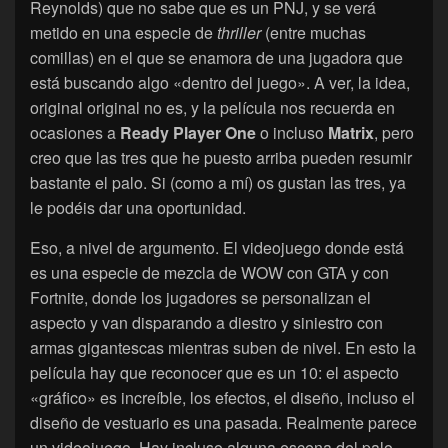
Reynolds) que no sabe que es un PNJ, y se verá
metido en una especie de
thriller
(entre muchas
comillas) en el que se enamora de una jugadora que
está buscando algo «dentro del juego». A ver, la idea,
original original no es, y la película nos recuerda en
ocasiones a
Ready Player One
o incluso
Matrix
, pero
creo que las tres que he puesto arriba pueden resumir
bastante el palo. Si (como a mí) os gustan las tres, ya
le podéis dar una oportunidad.
Eso, a nivel de argumento. El videojuego donde está
es una especie de mezcla de WOW con GTA y con
Fortnite, donde los jugadores se personalizan el
aspecto y van disparando a diestro y siniestro con
armas gigantescas mientras suben de nivel. En esto la
película hay que reconocer que es un 10: el aspecto
«gráfico» es increíble, los efectos, el diseño, incluso el
diseño de vestuario es una pasada. Realmente parece
un videojuego. Hay incluso alguna escena del palo