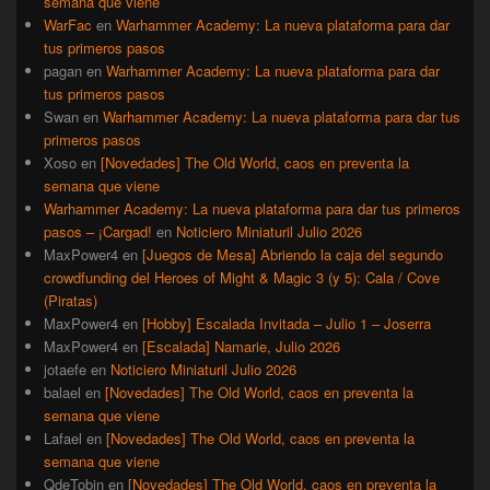
semana que viene
WarFac
en
Warhammer Academy: La nueva plataforma para dar
tus primeros pasos
pagan
en
Warhammer Academy: La nueva plataforma para dar
tus primeros pasos
Swan
en
Warhammer Academy: La nueva plataforma para dar tus
primeros pasos
Xoso
en
[Novedades] The Old World, caos en preventa la
semana que viene
Warhammer Academy: La nueva plataforma para dar tus primeros
pasos – ¡Cargad!
en
Noticiero Miniaturil Julio 2026
MaxPower4
en
[Juegos de Mesa] Abriendo la caja del segundo
crowdfunding del Heroes of Might & Magic 3 (y 5): Cala / Cove
(Piratas)
MaxPower4
en
[Hobby] Escalada Invitada – Julio 1 – Joserra
MaxPower4
en
[Escalada] Namarie, Julio 2026
jotaefe
en
Noticiero Miniaturil Julio 2026
balael
en
[Novedades] The Old World, caos en preventa la
semana que viene
Lafael
en
[Novedades] The Old World, caos en preventa la
semana que viene
QdeTobin
en
[Novedades] The Old World, caos en preventa la