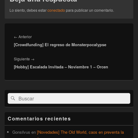
Lo siento, debes estar
conectado
para publicar un comentario.
Navegación
de
Entrada
←
Anterior
entradas
[Crowdfunding] El regreso de Monsterpocalypse
anterior:
Entrada
Siguiente
→
[Hobby] Escalada Invitada – Noviembre 1 – Orcen
siguiente:
El
Buscar
Buscar
área
por:
de
widget
barra
Comentarios recientes
lateral
primaria
Gonsilvus
en
[Novedades] The Old World, caos en preventa la