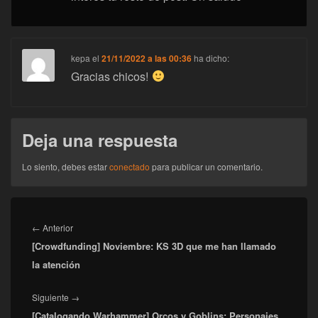
kepa
el
21/11/2022 a las 00:36
ha dicho:
Gracias chicos!
Deja una respuesta
Lo siento, debes estar
conectado
para publicar un comentario.
Navegación
de
Entrada
←
Anterior
entradas
[Crowdfunding] Noviembre: KS 3D que me han llamado
anterior:
la atención
Entrada
Siguiente
→
[Catalogando Warhammer] Orcos y Goblins: Personajes
siguiente: