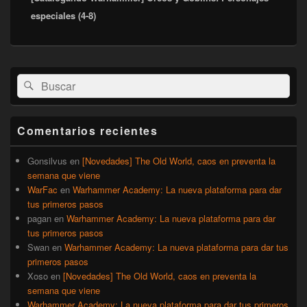
especiales (4-8)
El
Buscar
Buscar
área
por:
de
widget
barra
Comentarios recientes
lateral
primaria
Gonsilvus
en
[Novedades] The Old World, caos en preventa la
semana que viene
WarFac
en
Warhammer Academy: La nueva plataforma para dar
tus primeros pasos
pagan
en
Warhammer Academy: La nueva plataforma para dar
tus primeros pasos
Swan
en
Warhammer Academy: La nueva plataforma para dar tus
primeros pasos
Xoso
en
[Novedades] The Old World, caos en preventa la
semana que viene
Warhammer Academy: La nueva plataforma para dar tus primeros