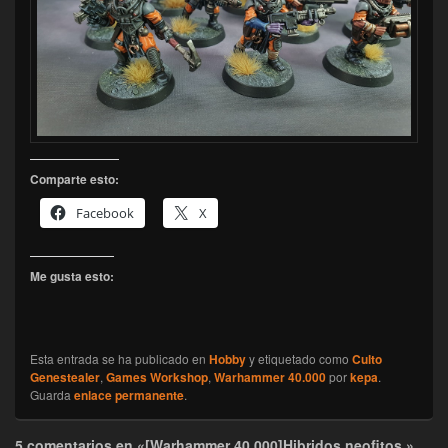
Comparte esto:
Facebook
X
Me gusta esto:
Esta entrada se ha publicado en
Hobby
y etiquetado como
Culto
Genestealer
,
Games Workshop
,
Warhammer 40.000
por
kepa
.
Guarda
enlace permanente
.
5 comentarios en «[Warhammer 40.000]Hibridos neofitos.»