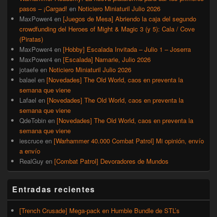
pasos – ¡Cargad!
en
Noticiero Miniaturil Julio 2026
MaxPower4
en
[Juegos de Mesa] Abriendo la caja del segundo
crowdfunding del Heroes of Might & Magic 3 (y 5): Cala / Cove
(Piratas)
MaxPower4
en
[Hobby] Escalada Invitada – Julio 1 – Joserra
MaxPower4
en
[Escalada] Namarie, Julio 2026
jotaefe
en
Noticiero Miniaturil Julio 2026
balael
en
[Novedades] The Old World, caos en preventa la
semana que viene
Lafael
en
[Novedades] The Old World, caos en preventa la
semana que viene
QdeTobin
en
[Novedades] The Old World, caos en preventa la
semana que viene
iescruce
en
[Warhammer 40.000 Combat Patrol] Mi opinión, envío
a envío
RealGuy
en
[Combat Patrol] Devoradores de Mundos
Entradas recientes
[Trench Crusade] Mega-pack en Humble Bundle de STL’s