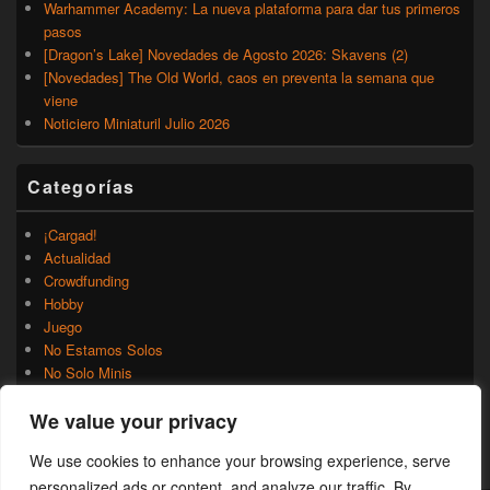
Warhammer Academy: La nueva plataforma para dar tus primeros
pasos
[Dragon’s Lake] Novedades de Agosto 2026: Skavens (2)
[Novedades] The Old World, caos en preventa la semana que
viene
Noticiero Miniaturil Julio 2026
Categorías
¡Cargad!
Actualidad
Crowdfunding
Hobby
Juego
No Estamos Solos
No Solo Minis
Novedades
We value your privacy
Rumores
Trasfondo
We use cookies to enhance your browsing experience, serve
Uncategorized
personalized ads or content, and analyze our traffic. By