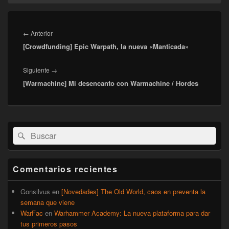
Navegación
de
Entrada
←
Anterior
entradas
[Crowdfunding] Epic Warpath, la nueva «Manticada»
anterior:
Entrada
Siguiente
→
[Warmachine] Mi desencanto con Warmachine / Hordes
siguiente:
El
Buscar
Buscar
área
por:
de
widget
barra
Comentarios recientes
lateral
primaria
Gonsilvus
en
[Novedades] The Old World, caos en preventa la
semana que viene
WarFac
en
Warhammer Academy: La nueva plataforma para dar
tus primeros pasos