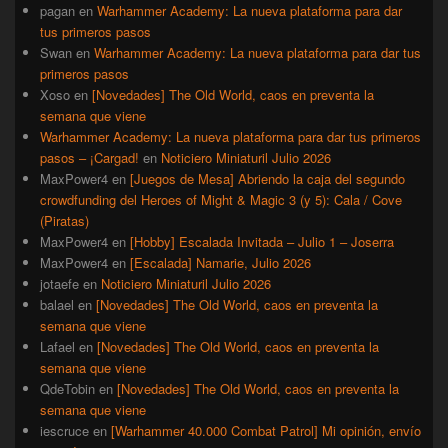
pagan
en
Warhammer Academy: La nueva plataforma para dar
tus primeros pasos
Swan
en
Warhammer Academy: La nueva plataforma para dar tus
primeros pasos
Xoso
en
[Novedades] The Old World, caos en preventa la
semana que viene
Warhammer Academy: La nueva plataforma para dar tus primeros
pasos – ¡Cargad!
en
Noticiero Miniaturil Julio 2026
MaxPower4
en
[Juegos de Mesa] Abriendo la caja del segundo
crowdfunding del Heroes of Might & Magic 3 (y 5): Cala / Cove
(Piratas)
MaxPower4
en
[Hobby] Escalada Invitada – Julio 1 – Joserra
MaxPower4
en
[Escalada] Namarie, Julio 2026
jotaefe
en
Noticiero Miniaturil Julio 2026
balael
en
[Novedades] The Old World, caos en preventa la
semana que viene
Lafael
en
[Novedades] The Old World, caos en preventa la
semana que viene
QdeTobin
en
[Novedades] The Old World, caos en preventa la
semana que viene
iescruce
en
[Warhammer 40.000 Combat Patrol] Mi opinión, envío