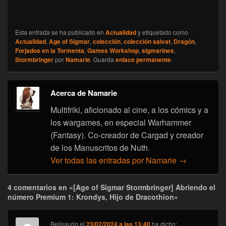
Esta entrada se ha publicado en
Actualidad
y etiquetado como
Actualidad
,
Age of Sigmar
,
colección
,
colección salvat
,
Dragón
,
Forjados en la Tormenta
,
Games Workshop
,
sigmarines
,
Stormbringer
por
Namarie
. Guarda
enlace permanente
.
Acerca de Namarie
Multifriki, aficionado al cine, a los cómics y a
los wargames, en especial Warhammer
(Fantasy). Co-creador de Cargad y creador
de los Manuscritos de Nuth.
Ver todas las entradas por Namarie
→
4 comentarios en «[Age of Sigmar Stormbringer] Abriendo el
número Premium 1: Krondys, Hijo de Dracothion»
Belisaurio
el
23/02/2024 a las 13:40
ha dicho: