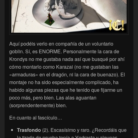
Aquí podéis verlo en compañía de un voluntario
goblin. Sí, es ENORME. Personalmente la cara de
Krondys no me gustaba nada así que busqué por ahí
cómo montarlo como Karazai (no me gustaban las
«armaduras» en el dragón, ni la cara de buenazo). El
montaje no ha sido especialmente complicado, ha
habido algunas piezas que he tenido que fijarme un
poco más, pero bien. Las alas aguantan
(sorprendentemente) bien.
En cuanto al fascículo…
Trasfondo
(2). Escasísimo y raro. ¿Recordáis que
la tirada de prueba tenía a Yndrasta y algunas