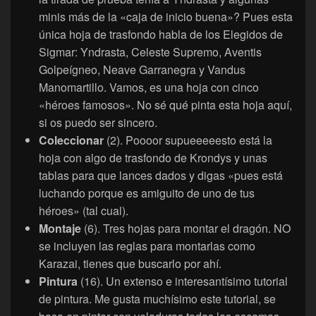
minis más de la «caja de inicio buena»? Pues esta
única hoja de trasfondo habla de los Elegidos de
Sigmar: Yndrasta, Celeste Supremo, Aventis
Golpeígneo, Neave Garranegra y Vandus
Manomartillo. Vamos, es una hoja con cinco
«héroes famosos». No sé qué pinta esta hoja aquí,
si os puedo ser sincero.
Coleccionar
(2). Poooor supueeeeesto está la
hoja con algo de trasfondo de Krondys y unas
tablas para que lances dados y digas «pues está
luchando porque es amiguito de uno de tus
héroes» (tal cual).
Montaje
(6). Tres hojas para montar el dragón. NO
se incluyen las reglas para montarlas como
Karazai, tienes que buscarlo por ahí.
Pintura
(16). Un extenso e interesantísimo tutorial
de pintura. Me gusta muchísimo este tutorial, se