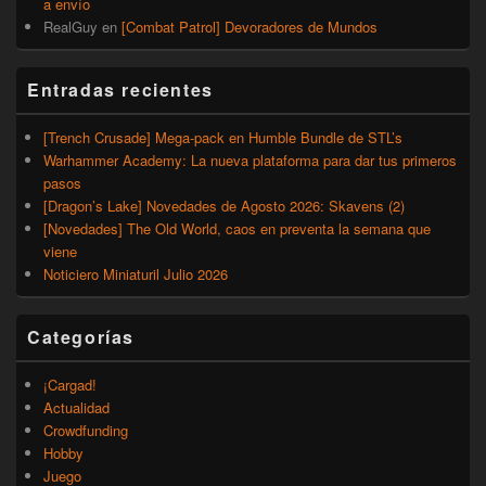
a envío
RealGuy
en
[Combat Patrol] Devoradores de Mundos
Entradas recientes
[Trench Crusade] Mega-pack en Humble Bundle de STL’s
Warhammer Academy: La nueva plataforma para dar tus primeros
pasos
[Dragon’s Lake] Novedades de Agosto 2026: Skavens (2)
[Novedades] The Old World, caos en preventa la semana que
viene
Noticiero Miniaturil Julio 2026
Categorías
¡Cargad!
Actualidad
Crowdfunding
Hobby
Juego