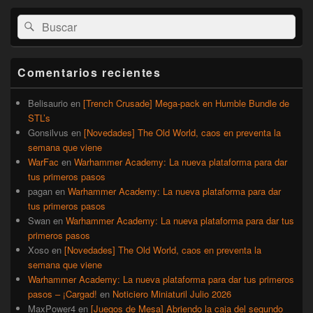
El
Buscar
Buscar
área
por:
de
widget
barra
Comentarios recientes
lateral
primaria
Belisaurio
en
[Trench Crusade] Mega-pack en Humble Bundle de
STL’s
Gonsilvus
en
[Novedades] The Old World, caos en preventa la
semana que viene
WarFac
en
Warhammer Academy: La nueva plataforma para dar
tus primeros pasos
pagan
en
Warhammer Academy: La nueva plataforma para dar
tus primeros pasos
Swan
en
Warhammer Academy: La nueva plataforma para dar tus
primeros pasos
Xoso
en
[Novedades] The Old World, caos en preventa la
semana que viene
Warhammer Academy: La nueva plataforma para dar tus primeros
pasos – ¡Cargad!
en
Noticiero Miniaturil Julio 2026
MaxPower4
en
[Juegos de Mesa] Abriendo la caja del segundo