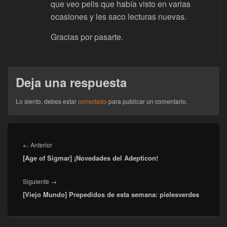
que veo pelis que había visto en varias
ocasiones y les saco lecturas nuevas.
Gracias por pasarte.
Deja una respuesta
Lo siento, debes estar
conectado
para publicar un comentario.
Navegación
de
Entrada
←
Anterior
entradas
[Age of Sigmar] ¡Novedades del Adepticon!
anterior:
Entrada
Siguiente
→
[Viejo Mundo] Prepedidos de esta semana: pielesverdes
siguiente: