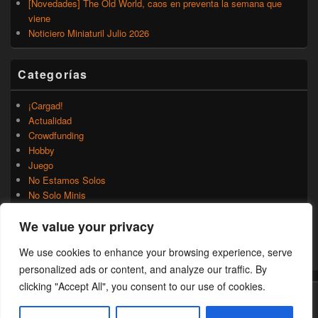
[Novedades] The Old World, caos en preventa la semana que
viene
Noticiero Miniaturil Julio 2026
Categorías
¡Cargad!
Actualidad
Crowdfunding
Hobby
Juego
No Estamos Solos
No Solo Minis
Novedades
We value your privacy
Rumores
Trasfondo
We use cookies to enhance your browsing experience, serve
Uncategorized
personalized ads or content, and analyze our traffic. By
clicking "Accept All", you consent to our use of cookies.
Copyright © 2026
¡Cargad!
. Todos los Derechos Reservados.