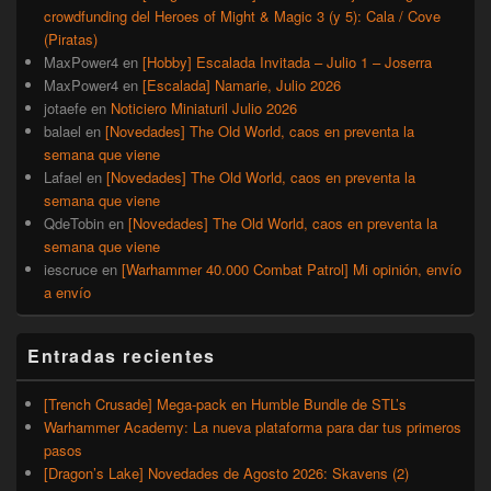
crowdfunding del Heroes of Might & Magic 3 (y 5): Cala / Cove
(Piratas)
MaxPower4
en
[Hobby] Escalada Invitada – Julio 1 – Joserra
MaxPower4
en
[Escalada] Namarie, Julio 2026
jotaefe
en
Noticiero Miniaturil Julio 2026
balael
en
[Novedades] The Old World, caos en preventa la
semana que viene
Lafael
en
[Novedades] The Old World, caos en preventa la
semana que viene
QdeTobin
en
[Novedades] The Old World, caos en preventa la
semana que viene
iescruce
en
[Warhammer 40.000 Combat Patrol] Mi opinión, envío
a envío
Entradas recientes
[Trench Crusade] Mega-pack en Humble Bundle de STL’s
Warhammer Academy: La nueva plataforma para dar tus primeros
pasos
[Dragon’s Lake] Novedades de Agosto 2026: Skavens (2)