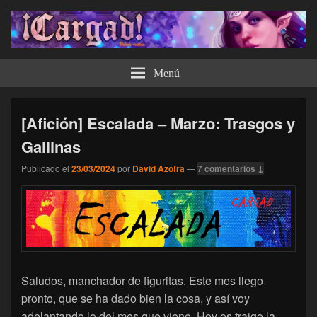
¡Cargad!
Menú
[Afición] Escalada – Marzo: Trasgos y
Gallinas
Publicado el
23/03/2024
por
David Azofra
—
7 comentarios ↓
Saludos, manchador de figuritas. Este mes llego
pronto, que se ha dado bien la cosa, y así voy
adelantando lo del mes que viene. Hoy os traigo la