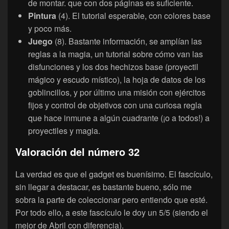
de montar. que con dos páginas es suficiente.
Pintura
(4). El tutorial esperable, con colores base
y poco más.
Juego
(8). Bastante información, se amplían las
reglas a la magia, un tutorial sobre cómo van las
disfunciones y los dos hechizos base (proyectil
mágico y escudo místico), la hoja de datos de los
goblincillos, y por último una misión con ejércitos
fijos y control de objetivos con una curiosa regla
que hace inmune a algún cuadrante (¡o a todos!) a
proyectiles y magia.
Valoración del número 32
La verdad es que el gadget es buenísimo. El fascículo,
sin llegar a destacar, es bastante bueno, sólo me
sobra la parte de coleccionar pero entiendo que esté.
Por todo ello, a este fascículo le doy un 5/5 (siendo el
mejor de Abril con diferencia).