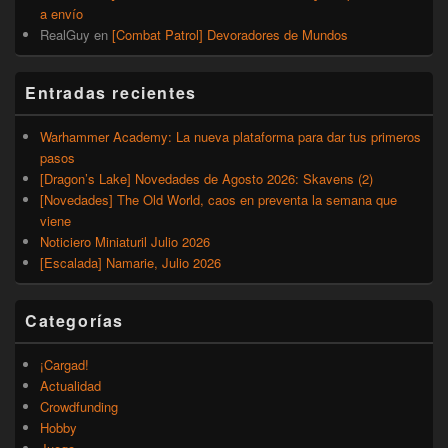
a envío
RealGuy
en
[Combat Patrol] Devoradores de Mundos
Entradas recientes
Warhammer Academy: La nueva plataforma para dar tus primeros
pasos
[Dragon’s Lake] Novedades de Agosto 2026: Skavens (2)
[Novedades] The Old World, caos en preventa la semana que
viene
Noticiero Miniaturil Julio 2026
[Escalada] Namarie, Julio 2026
Categorías
¡Cargad!
Actualidad
Crowdfunding
Hobby