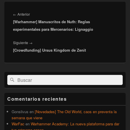
Navegación
de
Entrada
←
Anterior
entradas
[Warhammer] Manuscritos de Nuth: Reglas
anterior:
experimentales para Mercenarios: Lignaggio
Entrada
Siguiente
→
[Crowdfunding] Ursus Kingdom de Zenit
siguiente:
El
Buscar
Buscar
área
por:
de
widget
barra
Comentarios recientes
lateral
primaria
Gonsilvus
en
[Novedades] The Old World, caos en preventa la
semana que viene
WarFac
en
Warhammer Academy: La nueva plataforma para dar
tus primeros pasos