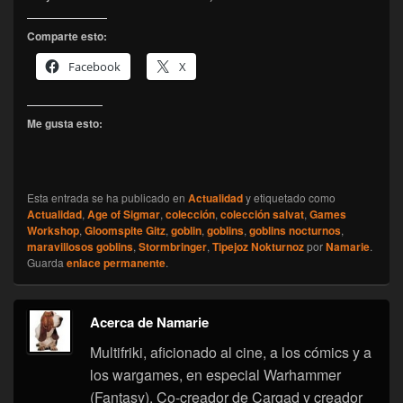
Comparte esto:
Facebook
X
Me gusta esto:
Esta entrada se ha publicado en
Actualidad
y etiquetado como
Actualidad
,
Age of Sigmar
,
colección
,
colección salvat
,
Games
Workshop
,
Gloomspite Gitz
,
goblin
,
goblins
,
goblins nocturnos
,
maravillosos goblins
,
Stormbringer
,
Tipejoz Nokturnoz
por
Namarie
.
Guarda
enlace permanente
.
Acerca de Namarie
Multifriki, aficionado al cine, a los cómics y a
los wargames, en especial Warhammer
(Fantasy). Co-creador de Cargad y creador