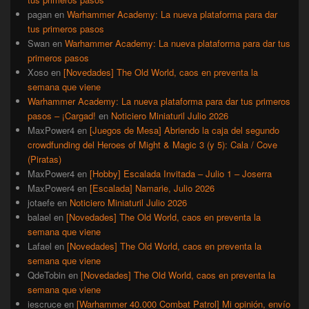
pagan
en
Warhammer Academy: La nueva plataforma para dar
tus primeros pasos
Swan
en
Warhammer Academy: La nueva plataforma para dar tus
primeros pasos
Xoso
en
[Novedades] The Old World, caos en preventa la
semana que viene
Warhammer Academy: La nueva plataforma para dar tus primeros
pasos – ¡Cargad!
en
Noticiero Miniaturil Julio 2026
MaxPower4
en
[Juegos de Mesa] Abriendo la caja del segundo
crowdfunding del Heroes of Might & Magic 3 (y 5): Cala / Cove
(Piratas)
MaxPower4
en
[Hobby] Escalada Invitada – Julio 1 – Joserra
MaxPower4
en
[Escalada] Namarie, Julio 2026
jotaefe
en
Noticiero Miniaturil Julio 2026
balael
en
[Novedades] The Old World, caos en preventa la
semana que viene
Lafael
en
[Novedades] The Old World, caos en preventa la
semana que viene
QdeTobin
en
[Novedades] The Old World, caos en preventa la
semana que viene
iescruce
en
[Warhammer 40.000 Combat Patrol] Mi opinión, envío