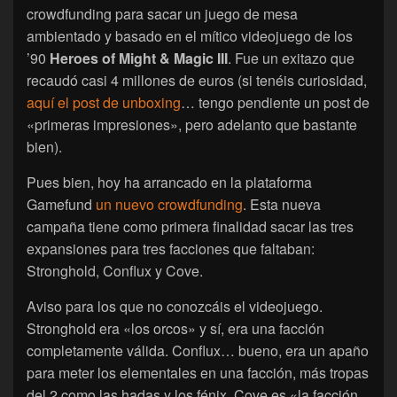
crowdfunding para sacar un juego de mesa
ambientado y basado en el mítico videojuego de los
’90
Heroes of Might & Magic III
. Fue un exitazo que
recaudó casi 4 millones de euros (si tenéis curiosidad,
aquí el post de unboxing
… tengo pendiente un post de
«primeras impresiones», pero adelanto que bastante
bien).
Pues bien, hoy ha arrancado en la plataforma
Gamefund
un nuevo crowdfunding
. Esta nueva
campaña tiene como primera finalidad sacar las tres
expansiones para tres facciones que faltaban:
Stronghold, Conflux y Cove.
Aviso para los que no conozcáis el videojuego.
Stronghold era «los orcos» y sí, era una facción
completamente válida. Conflux… bueno, era un apaño
para meter los elementales en una facción, más tropas
del 2 como las hadas y los fénix. Cove es «la facción