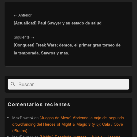
Navegación
de
Entrada
←
Anterior
entradas
[Actualidad] Paul Sawyer y su estado de salud
anterior:
Entrada
Siguiente
→
[Conquest] Freak Wars; demos, el primer gran torneo de
siguiente:
la temporada, Stavros y mas.
El
Buscar
Buscar
área
por:
de
widget
barra
Comentarios recientes
lateral
primaria
MaxPower4
en
[Juegos de Mesa] Abriendo la caja del segundo
crowdfunding del Heroes of Might & Magic 3 (y 5): Cala / Cove
(Piratas)
MaxPower4
en
[Hobby] Escalada Invitada – Julio 1 – Joserra