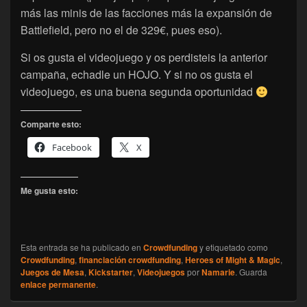
más las minis de las facciones más la expansión de
Battlefield, pero no el de 329€, pues eso).
Si os gusta el videojuego y os perdisteis la anterior
campaña, echadle un HOJO. Y si no os gusta el
videojuego, es una buena segunda oportunidad
Comparte esto:
Facebook
X
Me gusta esto:
Esta entrada se ha publicado en
Crowdfunding
y etiquetado como
Crowdfunding
,
financiación crowdfunding
,
Heroes of Might & Magic
,
Juegos de Mesa
,
Kickstarter
,
Videojuegos
por
Namarie
. Guarda
enlace permanente
.