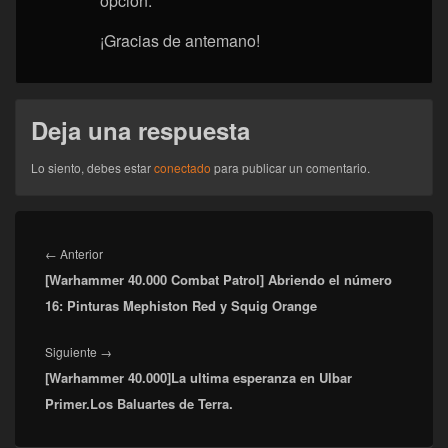
opción.
¡Gracias de antemano!
Deja una respuesta
Lo siento, debes estar
conectado
para publicar un comentario.
Navegación
de
Entrada
←
Anterior
entradas
[Warhammer 40.000 Combat Patrol] Abriendo el número
anterior:
16: Pinturas Mephiston Red y Squig Orange
Entrada
Siguiente
→
[Warhammer 40.000]La ultima esperanza en Ulbar
siguiente:
Primer.Los Baluartes de Terra.