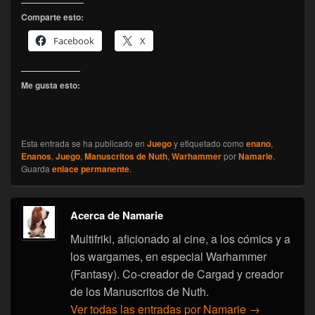
Comparte esto:
Facebook
X
Me gusta esto:
Esta entrada se ha publicado en
Juego
y etiquetado como
enano
,
Enanos
,
Juego
,
Manuscritos de Nuth
,
Warhammer
por
Namarie
.
Guarda
enlace permanente
.
Acerca de Namarie
Multifriki, aficionado al cine, a los cómics y a
los wargames, en especial Warhammer
(Fantasy). Co-creador de Cargad y creador
de los Manuscritos de Nuth.
Ver todas las entradas por Namarie
→