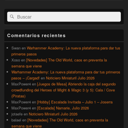
El
Buscar
Buscar
área
por:
de
widget
barra
Comentarios recientes
lateral
primaria
Swan
en
Warhammer Academy: La nueva plataforma para dar tus
primeros pasos
Xoso
en
[Novedades] The Old World, caos en preventa la
semana que viene
Warhammer Academy: La nueva plataforma para dar tus primeros
pasos – ¡Cargad!
en
Noticiero Miniaturil Julio 2026
MaxPower4
en
[Juegos de Mesa] Abriendo la caja del segundo
crowdfunding del Heroes of Might & Magic 3 (y 5): Cala / Cove
(Piratas)
MaxPower4
en
[Hobby] Escalada Invitada – Julio 1 – Joserra
MaxPower4
en
[Escalada] Namarie, Julio 2026
jotaefe
en
Noticiero Miniaturil Julio 2026
balael
en
[Novedades] The Old World, caos en preventa la
semana que viene