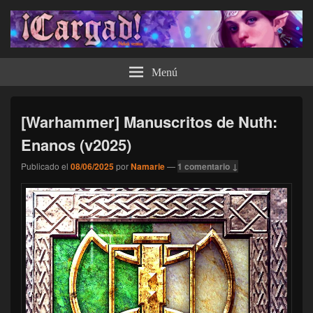
¡Cargad!
Menú
[Warhammer] Manuscritos de Nuth:
Enanos (v2025)
Publicado el
08/06/2025
por
Namarie
—
1 comentario ↓