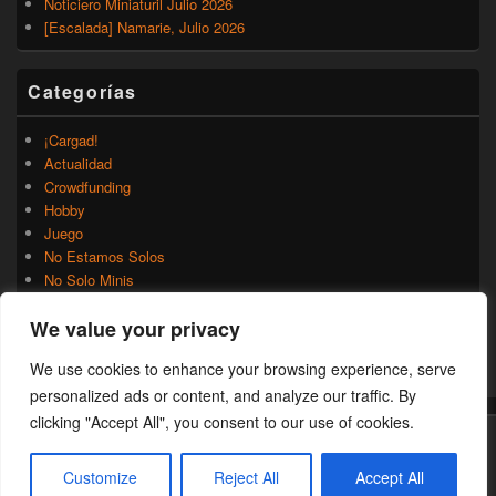
Noticiero Miniaturil Julio 2026
[Escalada] Namarie, Julio 2026
Categorías
¡Cargad!
Actualidad
Crowdfunding
Hobby
Juego
No Estamos Solos
No Solo Minis
Novedades
We value your privacy
Rumores
Trasfondo
We use cookies to enhance your browsing experience, serve
Uncategorized
personalized ads or content, and analyze our traffic. By
clicking "Accept All", you consent to our use of cookies.
Copyright © 2026
¡Cargad!
. Todos los Derechos Reservados.
Customize
Reject All
Accept All
Theme: Catch Box by
Catch Themes