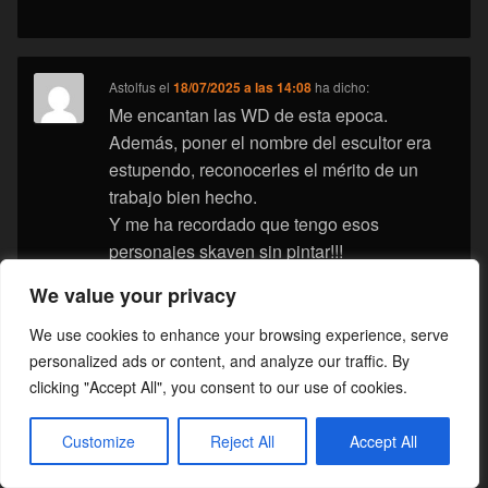
Astolfus
el
18/07/2025 a las 14:08
ha dicho:
Me encantan las WD de esta epoca.
Además, poner el nombre del escultor era
estupendo, reconocerles el mérito de un
trabajo bien hecho.
Y me ha recordado que tengo esos
personajes skaven sin pintar!!!
We value your privacy
We use cookies to enhance your browsing experience, serve
Aecio
el
18/07/2025 a las 15:37
ha dicho:
personalized ads or content, and analyze our traffic. By
A lo mejor les ponían el nombre a los
clicking "Accept All", you consent to our use of cookies.
escultores xq en aquella época cobraban a
comisión, creo que fue más o menos por
Customize
Reject All
Accept All
más tarde de esa época cuando cambiaron
a cobrar un sueldo fijo y no por comisión y