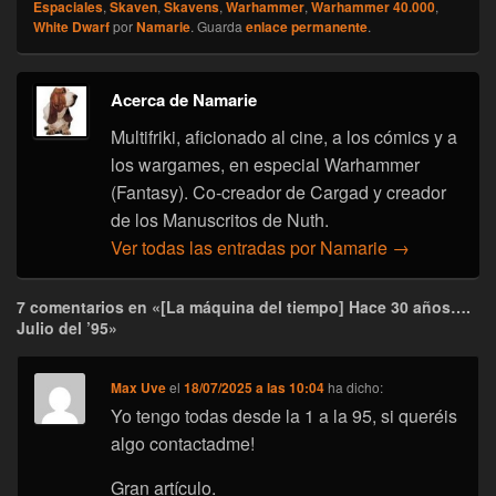
Espaciales
,
Skaven
,
Skavens
,
Warhammer
,
Warhammer 40.000
,
White Dwarf
por
Namarie
. Guarda
enlace permanente
.
Acerca de Namarie
Multifriki, aficionado al cine, a los cómics y a
los wargames, en especial Warhammer
(Fantasy). Co-creador de Cargad y creador
de los Manuscritos de Nuth.
Ver todas las entradas por Namarie
→
7 comentarios en «[La máquina del tiempo] Hace 30 años….
Julio del ’95»
Max Uve
el
18/07/2025 a las 10:04
ha dicho:
Yo tengo todas desde la 1 a la 95, si queréis
algo contactadme!
Gran artículo.