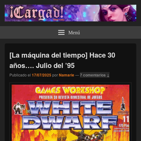
¡Cargad!
Menú
[La máquina del tiempo] Hace 30
años…. Julio del ’95
Publicado el
17/07/2025
por
Namarie
—
7 comentarios ↓