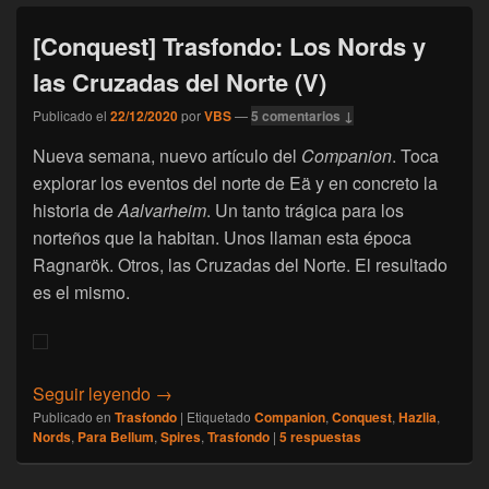
[Conquest] Trasfondo: Los Nords y
las Cruzadas del Norte (V)
Publicado el
22/12/2020
por
VBS
—
5 comentarios ↓
Nueva semana, nuevo artículo del
Companion
. Toca
explorar los eventos del norte de Eä y en concreto la
historia de
Aalvarheim
. Un tanto trágica para los
norteños que la habitan. Unos llaman esta época
Ragnarök. Otros, las Cruzadas del Norte. El resultado
es el mismo.
[Conquest] Trasfondo: Los Nords y las Cruz
Seguir leyendo
→
Publicado en
Trasfondo
|
Etiquetado
Companion
,
Conquest
,
Hazlia
,
Nords
,
Para Bellum
,
Spires
,
Trasfondo
|
5
respuestas