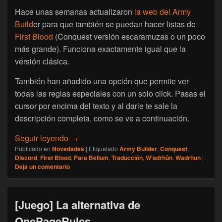
Hace unas semanas actualizaron
la web del Army
Build
er para que también se puedan hacer listas de
First Blood
(Conquest versión escaramuzas o un poco
más grande). Funciona exactamente igual que la
versión clásica.
También han añadido una opción que permite ver
todas las reglas especiales con un solo click. Pasas el
cursor por encima del texto y al darle te sale la
descripción completa, como se ve a continuación.
[Conquest] Más Recursos: Listas de Ejércit
Seguir leyendo
→
Publicado en
Novedades
|
Etiquetado
Army Builder
,
Conquest
,
Discord
,
First Blood
,
Para Bellum
,
Traducción
,
W'adrhûn
,
Wadrhun
|
Deja un comentario
[Juego] La alternativa de
OnePageRules