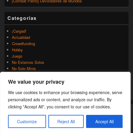
[Combat Patrol] Devoradores de Mundos
Categorías
¡Cargad!
Actualidad
Crowdfunding
Hobby
Juego
No Estamos Solos
No Solo Minis
Novedades
We value your privacy
Rumores
Trasfondo
We use cookies to enhance your browsing experience, serve
Uncategorized
personalized ads or content, and analyze our traffic. By
clicking "Accept All", you consent to our use of cookies.
Copyright © 2026
¡Cargad!
. Todos los Derechos Reservados.
Customize
Reject All
Accept All
Theme: Catch Box by
Catch Themes