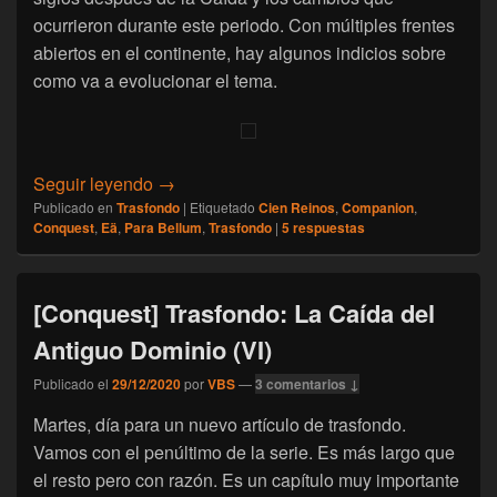
ocurrieron durante este periodo. Con múltiples frentes
abiertos en el continente, hay algunos indicios sobre
como va a evolucionar el tema.
[Conquest] Trasfondo: Eä en la Actualidad (
Seguir leyendo
→
Publicado en
Trasfondo
|
Etiquetado
Cien Reinos
,
Companion
,
Conquest
,
Eä
,
Para Bellum
,
Trasfondo
|
5
respuestas
[Conquest] Trasfondo: La Caída del
Antiguo Dominio (VI)
Publicado el
29/12/2020
por
VBS
—
3 comentarios ↓
Martes, día para un nuevo artículo de trasfondo.
Vamos con el penúltimo de la serie. Es más largo que
el resto pero con razón. Es un capítulo muy importante