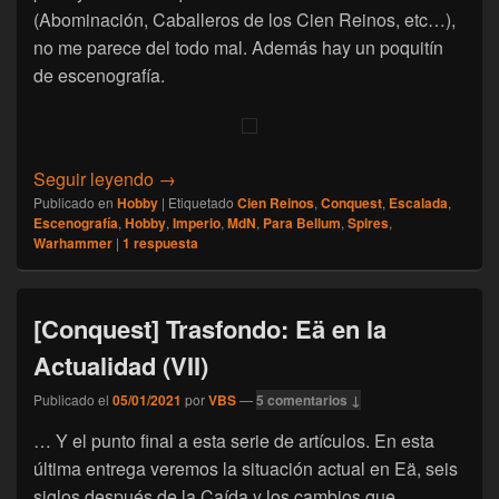
(Abominación, Caballeros de los Cien Reinos, etc…),
no me parece del todo mal. Además hay un poquitín
de escenografía.
[Escalada] VBS: Resumen 2020 y lo que d
Seguir leyendo
→
Publicado en
Hobby
|
Etiquetado
Cien Reinos
,
Conquest
,
Escalada
,
Escenografía
,
Hobby
,
Imperio
,
MdN
,
Para Bellum
,
Spires
,
Warhammer
|
1
respuesta
[Conquest] Trasfondo: Eä en la
Actualidad (VII)
Publicado el
05/01/2021
por
VBS
—
5 comentarios ↓
… Y el punto final a esta serie de artículos. En esta
última entrega veremos la situación actual en Eä, seis
siglos después de la Caída y los cambios que