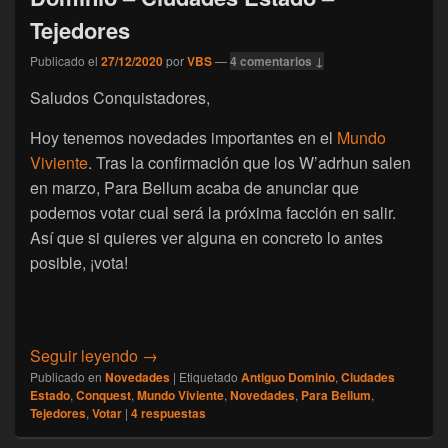
Tejedores
Publicado el
27/12/2020
por
VBS
—
4 comentarios ↓
Saludos Conquistadores,
Hoy tenemos novedades importantes en el
Mundo
Viviente
. Tras la confirmación que los W’adrhun salen
en marzo, Para Bellum acaba de anunciar que
podemos votar cual será la próxima facción en salir.
Así que si quieres ver alguna en concreto lo antes
posible, ¡vota!
[Conquest] Elige cual será la siguiente fa
Seguir leyendo
→
Publicado en
Novedades
|
Etiquetado
Antiguo Dominio
,
Ciudades
Estado
,
Conquest
,
Mundo Viviente
,
Novedades
,
Para Bellum
,
Tejedores
,
Votar
|
4
respuestas