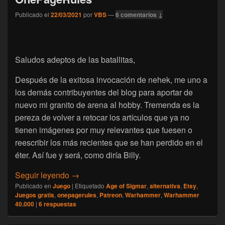
Publicado el
22/03/2021
por
VBS
—
6 comentarios ↓
Saludos adeptos de las batallitas,
Después de la exitosa invocación de nehek, me uno a
los demás contribuyentes del blog para aportar de
nuevo mi granito de arena al hobby. Tremenda es la
pereza de volver a retocar los artículos que ya no
tienen imágenes por muy relevantes que fuesen o
reescribir los más recientes que se han perdido en el
éter. Así fue y será, como diría Billy.
[Juego] La alternativa de OnePageRules
Seguir leyendo
→
Publicado en
Juego
|
Etiquetado
Age of Sigmar
,
alternativa
,
Etsy
,
Juegos gratis
,
onepagerules
,
Patreon
,
Warhammer
,
Warhammer
40.000
|
6
respuestas