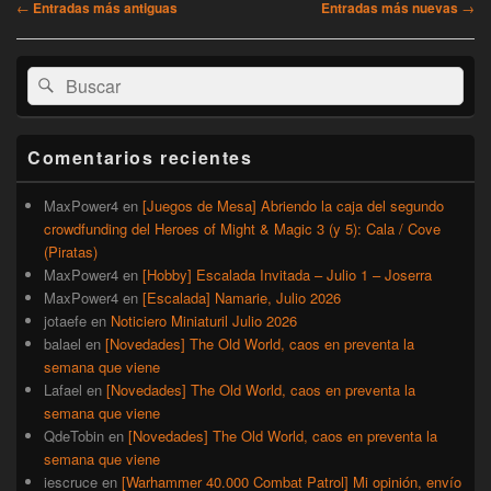
Navegación
←
Entradas más antiguas
Entradas más nuevas
→
de
entradas
El
Buscar
Buscar
área
por:
de
widget
barra
Comentarios recientes
lateral
primaria
MaxPower4
en
[Juegos de Mesa] Abriendo la caja del segundo
crowdfunding del Heroes of Might & Magic 3 (y 5): Cala / Cove
(Piratas)
MaxPower4
en
[Hobby] Escalada Invitada – Julio 1 – Joserra
MaxPower4
en
[Escalada] Namarie, Julio 2026
jotaefe
en
Noticiero Miniaturil Julio 2026
balael
en
[Novedades] The Old World, caos en preventa la
semana que viene
Lafael
en
[Novedades] The Old World, caos en preventa la
semana que viene
QdeTobin
en
[Novedades] The Old World, caos en preventa la
semana que viene
iescruce
en
[Warhammer 40.000 Combat Patrol] Mi opinión, envío