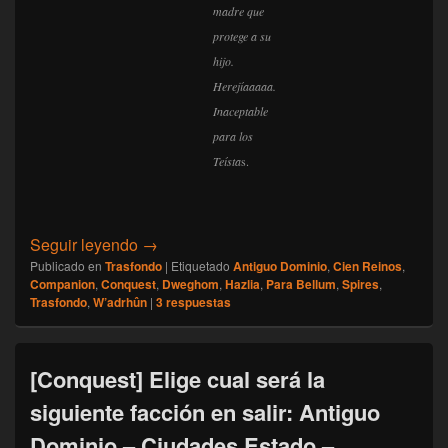
madre que
protege a su
hijo.
Herejíaaaaa.
Inaceptable
para los
Teísta
s.
[Conquest] Trasfondo: La Caída del Antigu
Seguir leyendo
→
Publicado en
Trasfondo
|
Etiquetado
Antiguo Dominio
,
Cien Reinos
,
Companion
,
Conquest
,
Dweghom
,
Hazlia
,
Para Bellum
,
Spires
,
Trasfondo
,
W’adrhûn
|
3
respuestas
[Conquest] Elige cual será la
siguiente facción en salir: Antiguo
Dominio – Ciudades Estado –