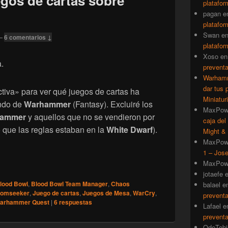
gos de cartas sobre
platafor
pagan
e
platafor
Swan
e
—
6 comentarios ↓
platafor
Xoso
e
.
prevent
Warhamm
dar tus 
ctiva» para ver qué juegos de cartas ha
Miniatur
ndo de
Warhammer
(Fantasy). Excluiré los
MaxPow
ammer
y aquellos que no se vendieron por
caja del
 que las reglas estaban en la
White Dwarf
).
Might & 
MaxPow
1 – Jose
uegos de cartas sobre Warhammer
MaxPow
jotaefe
lood Bowl
,
Blood Bowl Team Manager
,
Chaos
balael
e
omseeker
,
Juego de cartas
,
Juegos de Mesa
,
WarCry
,
prevent
arhammer Quest
|
6
respuestas
Lafael
e
prevent
QdeTobi