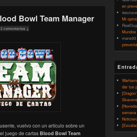
en prev
iescruce
Blood Bowl Team Manager
Mi opini
RealGu
—
2 comentarios ↓
Mundos
mans93
prevent
Entrad
Warhamm
dar tus 
[Dragon
Skavens
[Noveda
semana 
Noticier
usente, vuelvo con un artículo sobre un
[Escalad
 el juego de cartas
Blood Bowl Team