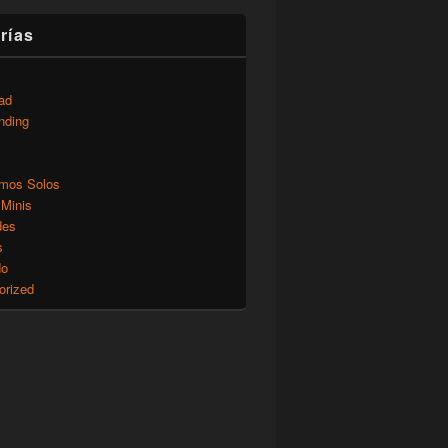
rías
ad
nding
mos Solos
 Minis
des
s
do
orized