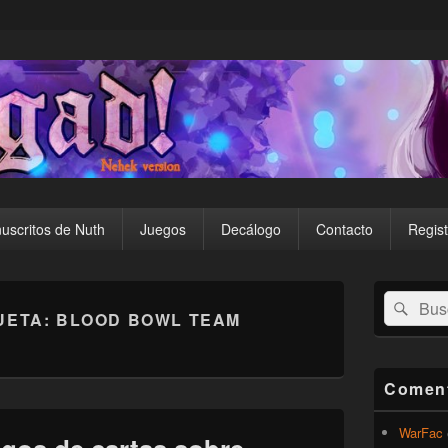
uscritos de Nuth
Juegos
Decálogo
Contacto
Regist
El
Buscar
Busc
área
UETA:
BLOOD BOWL TEAM
por:
de
widget
barra
lateral
Coment
primaria
WarFac