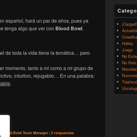
Catego
en español, hará un par de años, pues ya
¡Cargad!
ue tenga algo que ver con
Blood Bowl
.
Actualid
Crowdfu
Hobby
Juego
l de toda la vida tiene la temática… pero
No Esta
No Solo
er momento, tanto a mí como a mi grupo de
Noveda
ictivo, intuitivo, rejugable… En una palabra:
Rumore
Trasfon
able
.
Uncateg
s] Blood Bowl Team Manager
o
Blood Bowl Team Manager
|
2
respuestas
e