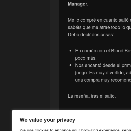
Manager
.
Me lo compré en cuanto salió 
sabéis que me atrae todo lo q
Debo decir dos cosas:
En común con el Blood Bow
poco más.
Nos encantó desde el prim
juego. Es muy divertido, ad
una compra
muy recomend
La reseña, tras el salto.
[No Sólo Mini
Seguir leyendo
→
We value your privacy
Publicado en
No Solo Minis
|
Etiquetad
We use cookies to enhance your browsing experience, serv