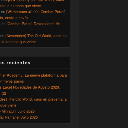
enta la semana que viene
en
[Warhammer 40.000 Combat Patrol]
ón, envío a envío
y
en
[Combat Patrol] Devoradores de
en
[Novedades] The Old World, caos en
a la semana que viene
as recientes
er Academy: La nueva plataforma para
primeros pasos
’s Lake] Novedades de Agosto 2026:
 (2)
des] The Old World, caos en preventa la
que viene
o Miniaturil Julio 2026
a] Namarie, Julio 2026