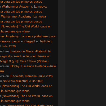
ma para dar tus primeros pasos
n
Warhammer Academy: La nueva
ma para dar tus primeros pasos
n
Warhammer Academy: La nueva
ma para dar tus primeros pasos
n
[Novedades] The Old World, caos en
a la semana que viene
er Academy: La nueva plataforma para
primeros pasos – ¡Cargad!
en
Noticiero
il Julio 2026
er4
en
[Juegos de Mesa] Abriendo la
 segundo crowdfunding del Heroes of
Magic 3 (y 5): Cala / Cove (Piratas)
er4
en
[Hobby] Escalada Invitada – Julio
rra
er4
en
[Escalada] Namarie, Julio 2026
en
Noticiero Miniaturil Julio 2026
n
[Novedades] The Old World, caos en
a la semana que viene
n
[Novedades] The Old World, caos en
a la semana que viene
n
en
[Novedades] The Old World, caos