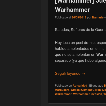
[Warhammer] Jue
Warhammer
Publicado el
26/09/2018
por
Namarie
Saludos, Señores de la Guerra
Hoy toca un post de «retrospe
habido ambientados en el mu
que no se ambientan en
Warh
separado (ya que hubo alguno
[Warhammer] J
Seguir leyendo
→
Publicado en
Actualidad
|
Etiquetado
B
Marauders
,
Citadel Combat Cards
,
Do
Warhammer
,
Warhammer Invasion
,
W