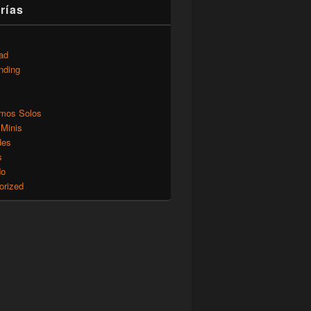
rías
ad
nding
mos Solos
 Minis
des
s
do
orized