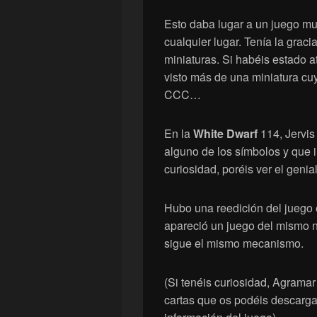
Esto daba lugar a un juego muy
cualquier lugar. Tenía la graci
miniaturas. Si habéis estado a
visto más de una miniatura cuy
CCC…
En la
White Dwarf
114, Jervi
alguno de los símbolos y que i
curiosidad, poréis ver el geni
Hubo una reedición del juego 
apareció un juego del mismo 
sigue el mismo mecanismo.
(Si tenéis curiosidad, Agrama
cartas que os podéis descargar