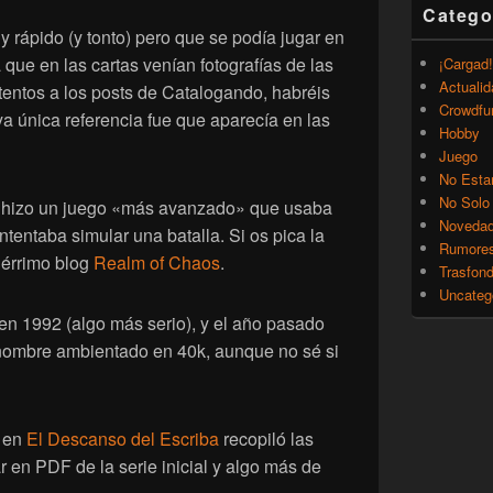
Catego
 rápido (y tonto) pero que se podía jugar en
a que en las cartas venían fotografías de las
¡Cargad!
Actualid
tentos a los posts de Catalogando, habréis
Crowdfu
a única referencia fue que aparecía en las
Hobby
Juego
No Esta
No Solo
s hizo un juego «más avanzado» que usaba
Noveda
ntentaba simular una batalla. Si os pica la
Rumore
alérrimo blog
Realm of Chaos
.
Trasfon
Uncateg
en 1992 (algo más serio), y el año pasado
nombre ambientado en 40k, aunque no sé si
r en
El Descanso del Escriba
recopiló las
 en PDF de la serie inicial y algo más de