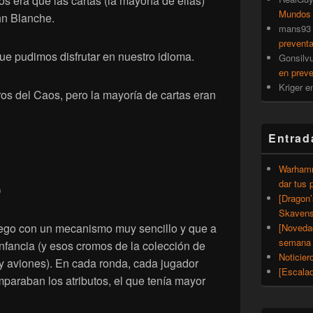
os era que las cartas (la mayoría de ellas)
Mundos
hn Blanche.
mans93
prevent
e pudimos disfrutar en nuestro idioma.
Gonsilv
en prev
Kriger
e
os del Caos, pero la mayoría de cartas eran
Entrad
Warhamm
dar tus 
)
[Dragon
Skavens
uego con un mecanismo muy sencillo y que a
[Noveda
semana 
nfancia (y esos cromos de la colección de
Noticier
 y aviones). En cada ronda, cada jugador
[Escalad
paraban los atributos, el que tenía mayor