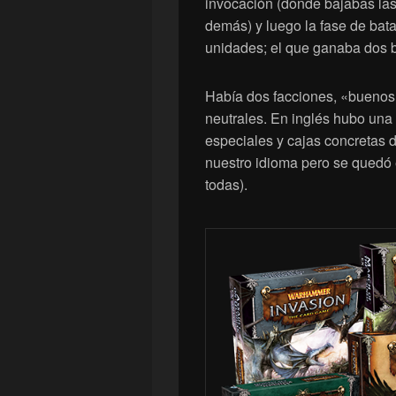
invocación (donde bajabas las
demás) y luego la fase de bata
unidades; el que ganaba dos ba
Había dos facciones, «bueno
neutrales. En inglés hubo un
especiales y cajas concretas d
nuestro idioma pero se quedó 
todas).