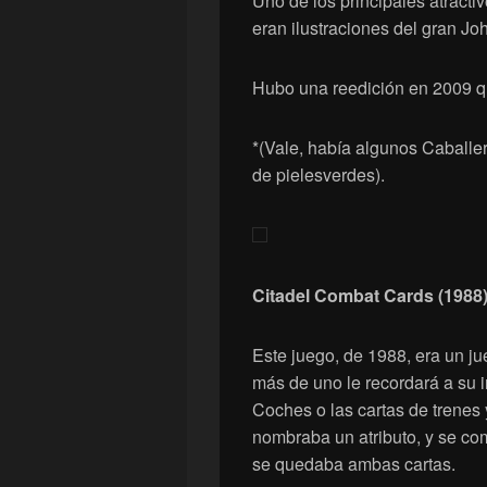
Uno de los principales atractiv
eran ilustraciones del gran Jo
Hubo una reedición en 2009 qu
*(Vale, había algunos Caballer
de pielesverdes).
Citadel Combat Cards (1988
Este juego, de 1988, era un j
más de uno le recordará a su i
Coches o las cartas de trenes
nombraba un atributo, y se com
se quedaba ambas cartas.