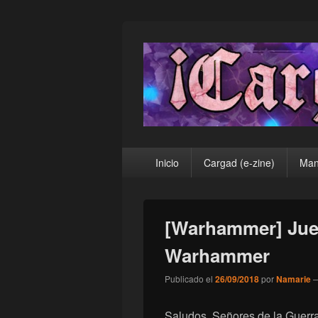
¡Cargad!
Menú
Inicio
Cargad (e-zine)
Man
principal
[Warhammer] Jue
Warhammer
Publicado el
26/09/2018
por
Namarie
Saludos, Señores de la Guerra