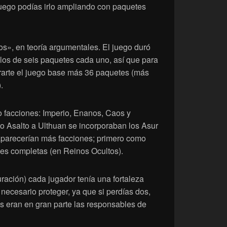
uego podías irlo ampliando con paquetes
los», en teoría argumentales. El juego duró
clos de seis paquetes cada uno, así que para
rarte el juego base más 36 paquetes (más
.
o facciones: Imperio, Enanos, Caos y
o Asalto a Ulthuan se incorporaban los Asur
 aparecerían más facciones; primero como
es completas (en Reinos Ocultos).
ración) cada jugador tenía una fortaleza
 necesario proteger, ya que si perdías dos,
tas eran en gran parte las responsables de