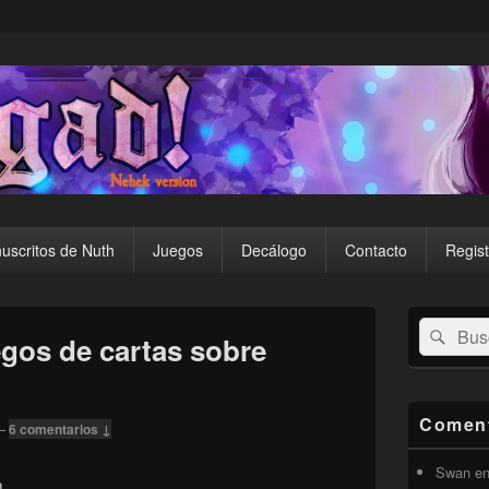
uscritos de Nuth
Juegos
Decálogo
Contacto
Regist
El
Buscar
Busc
área
gos de cartas sobre
por:
de
widget
barra
lateral
Coment
—
6 comentarios ↓
primaria
Swan
e
.