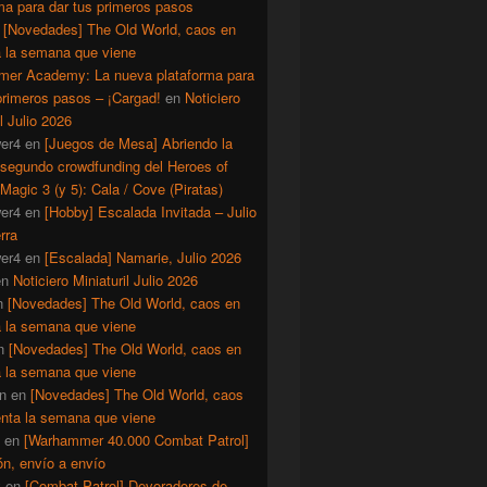
ma para dar tus primeros pasos
n
[Novedades] The Old World, caos en
a la semana que viene
er Academy: La nueva plataforma para
primeros pasos – ¡Cargad!
en
Noticiero
il Julio 2026
er4
en
[Juegos de Mesa] Abriendo la
 segundo crowdfunding del Heroes of
Magic 3 (y 5): Cala / Cove (Piratas)
er4
en
[Hobby] Escalada Invitada – Julio
rra
er4
en
[Escalada] Namarie, Julio 2026
en
Noticiero Miniaturil Julio 2026
n
[Novedades] The Old World, caos en
a la semana que viene
n
[Novedades] The Old World, caos en
a la semana que viene
n
en
[Novedades] The Old World, caos
enta la semana que viene
en
[Warhammer 40.000 Combat Patrol]
ón, envío a envío
y
en
[Combat Patrol] Devoradores de