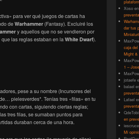
platafor
Xoso
e
prevent
ctiva» para ver qué juegos de cartas ha
Warhamm
ndo de
Warhammer
(Fantasy). Excluiré los
dar tus 
ammer
y aquellos que no se vendieron por
Miniatur
 que las reglas estaban en la
White Dwarf
).
MaxPow
caja del
Might & 
MaxPow
1 – Jose
MaxPow
jotaefe
balael
e
gadores, pese a su nombre (Incursores del
prevent
de… pielesverdes*. Tenías tres «filas» en tu
Lafael
e
nando con cartas, siguiendo ciertas reglas;
prevent
QdeTobi
as tres filas, se sumaban puntos para
en prev
artidas duraban cerca de una hora.
iescruce
Mi opini
RealGu