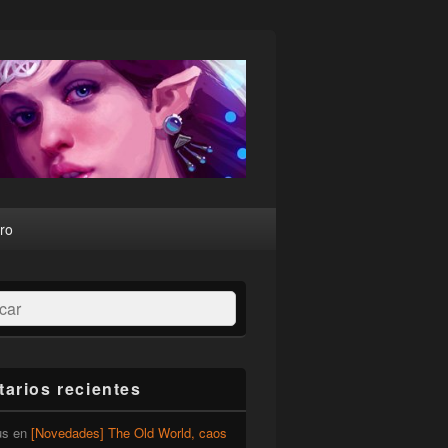
ro
ar
arios recientes
us
en
[Novedades] The Old World, caos