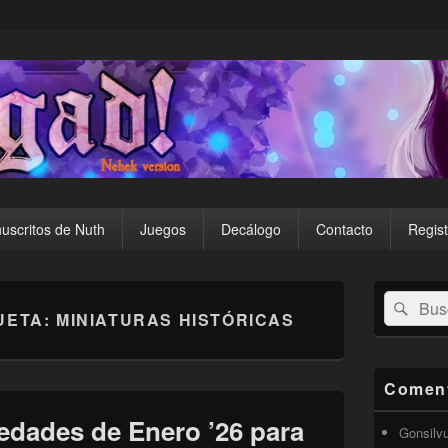
uscritos de Nuth
Juegos
Decálogo
Contacto
Regist
El
Buscar
Busc
área
UETA:
MINIATURAS HISTÓRICAS
por:
de
widget
barra
lateral
Coment
primaria
edades de Enero ’26 para
Gonsilv