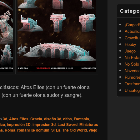
Catego
¡Cargad!
Actualid
Crowdfu
Hobby
Juego
No Esta
No Solo
Noveda
Rumore
Trasfon
lásicos: Altos Elfos (con un fuerte olor a
Uncateg
(con un fuerte olor a sudor y sangre).
ovedades de Enero ’26 para sus mecenas (Patreon): Altos Elfo
do
3d
,
Altos Elfos
,
Cracia
,
diseño 3d
,
elfos
,
Fantasía
,
ico
,
impresión 3D
,
impresion 3d
,
Last Sword
,
Miniaturas
na
,
Roma
,
romani ite domum
,
STLs
,
The Old World
,
viejo