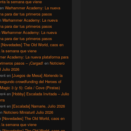
enta la semana que viene
en
Warhammer Academy: La nueva
ma para dar tus primeros pasos
n
Warhammer Academy: La nueva
ma para dar tus primeros pasos
n
Warhammer Academy: La nueva
ma para dar tus primeros pasos
n
[Novedades] The Old World, caos en
a la semana que viene
er Academy: La nueva plataforma para
primeros pasos – ¡Cargad!
en
Noticiero
il Julio 2026
er4
en
[Juegos de Mesa] Abriendo la
 segundo crowdfunding del Heroes of
Magic 3 (y 5): Cala / Cove (Piratas)
er4
en
[Hobby] Escalada Invitada – Julio
rra
er4
en
[Escalada] Namarie, Julio 2026
en
Noticiero Miniaturil Julio 2026
n
[Novedades] The Old World, caos en
a la semana que viene
n
[Novedades] The Old World, caos en