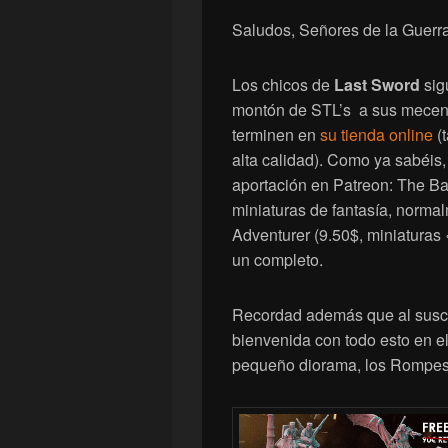
Saludos, Señores de la Guerra
Los chicos de
Last Sword
sig
montón de STL’s a sus mece
terminen en
su tienda online
(t
alta calidad). Como ya sabéis
aportación en Patreon: The B
miniaturas de fantasía, norma
Adventurer (9.50$, miniaturas 
un completo.
Recordad además que al suscri
bienvenida con todo esto en el 
pequeño diorama, los Rompes