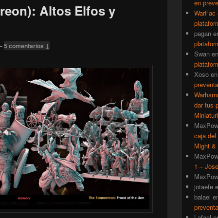
en prev
eon): Altos Elfos y
WarFac
platafor
pagan
e
platafor
—
5 comentarios ↓
Swan
e
platafor
Xoso
e
prevent
Warhamm
dar tus 
Miniatur
MaxPow
caja del
Might & 
MaxPow
1 – Jose
MaxPow
jotaefe
balael
e
prevent
Lafael
e