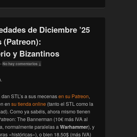
edades de Diciembre ’25
 (Patreon):
rio y Bizantinos
—
No hay comentarios ↓
.
 dan STL’s a sus mecenas
en su Patreon
,
nen en
su tienda online
(tanto el STL como la
idad). Como ya sabéis, ahora mismo tienen
 Patreon: The Bannerman (10€ más IVA al
ía, normalmente paralelas a
Warhammer
), y
ras «históricas»), o bien 18.50$ (más IVA)