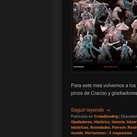
Para este mes volvemos a los c
pinos de Cracia) y gladiadores 
[Last Sword] N
Seguir leyendo
→
Publicado en
Crowdfunding
|
Etiqueta
Gladiadores
,
Histórico
,
historia
,
histor
históricas
,
Novedades
,
Patreon
,
Resi
mundo
,
Warhammer
|
5
respuestas