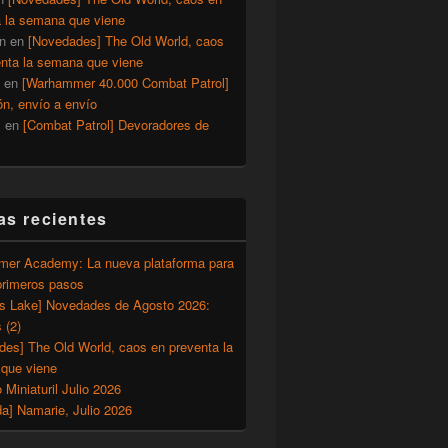
a la semana que viene
n
en
[Novedades] The Old World, caos
enta la semana que viene
en
[Warhammer 40.000 Combat Patrol]
ón, envío a envío
y
en
[Combat Patrol] Devoradores de
as recientes
er Academy: La nueva plataforma para
primeros pasos
’s Lake] Novedades de Agosto 2026:
 (2)
des] The Old World, caos en preventa la
que viene
o Miniaturil Julio 2026
a] Namarie, Julio 2026