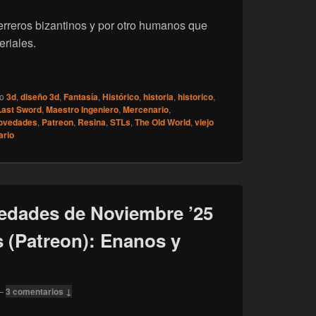
erreros bizantinos y por otro humanos que
eriales.
ovedades de Diciembre ’25 para sus mecenas (Patreon): Mercen
do
3d
,
diseño 3d
,
Fantasía
,
Histórico
,
historia
,
historico
,
Last Sword
,
Maestro Ingeniero
,
Mercenario
,
ovedades
,
Patreon
,
Resina
,
STLs
,
The Old World
,
viejo
ario
edades de Noviembre ’25
 (Patreon): Enanos y
—
3 comentarios ↓