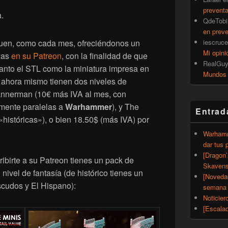
prevent
.
QdeTobi
en prev
iescruce
uen, como cada mes, ofreciéndonos un
Mi opini
nas
en su Patreon
, con la finalidad de que
RealGu
anto el STL como la miniatura impresa en
Mundos
, ahora mismo tienen dos niveles de
annerman (10€ más IVA al mes, con
lmente paralelas a
Warhammer
), y The
Entrad
«históricas»), o bien 18.50$ (más IVA) por
Warhamm
dar tus 
[Dragon
birte a su Patreon tienes un pack de
Skavens
nivel de fantasía (de histórico tienes un
[Noveda
cudos y El Hispano):
semana 
Noticier
[Escalad