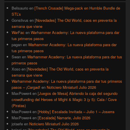
primaria
Belisaurio
en
[Trench Crusade] Mega-pack en Humble Bundle de
STL’s
Gonsilvus
en
[Novedades] The Old World, caos en preventa la
semana que viene
WarFac
en
Warhammer Academy: La nueva plataforma para dar
tus primeros pasos
pagan
en
Warhammer Academy: La nueva plataforma para dar
tus primeros pasos
Swan
en
Warhammer Academy: La nueva plataforma para dar tus
primeros pasos
Xoso
en
[Novedades] The Old World, caos en preventa la
semana que viene
Warhammer Academy: La nueva plataforma para dar tus primeros
pasos – ¡Cargad!
en
Noticiero Miniaturil Julio 2026
MaxPower4
en
[Juegos de Mesa] Abriendo la caja del segundo
crowdfunding del Heroes of Might & Magic 3 (y 5): Cala / Cove
(Piratas)
MaxPower4
en
[Hobby] Escalada Invitada – Julio 1 – Joserra
MaxPower4
en
[Escalada] Namarie, Julio 2026
jotaefe
en
Noticiero Miniaturil Julio 2026
balael
en
[Novedades] The Old World, caos en preventa la