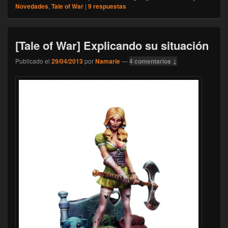
Novedades
,
Tale of War
|
9
respuestas
[Tale of War] Explicando su situación
Publicado el
29/04/2013
por
Namarie
—
4 comentarios ↓