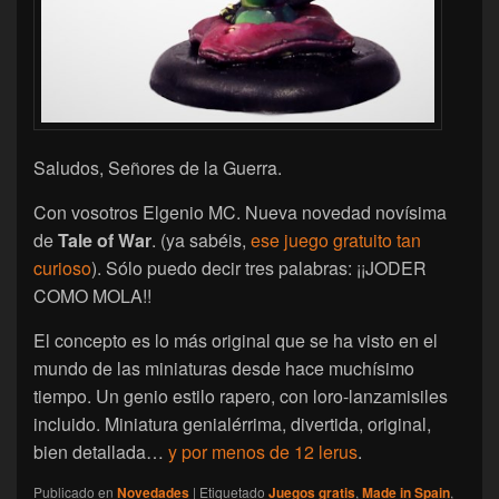
Saludos, Señores de la Guerra.
Con vosotros Elgenio MC. Nueva novedad novísima
de
Tale of War
. (ya sabéis,
ese juego gratuito tan
curioso
). Sólo puedo decir tres palabras: ¡¡JODER
COMO MOLA!!
El concepto es lo más original que se ha visto en el
mundo de las miniaturas desde hace muchísimo
tiempo. Un genio estilo rapero, con loro-lanzamisiles
incluido. Miniatura genialérrima, divertida, original,
bien detallada…
y por menos de 12 lerus
.
Publicado en
Novedades
|
Etiquetado
Juegos gratis
,
Made in Spain
,