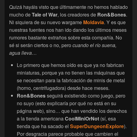
Quizá hayáis visto que últimamente no hemos hablado
mucho de
Tale of War
, los creadores de
Ron&Bones
.
Ni siquiera de su nuevo wargame
Moldavia
. Y es que
nuestras fuentes nos han ido dando los últimos meses
rumores bastante extraños sobre esta compañía. No
sé si serán ciertos o no, pero
cuando el río suena,
agua lleva
…
Lo primero que hemos oído es que ya no fabrican
miniaturas, porque ya no tienen las máquinas que
se necesitan para la fabricación de minis de metal
(horno, centrifugadora) desde hace meses.
Ron&Bones
seguirá existiendo como juego, pero
no suyo (esto explicaría por qué no está en su
página web), sino… que han vendido los derechos
a la tienda americana
CoolMiniOrNot
(sí, esa
tienda que ha sacado el
SuperDungeonExplore
).
Por desgracia parece probable que cambien el