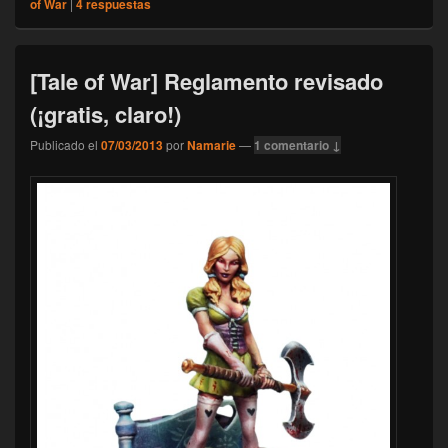
of War
|
4
respuestas
[Tale of War] Reglamento revisado
(¡gratis, claro!)
Publicado el
07/03/2013
por
Namarie
—
1 comentario ↓