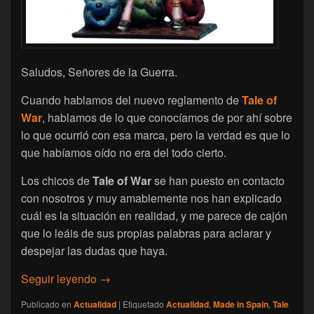
Saludos, Señores de la Guerra.
Cuando hablamos del nuevo reglamento de
Tale of
War
, hablamos de lo que conocíamos de por ahí sobre
lo que ocurrió con esa marca, pero la verdad es que lo
que habíamos oído no era del todo cierto.
Los chicos de
Tale of War
se han puesto en contacto
con nosotros y muy amablemente nos han explicado
cuál es la situación en realidad, y me parece de cajón
que lo leáis de sus propias palabras para aclarar y
despejar las dudas que haya.
[Tale of War] Explicando su situación
Seguir leyendo
→
Publicado en
Actualidad
|
Etiquetado
Actualidad
,
Made in Spain
,
Tale