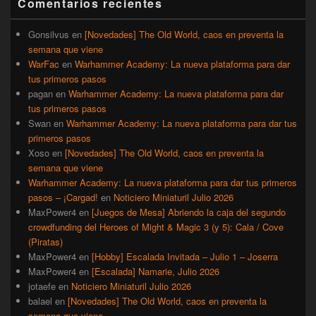
Comentarios recientes
lateral
primaria
Gonsilvus
en
[Novedades] The Old World, caos en preventa la
semana que viene
WarFac
en
Warhammer Academy: La nueva plataforma para dar
tus primeros pasos
pagan
en
Warhammer Academy: La nueva plataforma para dar
tus primeros pasos
Swan
en
Warhammer Academy: La nueva plataforma para dar tus
primeros pasos
Xoso
en
[Novedades] The Old World, caos en preventa la
semana que viene
Warhammer Academy: La nueva plataforma para dar tus primeros
pasos – ¡Cargad!
en
Noticiero Miniaturil Julio 2026
MaxPower4
en
[Juegos de Mesa] Abriendo la caja del segundo
crowdfunding del Heroes of Might & Magic 3 (y 5): Cala / Cove
(Piratas)
MaxPower4
en
[Hobby] Escalada Invitada – Julio 1 – Joserra
MaxPower4
en
[Escalada] Namarie, Julio 2026
jotaefe
en
Noticiero Miniaturil Julio 2026
balael
en
[Novedades] The Old World, caos en preventa la
semana que viene