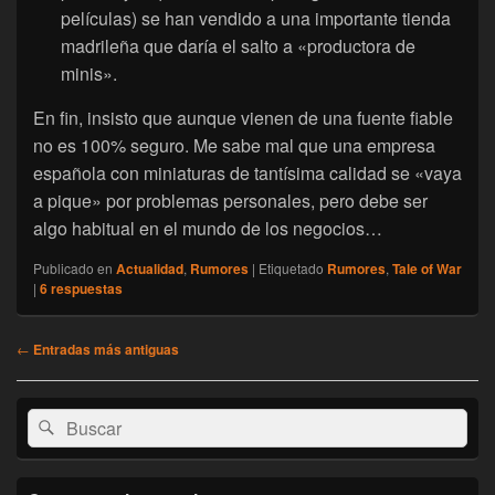
películas) se han vendido a una importante tienda
madrileña que daría el salto a «productora de
minis».
En fin, insisto que aunque vienen de una fuente fiable
no es 100% seguro. Me sabe mal que una empresa
española con miniaturas de tantísima calidad se «vaya
a pique» por problemas personales, pero debe ser
algo habitual en el mundo de los negocios…
Publicado en
Actualidad
,
Rumores
|
Etiquetado
Rumores
,
Tale of War
|
6
respuestas
Navegación
←
Entradas más antiguas
de
entradas
El
Buscar
Buscar
área
por:
de
widget
barra