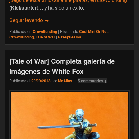
(
Kickstarter
)… y ha sido un éxito.
[Crowdfunding] Rum & Bones, otro éxito
Seguir leyendo
→
Publicado en
Crowdfunding
|
Etiquetado
Cool Mini Or Not
,
Crowdfunding
,
Tale of War
|
6
respuestas
[Tale of War] Completa galería de
imágenes de White Fox
Publicado el
20/09/2013
por
McAllus
—
5 comentarios ↓