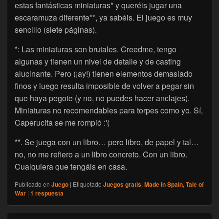
estas fantásticas miniaturas* y queréis jugar una
escaramuza diferente**, ya sabéis. El juego es muy
sencillo (siete páginas).
*: Las miniaturas son brutales. Creedme, tengo
algunas y tienen un nivel de detalle y de casting
alucinante. Pero (¡ay!) tienen elementos demasiado
finos y luego resulta imposible de volver a pegar sin
que haya pegote (y no, no puedes hacer anclajes).
Miniaturas no recomendables para torpes como yo. Sí,
Caperucita se me rompió :'(
**. Se juega con un libro… pero libro, de papel y tal…
no, no me refiero a un libro concreto. Con un libro.
Cualquiera que tengáis en casa.
Publicado en
Juego
|
Etiquetado
Juegos gratis
,
Made in Spain
,
Tale of
War
|
1
respuesta