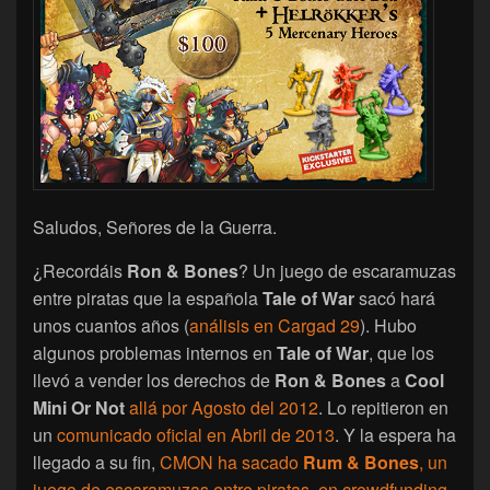
Saludos, Señores de la Guerra.
¿Recordáis
Ron & Bones
? Un juego de escaramuzas
entre piratas que la española
Tale of War
sacó hará
unos cuantos años (
análisis en Cargad 29
). Hubo
algunos problemas internos en
Tale of War
, que los
llevó a vender los derechos de
Ron & Bones
a
Cool
Mini Or Not
allá por Agosto del 2012
. Lo repitieron en
un
comunicado oficial en Abril de 2013
. Y la espera ha
llegado a su fin,
CMON ha sacado
Rum & Bones
, un
juego de escaramuzas entre piratas, en crowdfunding