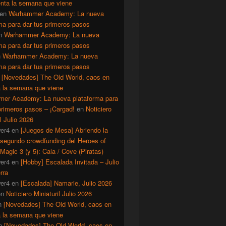
enta la semana que viene
en
Warhammer Academy: La nueva
ma para dar tus primeros pasos
n
Warhammer Academy: La nueva
ma para dar tus primeros pasos
n
Warhammer Academy: La nueva
ma para dar tus primeros pasos
n
[Novedades] The Old World, caos en
a la semana que viene
er Academy: La nueva plataforma para
primeros pasos – ¡Cargad!
en
Noticiero
il Julio 2026
er4
en
[Juegos de Mesa] Abriendo la
 segundo crowdfunding del Heroes of
Magic 3 (y 5): Cala / Cove (Piratas)
er4
en
[Hobby] Escalada Invitada – Julio
rra
er4
en
[Escalada] Namarie, Julio 2026
en
Noticiero Miniaturil Julio 2026
n
[Novedades] The Old World, caos en
a la semana que viene
n
[Novedades] The Old World, caos en