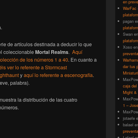
en prev
WarFac
platafor
pagan
e
.
platafor
Swan
e
platafor
rie de artículos destinada a deducir lo que
Xoso
e
el coleccionable
Mortal Realms
.
Aquí
prevent
colección de los números 1 a 40
. En cuanto a
Warhamm
dar tus 
is ver lo referente a Stormcast
Miniatur
ighthaunt
y
aquí lo referente a escenografía
.
MaxPow
eve, palabra).
caja del
Might & 
MaxPow
uestra la distribución de las cuatro
1 – Jose
 números.
MaxPow
jotaefe
balael
e
prevent
Lafael
e