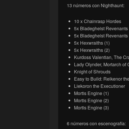
13 números con Nighthaunt:
10 x Chainrasp Hordes
5x Bladegheist Revenants
5x Bladegheist Revenants
5x Hexwraiths (1)
5x Hexwraiths (2)
Kurdoss Valentian, The Cr
Lady Olynder, Mortarch of G
Knight of Shrouds
Easy to Build: Reikenor th
Liekoron the Executioner
Mortis Engine (1)
Mortis Engine (2)
Mortis Engine (3)
6 números con escenografía: