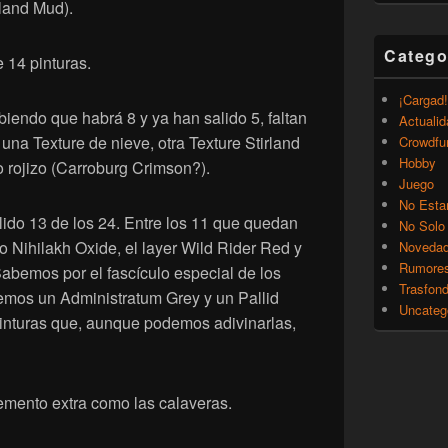
rland Mud).
Catego
 14 pinturas.
¡Cargad!
abiendo que habrá 8 y ya han salido 5, faltan
Actualid
una Texture de nieve, otra Texture Stirland
Crowdfu
Hobby
 rojizo (Carroburg Crimson?).
Juego
No Esta
lido 13 de los 24. Entre los 11 que quedan
No Solo
 Nihilakh Oxide, el layer Wild Rider Red y
Noveda
Rumore
Sabemos por el fascículo especial de los
Trasfon
emos un Administratum Grey y un Pallid
Uncateg
inturas que, aunque podemos adivinarlas,
emento extra como las calaveras.