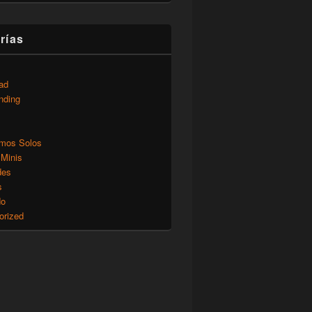
rías
ad
nding
mos Solos
 Minis
des
s
do
orized