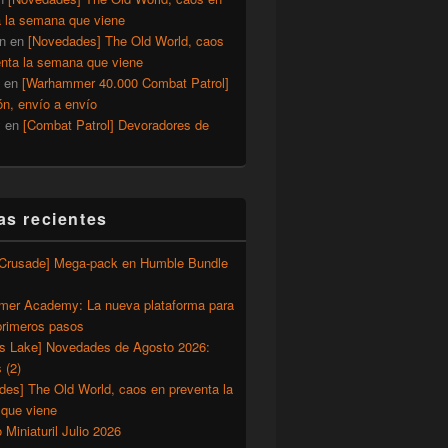
a la semana que viene
n
en
[Novedades] The Old World, caos
enta la semana que viene
en
[Warhammer 40.000 Combat Patrol]
ón, envío a envío
y
en
[Combat Patrol] Devoradores de
as recientes
 Crusade] Mega-pack en Humble Bundle
s
er Academy: La nueva plataforma para
primeros pasos
’s Lake] Novedades de Agosto 2026:
 (2)
des] The Old World, caos en preventa la
que viene
o Miniaturil Julio 2026