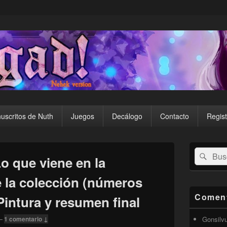
uscritos de Nuth
Juegos
Decálogo
Contacto
Regist
El
Buscar
Busc
área
o que viene en la
por:
de
widget
 la colección (números
barra
lateral
Coment
 Pintura y resumen final
primaria
—
1 comentario ↓
Gonsilv