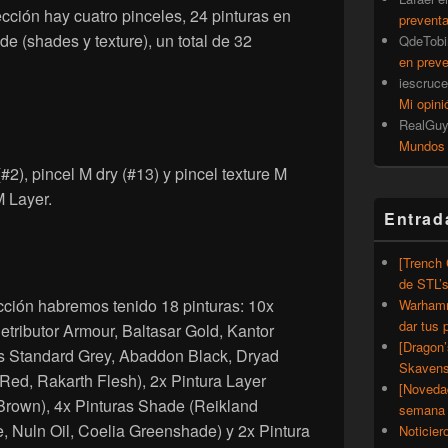
ección hay cuatro pinceles, 24 pinturas en
prevent
e (shades y texture), un total de 32
QdeTobi
en prev
iescruce
Mi opini
RealGu
Mundos
#2), pincel M dry (#13) y pincel texture M
M Layer.
Entrad
[Trench
de STL’
cción habremos tenido 18 pinturas: 10x
Warhamm
dar tus 
etributor Armour, Baltasar Gold, Kantor
[Dragon
s Standard Grey, Abaddon Black, Dryad
Skavens
Red, Rakarth Flesh), 2x Pintura Layer
[Noveda
Brown), 4x Pinturas Shade (Reikland
semana 
 Nuln Oil, Coelia Greenshade) y 2x Pintura
Noticier