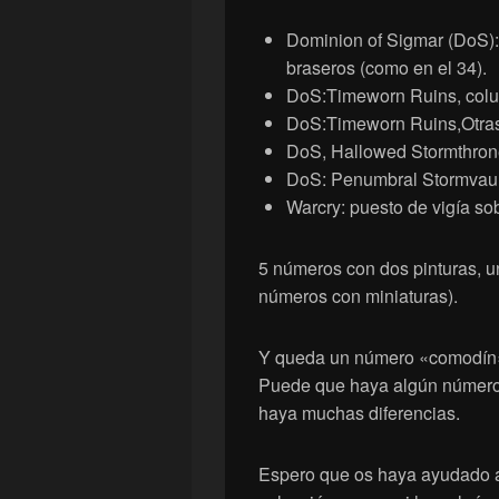
Dominion of Sigmar (DoS)
braseros (como en el 34).
DoS:Timeworn Ruins, colu
DoS:Timeworn Ruins,Otras
DoS, Hallowed Stormthrone
DoS: Penumbral Stormvaul
Warcry: puesto de vigía so
5 números con dos pinturas, un
números con miniaturas).
Y queda un número «comodín» 
Puede que haya algún número 
haya muchas diferencias.
Espero que os haya ayudado a 