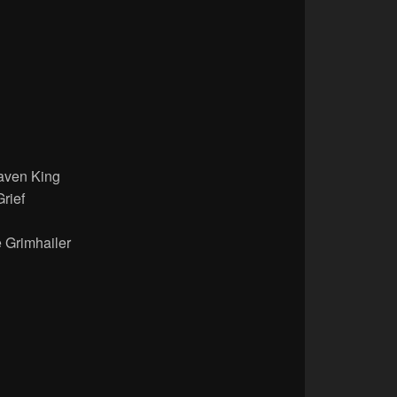
aven King
rief
e Grimhailer