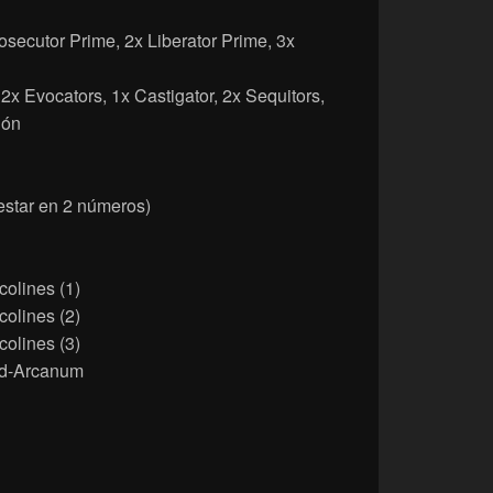
secutor Prime, 2x Liberator Prime, 3x
2x Evocators, 1x Castigator, 2x Sequitors,
ión
estar en 2 números)
colines (1)
colines (2)
colines (3)
ord-Arcanum