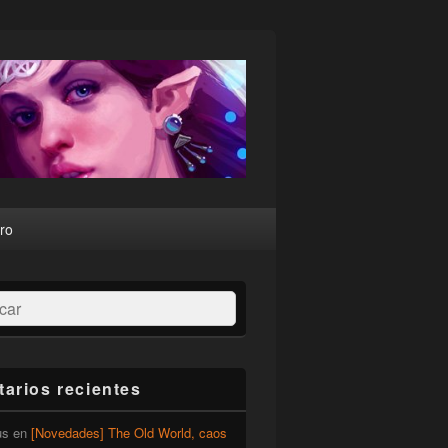
ro
ar
arios recientes
us
en
[Novedades] The Old World, caos