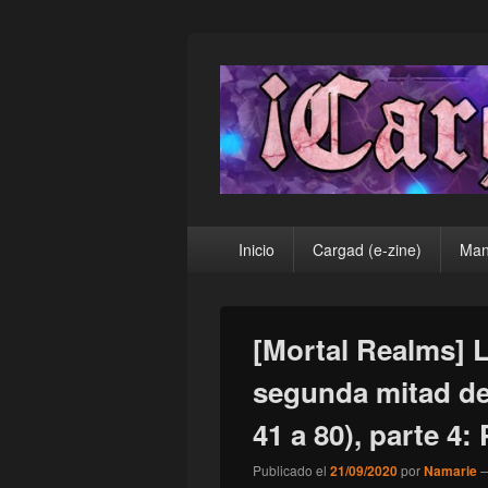
¡Cargad!
Menú
Inicio
Cargad (e-zine)
Man
principal
[Mortal Realms] L
segunda mitad de
41 a 80), parte 4:
Publicado el
21/09/2020
por
Namarie