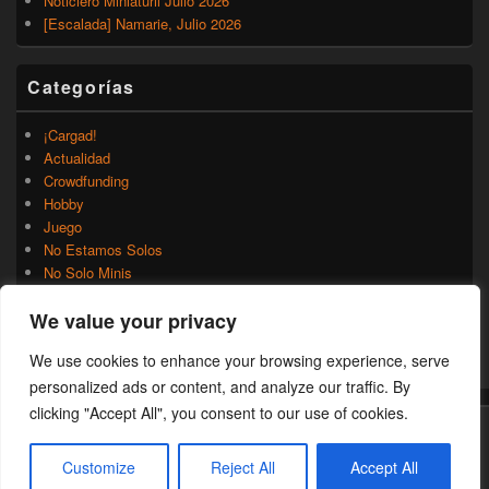
Noticiero Miniaturil Julio 2026
[Escalada] Namarie, Julio 2026
Categorías
¡Cargad!
Actualidad
Crowdfunding
Hobby
Juego
No Estamos Solos
No Solo Minis
Novedades
We value your privacy
Rumores
Trasfondo
We use cookies to enhance your browsing experience, serve
Uncategorized
personalized ads or content, and analyze our traffic. By
clicking "Accept All", you consent to our use of cookies.
Copyright © 2026
¡Cargad!
. Todos los Derechos Reservados.
Customize
Reject All
Accept All
Theme: Catch Box by
Catch Themes