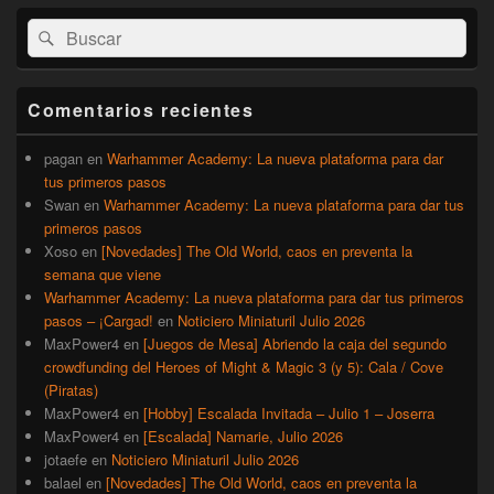
El
Buscar
Buscar
área
por:
de
widget
barra
Comentarios recientes
lateral
primaria
pagan
en
Warhammer Academy: La nueva plataforma para dar
tus primeros pasos
Swan
en
Warhammer Academy: La nueva plataforma para dar tus
primeros pasos
Xoso
en
[Novedades] The Old World, caos en preventa la
semana que viene
Warhammer Academy: La nueva plataforma para dar tus primeros
pasos – ¡Cargad!
en
Noticiero Miniaturil Julio 2026
MaxPower4
en
[Juegos de Mesa] Abriendo la caja del segundo
crowdfunding del Heroes of Might & Magic 3 (y 5): Cala / Cove
(Piratas)
MaxPower4
en
[Hobby] Escalada Invitada – Julio 1 – Joserra
MaxPower4
en
[Escalada] Namarie, Julio 2026
jotaefe
en
Noticiero Miniaturil Julio 2026
balael
en
[Novedades] The Old World, caos en preventa la