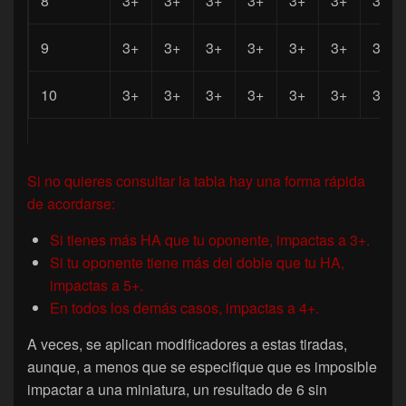
8
3+
3+
3+
3+
3+
3+
3+
9
3+
3+
3+
3+
3+
3+
3+
10
3+
3+
3+
3+
3+
3+
3+
Si no quieres consultar la tabla hay una forma rápida
de acordarse:
Si tienes más HA que tu oponente, impactas a 3+.
Si tu oponente tiene más del doble que tu HA,
impactas a 5+.
En todos los demás casos, impactas a 4+.
A veces, se aplican modificadores a estas tiradas,
aunque, a menos que se especifique que es imposible
impactar a una miniatura, un resultado de 6 sin