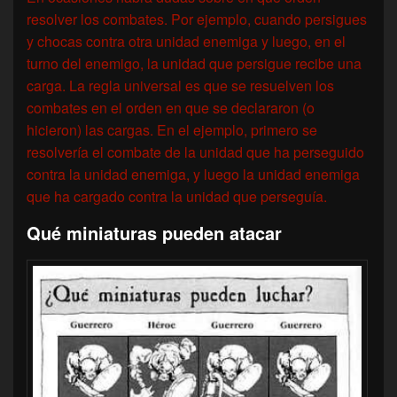
resolver los combates. Por ejemplo, cuando persigues
y chocas contra otra unidad enemiga y luego, en el
turno del enemigo, la unidad que persigue recibe una
carga. La regla universal es que se resuelven los
combates en el orden en que se declararon (o
hicieron) las cargas. En el ejemplo, primero se
resolvería el combate de la unidad que ha perseguido
contra la unidad enemiga, y luego la unidad enemiga
que ha cargado contra la unidad que perseguía.
Qué miniaturas pueden atacar