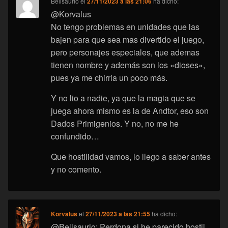
Belisaurio
el
27/11/2023 a las 21:06
ha dicho:
@Korvalus
No tengo problemas en unidades que las
bajen para que sea mas divertido el juego,
pero personajes especiales, que ademas
tienen nombre y además son los «dioses»,
pues ya me chirria un poco más.
Y no lio a nadie, ya que la magia que se
juega ahora mismo es la de Andtor, eso son
Dados Primigenios. Y no, no me he
confundido…
Que hostilidad vamos, lo llego a saber antes
y no comento.
Korvalus
el
27/11/2023 a las 21:55
ha dicho:
@Belisaurio: Perdona si he parecido hostil.