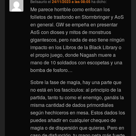
Belisaurio
el
24/11/2023 a las 08:05
ha dicho:
Me parece horrible como enfocan los
folletos de trasfondo en Stormbringer y AoS
en general. GW se empeña en presentar
AoS con dioses y mitos de monstruos
gigantescos, pero nada de eso tiene ningún
impacto en los Libros de la Black Library o
el propio juego, donde Nagash muere a
mano de 10 soldados con escopetas y una
bomba de fosforo…
Sobre la fase de magia, hay una parte que
no está en los fascículos: al principio de la
partida, tanto tu como el enemigo, ganáis la
misma cantidad de dados primordiales
según hechiceros en mesa. Estos dados los
puedes añadir en cualquier chequeo de
magia o de dispersión que quieras. Pero en
caso de disfunción, tu mago peta más fuerte.