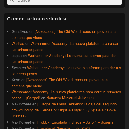
por:
de
widget
barra
Comentarios recientes
lateral
primaria
Gonsilvus
en
[Novedades] The Old World, caos en preventa la
semana que viene
WarFac
en
Warhammer Academy: La nueva plataforma para dar
tus primeros pasos
pagan
en
Warhammer Academy: La nueva plataforma para dar
tus primeros pasos
Swan
en
Warhammer Academy: La nueva plataforma para dar tus
primeros pasos
Xoso
en
[Novedades] The Old World, caos en preventa la
semana que viene
Warhammer Academy: La nueva plataforma para dar tus primeros
pasos – ¡Cargad!
en
Noticiero Miniaturil Julio 2026
MaxPower4
en
[Juegos de Mesa] Abriendo la caja del segundo
crowdfunding del Heroes of Might & Magic 3 (y 5): Cala / Cove
(Piratas)
MaxPower4
en
[Hobby] Escalada Invitada – Julio 1 – Joserra
MaxPower4
en
[Escalada] Namarie, Julio 2026