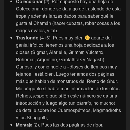
Coleccionar
(2). Por supuesto hay una hoja de
Coleccionar donde se da algo de trasfondo de esta
tropa y además lanzas dados para saber qué le
gusta al Chamán (hacer cubatas, robar cosas a los
magos rivales, y tal).
Trasfondo
(4+6). Pues muy bien
aparte del
genial tríptico, tenemos una hoja dedicada a los
dioses (Sigmar, Alarielle, Grimnir, Vulcatrix,
Behemat, Argentine, Ganfathrak y Nagash).
Curioso, y como huele a «dioses de tiempos muy
lejanos» está bien. Luego tenemos dos páginas
más que hablan de monstruos del Reino de Ghur.
Me pregunto si habrá más información de los otros
Reinos, ¡espero que sí En este número se da una
introducción y luego algo (un párrafo, no mucho)
de detalle sobre los Cuernospétreos, Magmadroths
y los Shaggoth,
(2). Pues las dos páginas de rigor.
Montaje