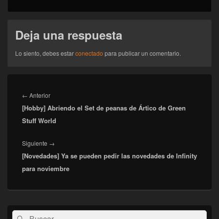
Deja una respuesta
Lo siento, debes estar
conectado
para publicar un comentario.
Navegación
de
Entrada
←
Anterior
entradas
[Hobby] Abriendo el Set de peanas de Ártico de Green
anterior:
Stuff World
Entrada
Siguiente
→
[Novedades] Ya se pueden pedir las novedades de Infinity
siguiente:
para noviembre
El
Buscar
Buscar
área