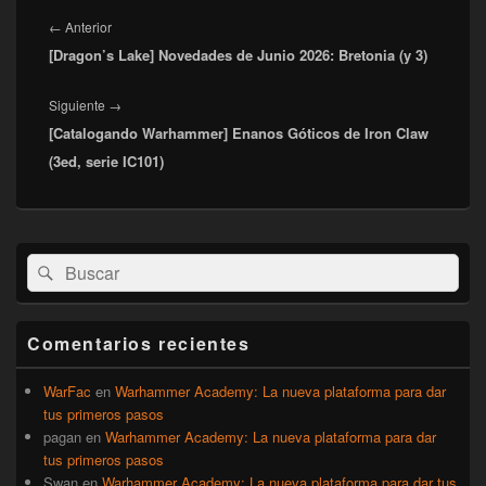
Navegación
de
Entrada
←
Anterior
entradas
[Dragon’s Lake] Novedades de Junio 2026: Bretonia (y 3)
anterior:
Entrada
Siguiente
→
[Catalogando Warhammer] Enanos Góticos de Iron Claw
siguiente:
(3ed, serie IC101)
El
Buscar
Buscar
área
por:
de
widget
barra
Comentarios recientes
lateral
primaria
WarFac
en
Warhammer Academy: La nueva plataforma para dar
tus primeros pasos
pagan
en
Warhammer Academy: La nueva plataforma para dar
tus primeros pasos
Swan
en
Warhammer Academy: La nueva plataforma para dar tus