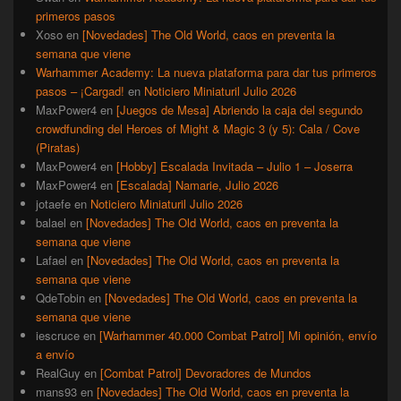
primeros pasos
Xoso
en
[Novedades] The Old World, caos en preventa la
semana que viene
Warhammer Academy: La nueva plataforma para dar tus primeros
pasos – ¡Cargad!
en
Noticiero Miniaturil Julio 2026
MaxPower4
en
[Juegos de Mesa] Abriendo la caja del segundo
crowdfunding del Heroes of Might & Magic 3 (y 5): Cala / Cove
(Piratas)
MaxPower4
en
[Hobby] Escalada Invitada – Julio 1 – Joserra
MaxPower4
en
[Escalada] Namarie, Julio 2026
jotaefe
en
Noticiero Miniaturil Julio 2026
balael
en
[Novedades] The Old World, caos en preventa la
semana que viene
Lafael
en
[Novedades] The Old World, caos en preventa la
semana que viene
QdeTobin
en
[Novedades] The Old World, caos en preventa la
semana que viene
iescruce
en
[Warhammer 40.000 Combat Patrol] Mi opinión, envío
a envío
RealGuy
en
[Combat Patrol] Devoradores de Mundos
mans93
en
[Novedades] The Old World, caos en preventa la