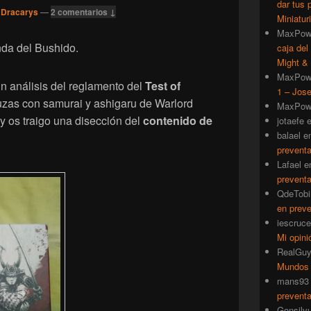
dar tus 
 Dracarys
—
2 comentarios ↓
Miniatur
MaxPow
nda del Bushido.
caja del
Might & 
MaxPow
un análisis del reglamento del
Test of
1 – Jose
uzas con samurai y ashigaru de Warlord
MaxPow
oy os traigo una disección del
contenido de
jotaefe
balael
e
prevent
Lafael
e
prevent
QdeTobi
en prev
iescruce
Mi opini
RealGu
Mundos
mans93
prevent
Gonsilv