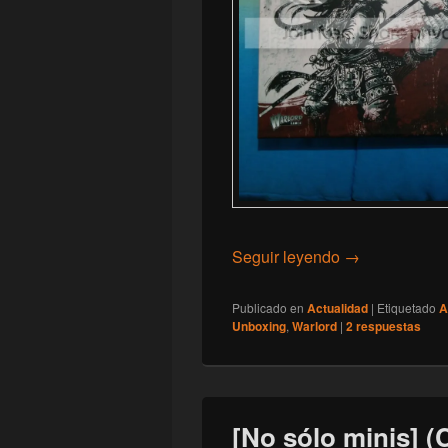
[Juego] Abrien
Seguir leyendo
→
Publicado en
Actualidad
|
Etiquetado
A
Unboxing
,
Warlord
|
2
respuestas
[No sólo minis] 