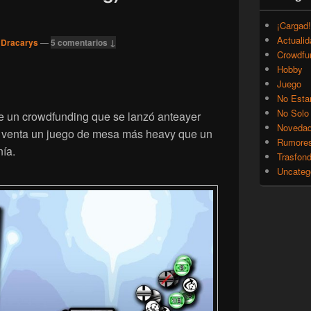
¡Cargad!
Actualid
 Dracarys
—
5 comentarios ↓
Crowdfu
Hobby
Juego
No Esta
No Solo
e un crowdfunding que se lanzó anteayer
Noveda
la venta un juego de mesa más heavy que un
Rumore
ía.
Trasfon
Uncateg