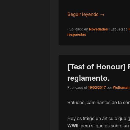
[Novedades] caj
Seguir leyendo
→
Publicado en
Novedades
|
Etiquetado
respuestas
[Test of Honour] 
reglamento.
Publicado el
19/02/2017
por
Wolfoman
Saludos, caminantes de la se
Hoy os traigo un artículo que (
WWII
, pero si que es sobre u