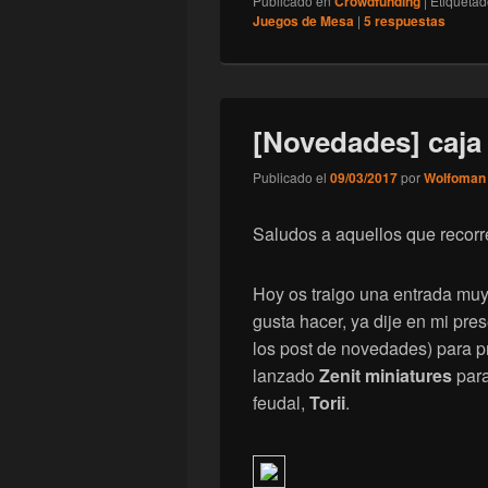
Publicado en
Crowdfunding
|
Etiqueta
Juegos de Mesa
|
5
respuestas
[Novedades] caja d
Publicado el
09/03/2017
por
Wolfoman
Saludos a aquellos que recorr
Hoy os traigo una entrada muy
gusta hacer, ya dije en mi pre
los post de novedades) para p
lanzado
Zenit miniatures
para
feudal,
Torii
.