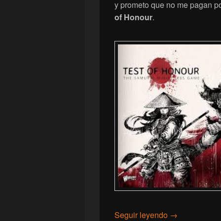
y prometo que no me pagan por
of Honour
.
[Test of Honour
Seguir leyendo
→