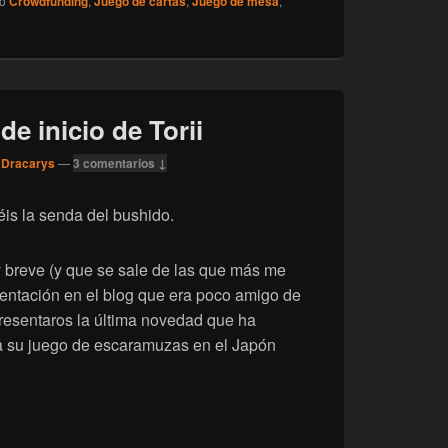
do
Crowdfunding
,
Juego de cartas
,
Juego de mesa
,
e inicio de Torii
 Dracarys
—
3 comentarios ↓
éis la senda del bushido.
 breve (y que se sale de las que más me
sentación en el blog que era poco amigo de
resentaros la última novedad que ha
 su juego de escaramuzas en el Japón