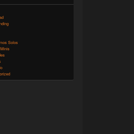
ad
nding
mos Solos
 Minis
des
s
do
orized