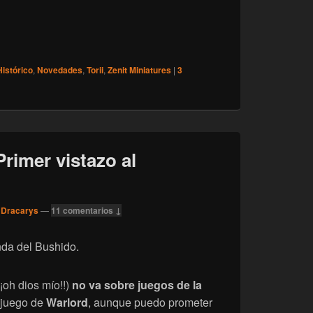
a de inicio de Torii
Histórico
,
Novedades
,
Torii
,
Zenit Miniatures
|
3
Primer vistazo al
 Dracarys
—
11 comentarios ↓
nda del Bushido.
¡¡oh dios mío!!)
no va sobre juegos de la
n juego de
Warlord
, aunque puedo prometer