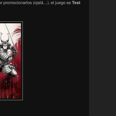
 promocionarlos (ojalá…). el juego es
Test
] Primer vistazo al reglamento.