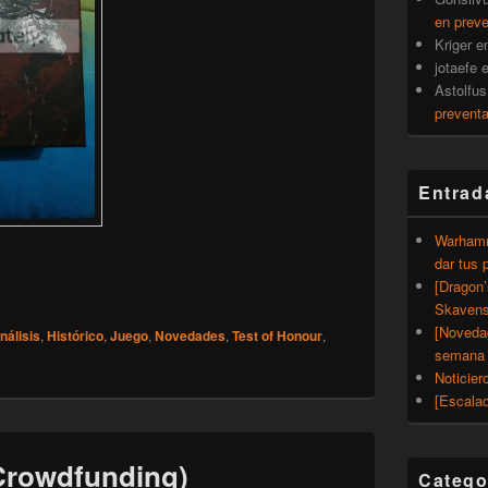
en prev
Kriger
e
jotaefe
Astolfus
prevent
Entrad
Warhamm
dar tus 
do la caja de Test of Honour
[Dragon
Skavens
[Noveda
nálisis
,
Histórico
,
Juego
,
Novedades
,
Test of Honour
,
semana 
Noticier
[Escalad
(Crowdfunding)
Catego