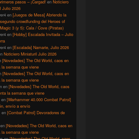
primeros pasos – ¡Cargad!
en
Noticiero
il Julio 2026
er4
en
[Juegos de Mesa] Abriendo la
 segundo crowdfunding del Heroes of
Magic 3 (y 5): Cala / Cove (Piratas)
er4
en
[Hobby] Escalada Invitada – Julio
rra
er4
en
[Escalada] Namarie, Julio 2026
en
Noticiero Miniaturil Julio 2026
n
[Novedades] The Old World, caos en
a la semana que viene
n
[Novedades] The Old World, caos en
a la semana que viene
n
en
[Novedades] The Old World, caos
enta la semana que viene
en
[Warhammer 40.000 Combat Patrol]
ón, envío a envío
y
en
[Combat Patrol] Devoradores de
en
[Novedades] The Old World, caos en
a la semana que viene
us
en
[Novedades] The Old World, caos