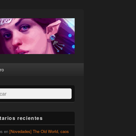
ro
ar
arios recientes
us
en
[Novedades] The Old World, caos