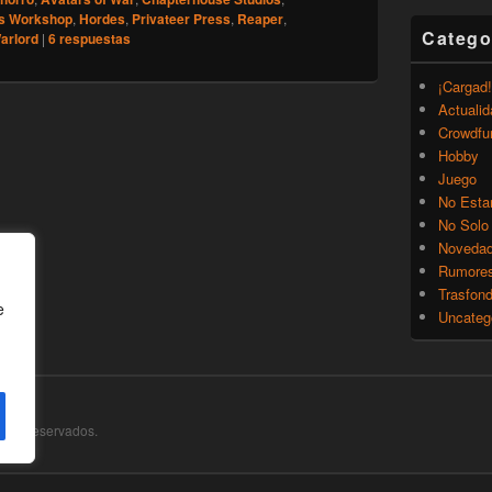
s Workshop
,
Hordes
,
Privateer Press
,
Reaper
,
Catego
arlord
|
6
respuestas
¡Cargad!
Actualid
Crowdfu
Hobby
Juego
No Esta
No Solo
Noveda
Rumore
Trasfon
e
Uncateg
chos Reservados.