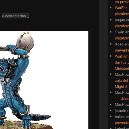
en prev
WarFac
platafor
—
6 comentarios ↓
pagan
e
platafor
Swan
e
platafor
Xoso
e
prevent
Warhamm
dar tus 
Miniatur
MaxPow
caja del
Might & 
MaxPow
1 – Jose
MaxPow
jotaefe
balael
e
prevent
Lafael
e