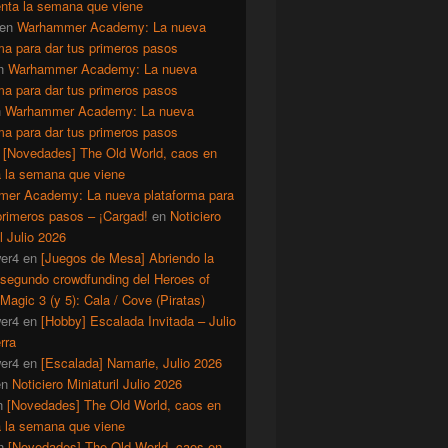
enta la semana que viene
en
Warhammer Academy: La nueva
ma para dar tus primeros pasos
n
Warhammer Academy: La nueva
ma para dar tus primeros pasos
n
Warhammer Academy: La nueva
ma para dar tus primeros pasos
n
[Novedades] The Old World, caos en
a la semana que viene
er Academy: La nueva plataforma para
primeros pasos – ¡Cargad!
en
Noticiero
il Julio 2026
er4
en
[Juegos de Mesa] Abriendo la
 segundo crowdfunding del Heroes of
Magic 3 (y 5): Cala / Cove (Piratas)
er4
en
[Hobby] Escalada Invitada – Julio
rra
er4
en
[Escalada] Namarie, Julio 2026
en
Noticiero Miniaturil Julio 2026
n
[Novedades] The Old World, caos en
a la semana que viene
n
[Novedades] The Old World, caos en