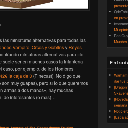
prevent
QdeTobi
en prev
iescruce
.
Mi opini
RealGu
s las miniaturas alternativas para todas las
Mundos
Condes Vampiro
,
Orcos y Goblins
y
Reyes
contrando miniaturas alternativas para «lo
e suele ser en muchos casos la infantería
Entrad
l caso, por ejemplo, de los Hombres
Warhamm
42€ la caja de 3
(Finecast). No digo que
dar tus 
e son muy guapas), pero si lo que queremos
[Dragon
con armas a dos manos», hay muchas
Skavens
ual de interesantes (o más)…
[Noveda
semana 
Noticier
niaturas alternativas para Kroxigors
[Escalad
horro
,
Avatars of War
,
Chapterhouse Studios
,