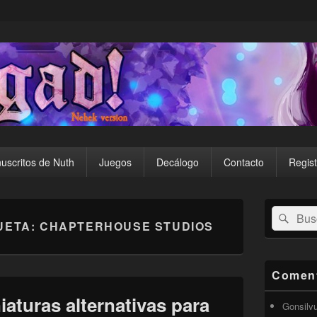
uscritos de Nuth
Juegos
Decálogo
Contacto
Regist
El
Buscar
Busc
área
UETA:
CHAPTERHOUSE STUDIOS
por:
de
widget
barra
lateral
Coment
primaria
aturas alternativas para
Gonsilv