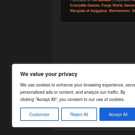
Crocodile Games
,
Forge World
,
Game
Wargods of Aegyptus
,
Warhammer
,
W
We value your privacy
We use cookies to enhance your browsing experience, serv
personalized ads or content, and analyze our traffic. By
clicking "Accept All", you consent to our use of cookies.
Customize
Reject All
Accept All
Copyright © 2026
¡Cargad!
. Todos los Dere