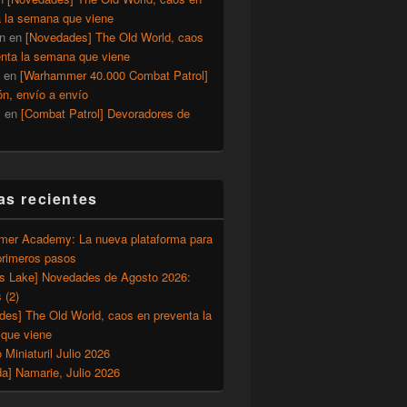
a la semana que viene
n
en
[Novedades] The Old World, caos
enta la semana que viene
en
[Warhammer 40.000 Combat Patrol]
ón, envío a envío
y
en
[Combat Patrol] Devoradores de
as recientes
er Academy: La nueva plataforma para
primeros pasos
’s Lake] Novedades de Agosto 2026:
 (2)
des] The Old World, caos en preventa la
que viene
o Miniaturil Julio 2026
a] Namarie, Julio 2026