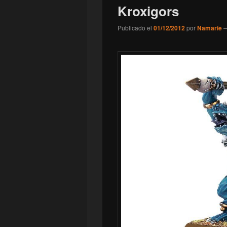
Kroxigors
Publicado el
01/12/2012
por
Namarie