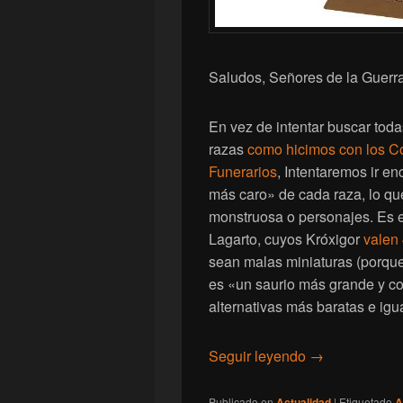
Saludos, Señores de la Guerra
En vez de intentar buscar toda
razas
como hicimos con los 
Funerarios
, Intentaremos ir en
más caro» de cada raza, lo qu
monstruosa o personajes. Es e
Lagarto, cuyos Króxigor
valen 
sean malas miniaturas (porqu
es «un saurio más grande y 
alternativas más baratas e ig
[Warhammer] Mi
Seguir leyendo
→
Publicado en
Actualidad
|
Etiquetado
A