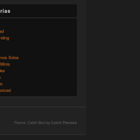
rías
ad
nding
mos Solos
 Minis
des
s
do
orized
Theme: Catch Box by
Catch Themes