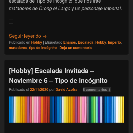
escalada de Tipo de Incógnito, que nos trae
matadores de Drong el Largo
y un
personaje imperial
.
[Hobby] Escalada Invitada – Enero 2020/2 
Seguir leyendo
→
Publicado en
Hobby
|
Etiquetado
Enanos
,
Escalada
,
Hobby
,
Imperio
,
matadores
,
tipo de incógnito
|
Deja un comentario
[Hobby] Escalada Invitada –
Noviembre 6 – Tipo de Incógnito
Publicado el
22/11/2020
por
David Azofra
—
8 comentarios ↓