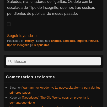
Saludos, manchadores de figuritas. Os dejo con la
escalada de Tipo de Incógnito, que nos trae cosicas
pendientes de publicar de meses pasado.
[Hobby] Escalada Invitada – Noviembre 6 –
Seguir leyendo
→
Publicado en
Hobby
|
Etiquetado
Enanos
,
Escalada
,
Imperio
,
Pintura
,
tipo de incógnito
|
8
respuestas
El
Buscar
Buscar
área
por:
de
widget
barra
Comentarios recientes
lateral
primaria
Swan
en
Warhammer Academy: La nueva plataforma para dar tus
primeros pasos
Xoso
en
[Novedades] The Old World, caos en preventa la
semana que viene