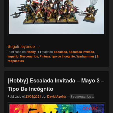
[Hobby] Escalada Invitada – Julio 7 – Tipo 
Seguir leyendo
→
Publicado en
Hobby
|
Etiquetado
Escalada
,
Escalada invitada
,
Imperio
,
Mercenarios
,
Pintura
,
tipo de incógnito
,
Warhammer
|
9
respuestas
[Hobby] Escalada Invitada – Mayo 3 –
Tipo De Incógnito
Publicado el
23/05/2021
por
David Azofra
—
3 comentarios ↓