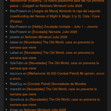
Warhammer Academy: La nueva plataforma para dar tus primeros
pasos – ¡Cargad!
en
Noticiero Miniaturil Julio 2026
MaxPower4
en
[Juegos de Mesa] Abriendo la caja del segundo
crowdfunding del Heroes of Might & Magic 3 (y 5): Cala / Cove
(Piratas)
MaxPower4
en
[Hobby] Escalada Invitada – Julio 1 – Joserra
MaxPower4
en
[Escalada] Namarie, Julio 2026
jotaefe
en
Noticiero Miniaturil Julio 2026
balael
en
[Novedades] The Old World, caos en preventa la
semana que viene
Lafael
en
[Novedades] The Old World, caos en preventa la
semana que viene
QdeTobin
en
[Novedades] The Old World, caos en preventa la
semana que viene
iescruce
en
[Warhammer 40.000 Combat Patrol] Mi opinión, envío
a envío
RealGuy
en
[Combat Patrol] Devoradores de Mundos
mans93
en
[Novedades] The Old World, caos en preventa la
semana que viene
Gonsilvus
en
[Novedades] The Old World, caos en preventa la
semana que viene
Kriger
en
Noticiero Miniaturil Julio 2026