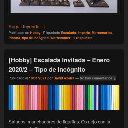
[Hobby] Escalada Invitada – Abril 1 – Tipo 
Seguir leyendo
→
Publicado en
Hobby
|
Etiquetado
Escalada
,
Imperio
,
Mercenarios
,
Pintura
,
tipo de incógnito
,
Warhammer
|
1
respuesta
[Hobby] Escalada Invitada – Enero
2020/2 – Tipo de Incógnito
Publicado el
10/01/2021
por
David Azofra
—
No hay comentarios ↓
Saludos, manchadores de figuritas. Os dejo con la