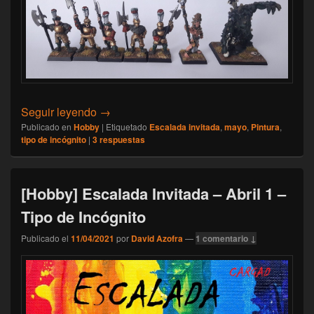
[Hobby] Escalada Invitada – Mayo 3 – Tipo
Seguir leyendo
→
Publicado en
Hobby
|
Etiquetado
Escalada invitada
,
mayo
,
Pintura
,
tipo de incógnito
|
3
respuestas
[Hobby] Escalada Invitada – Abril 1 –
Tipo de Incógnito
Publicado el
11/04/2021
por
David Azofra
—
1 comentario ↓