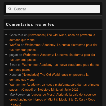
El
Buscar
Buscar
área
por:
de
widget
barra
Comentarios recientes
lateral
primaria
Gonsilvus
en
[Novedades] The Old World, caos en preventa la
semana que viene
WarFac
en
Warhammer Academy: La nueva plataforma para dar
tus primeros pasos
pagan
en
Warhammer Academy: La nueva plataforma para dar
tus primeros pasos
Swan
en
Warhammer Academy: La nueva plataforma para dar tus
primeros pasos
Xoso
en
[Novedades] The Old World, caos en preventa la
semana que viene
Warhammer Academy: La nueva plataforma para dar tus primeros
pasos – ¡Cargad!
en
Noticiero Miniaturil Julio 2026
MaxPower4
en
[Juegos de Mesa] Abriendo la caja del segundo
crowdfunding del Heroes of Might & Magic 3 (y 5): Cala / Cove
(Piratas)