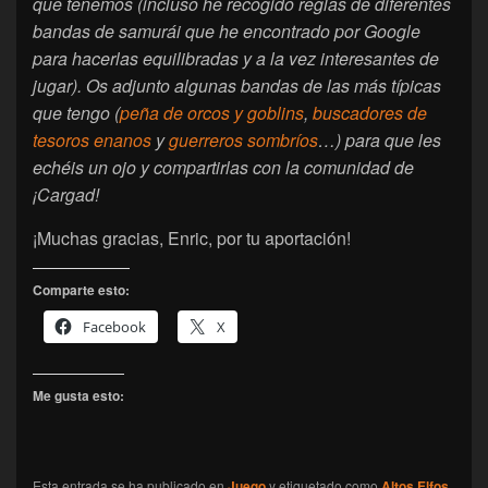
que tenemos (incluso he recogido reglas de diferentes
bandas de samurái que he encontrado por Google
para hacerlas equilibradas y a la vez interesantes de
jugar). Os adjunto algunas bandas de las más típicas
que tengo (
peña de orcos y goblins
,
buscadores de
tesoros enanos
y
guerreros sombríos
…) para que les
echéis un ojo y compartirlas con la comunidad de
¡Cargad!
¡Muchas gracias, Enric, por tu aportación!
Comparte esto:
Facebook
X
Me gusta esto:
Esta entrada se ha publicado en
Juego
y etiquetado como
Altos Elfos
,