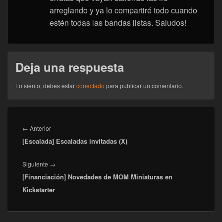
arreglando y ya lo compartiré todo cuando
estén todas las bandas listas. Saludos!
Deja una respuesta
Lo siento, debes estar
conectado
para publicar un comentario.
Navegación
de
Entrada
←
Anterior
entradas
[Escalada] Escaladas invitadas (X)
anterior:
Entrada
Siguiente
→
[Financiación] Novedades de MOM Miniaturas en
siguiente:
Kickstarter