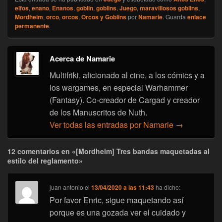
elfos
,
enano
,
Enanos
,
goblin
,
goblins
,
Juego
,
maravillosos goblins
,
Mordheim
,
orco
,
orcos
,
Orcos y Goblins
por
Namarie
. Guarda
enlace
permanente
.
Acerca de Namarie
Multifriki, aficionado al cine, a los cómics y a
los wargames, en especial Warhammer
(Fantasy). Co-creador de Cargad y creador
de los Manuscritos de Nuth.
Ver todas las entradas por Namarie
→
12 comentarios en «[Mordheim] Tres bandas maquetadas al
estilo del reglamento»
juan antonio
el
13/04/2020 a las 11:43
ha dicho:
Por favor Enric, sigue maquetando así
porque es una gozada ver el cuidado y