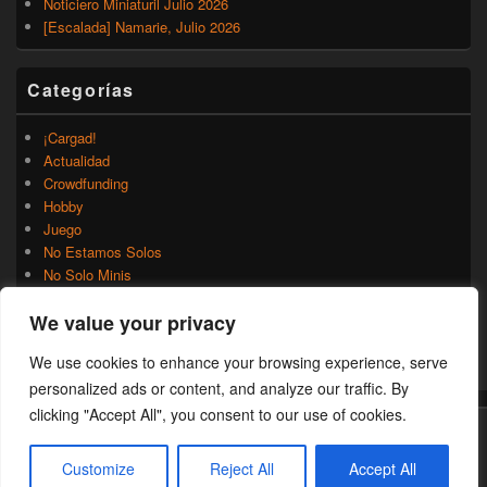
Noticiero Miniaturil Julio 2026
[Escalada] Namarie, Julio 2026
Categorías
¡Cargad!
Actualidad
Crowdfunding
Hobby
Juego
No Estamos Solos
No Solo Minis
Novedades
We value your privacy
Rumores
Trasfondo
We use cookies to enhance your browsing experience, serve
Uncategorized
personalized ads or content, and analyze our traffic. By
clicking "Accept All", you consent to our use of cookies.
Copyright © 2026
¡Cargad!
. Todos los Derechos Reservados.
Customize
Reject All
Accept All
Theme: Catch Box by
Catch Themes