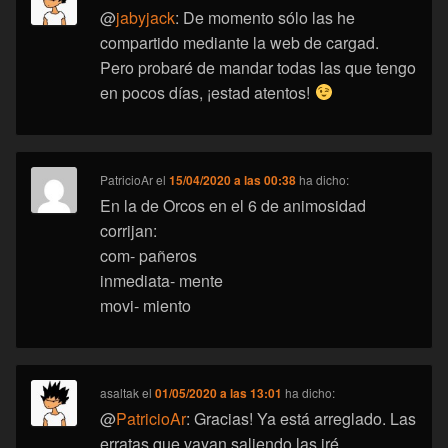
@
jabyjack
: De momento sólo las he
compartido mediante la web de cargad.
Pero probaré de mandar todas las que tengo
en pocos días, ¡estad atentos!
PatricioAr
el
15/04/2020 a las 00:38
ha dicho:
En la de Orcos en el 6 de animosidad
corrijan:
com- pañeros
inmediata- mente
movi- miento
asaltak
el
01/05/2020 a las 13:01
ha dicho:
@
PatricioAr
: Gracias! Ya está arreglado. Las
erratas que vayan saliendo las iré